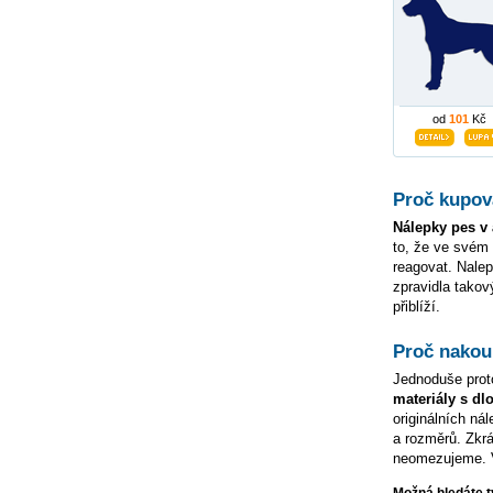
od
101
Kč
Proč kupov
Nálepky pes v 
to, že ve svém
reagovat. Nale
zpravidla tako
přiblíží.
Proč nakou
Jednoduše prot
materiály s dl
originálních ná
a rozměrů. Zkrá
neomezujeme. 