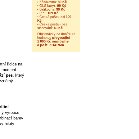
• Zásilkovna:
89 Kč
• GLS kurýr:
99 Kč
• Balíkovna:
99 Kč
• PPL:
109 Kč
• Česká pošta:
od 109
Kč
• Česká pošta - bez
sledování:
49 Kč
Objednávky na dobírku s
hodnotou
převyšující
1 000 Kč mají balné
a
pošt. ZDARMA
.
tní řidiče na
ný moment
ází pes
, který
neznámý
litní
mý výrobce
binací barev
ky nikdy