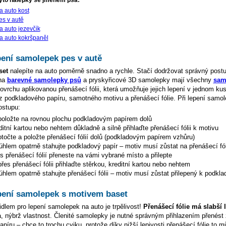
yto nálepky se jménem psa:
 auto kost
s v autě
 auto jezevčík
a auto kokršpaněl
pení samolepek pes v autě
set
nalepíte na auto poměrně snadno a rychle. Stačí dodržovat správný post
 na
barevné samolepky psů
a pryskyřicové 3D samolepky mají všechny
sam
vrchu aplikovanou přenášecí fólii, která umožňuje jejich lepení v jednom k
 z podkladového papíru, samotného motivu a přenášecí fólie. Při lepení samol
ostupu:
oložte na rovnou plochu podkladovým papírem dolů
ditní kartou nebo nehtem důkladně a silně přihlaďte přenášecí fólii k motivu
točte a položte přenášecí fólií dolů (podkladovým papírem vzhůru)
hlem opatrně stahujte podkladový papír – motiv musí zůstat na přenášecí fól
s přenášecí fólií přeneste na vámi vybrané místo a přilepte
es přenášecí fólii přihlaďte stěrkou, kreditní kartou nebo nehtem
hlem opatrně stahujte přenášecí fólii – motiv musí zůstat přilepený k podkla
pení samolepek s motivem baset
dlem pro lepení samolepek na auto je trpělivost!
Přenášecí fólie má slabší 
da, nýbrž vlastnost. Členité samolepky je nutné správným přihlazením přenést 
íru – chce to trochu cviku, protože díky nižší lepivosti přenášecí fólie to můž