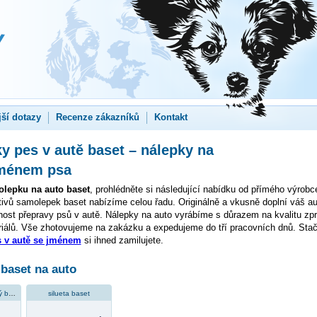
jší dotazy
Recenze zákazníků
Kontakt
 pes v autě baset – nálepky na
jménem psa
lepku na auto baset
, prohlédněte si následující nabídku od přímého výrob
tivů samolepek baset nabízíme celou řadu. Originálně a vkusně doplní váš au
ost přepravy psů v autě. Nálepky na auto vyrábíme s důrazem na kvalitu zpr
iálů. Vše zhotovujeme na zakázku a expedujeme do tří pracovních dnů. Stačí
 v autě se jménem
si ihned zamilujete.
baset na auto
silueta vendéenský baset
silueta baset