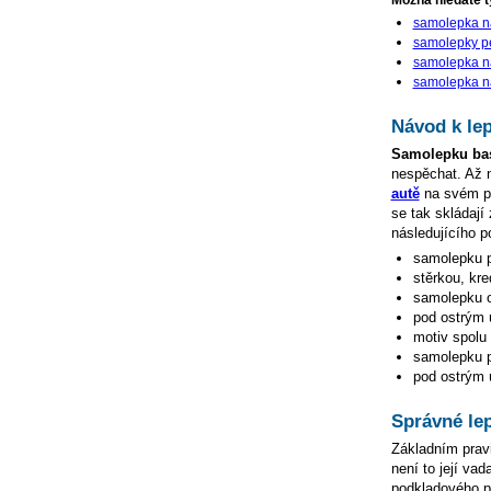
Možná hledáte t
samolepka na
samolepky pe
samolepka na
samolepka n
Návod k le
Samolepku ba
nespěchat. Až
autě
na svém po
se tak skládají
následujícího p
samolepku p
stěrkou, kre
samolepku o
pod ostrým ú
motiv spolu 
samolepku př
pod ostrým ú
Správné le
Základním pravi
není to její va
podkladového pap