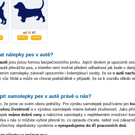
od
98
Kč
at nálepky pes v autě?
autě
jsou jistou formou bezpečnostního prvku. Jejich úkolem je upozornit osta
 autě převážíte psa, u kterého není možné předem odhadnout jak bude v da
pením samolepky zároveň upozorníte i kolemjdoucí osoby, že se
v autě nach
vý vůz hlídá a může se chovat podrážděně v případě, že se k vozidlu někdo 
pit samolepky pes v autě právě u nás?
o, že jsme ve svém oboru jedničky. Pro výrobu samolepek používáme jen
kva
ouhou životností
a s výrobou samolepek máme bohaté zkušenosti. Jako pří
lepek
máme dobré ceny
a nabízíme samolepky v nepřeberném množství kom
tka u nás si můžete vybrat přesně to, co opravdu chcete, neboť své zákazní
Všechny objednávky vyrobíme a
vyexpedujeme do tří pracovních dnů
.