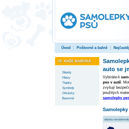
Úvod
Poštovné a balné
Nejčastě
Samolepky
auto se 
Siluety
Vybíráte-li
samo
Hlavy
pes v autě
. Mo
Tlapky
zvyšují bezpečn
Symboly
použitých mater
Obrázky
samolepky pes
Barevné
Samolepky 