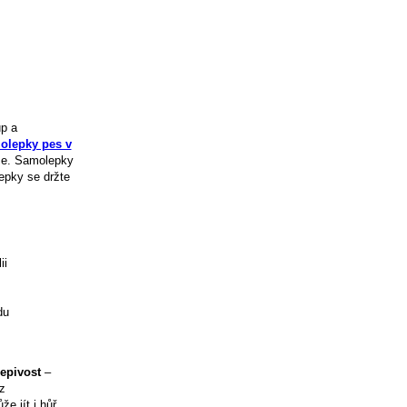
up a
olepky pes v
use. Samolepky
epky se držte
ii
du
lepivost
–
z
e jít i hůř.