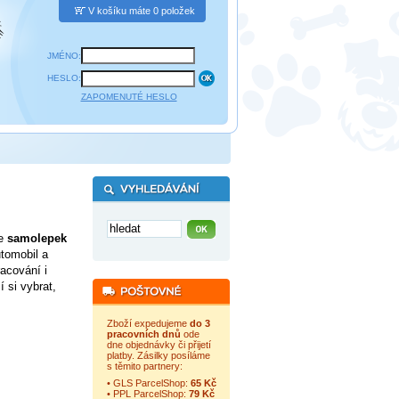
V košíku máte 0 položek
JMÉNO:
HESLO:
ZAPOMENUTÉ HESLO
ce
samolepek
tomobil a
acování i
 si vybrat,
Zboží expedujeme
do 3
pracovních dnů
ode
dne objednávky či přijetí
platby. Zásilky posíláme
s těmito partnery:
• GLS ParcelShop:
65 Kč
• PPL ParcelShop:
79 Kč