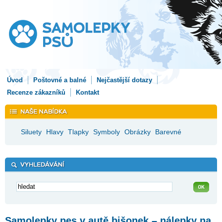
Úvod
Poštovné a balné
Nejčastější dotazy
Recenze zákazníků
Kontakt
Siluety
Hlavy
Tlapky
Symboly
Obrázky
Barevné
Samolepky pes v autě bišonek – nálepky na