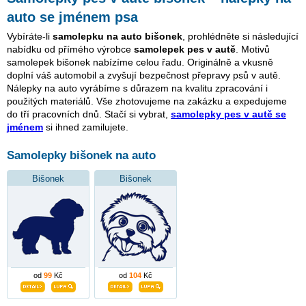
auto se jménem psa
Vybíráte-li
samolepku na auto bišonek
, prohlédněte si následující
nabídku od přímého výrobce
samolepek pes v autě
. Motivů
samolepek bišonek nabízíme celou řadu. Originálně a vkusně
doplní váš automobil a zvyšují bezpečnost přepravy psů v autě.
Nálepky na auto vyrábíme s důrazem na kvalitu zpracování i
použitých materiálů. Vše zhotovujeme na zakázku a expedujeme
do tří pracovních dnů. Stačí si vybrat,
samolepky pes v autě se
jménem
si ihned zamilujete.
Samolepky bišonek na auto
Bišonek
Bišonek
od
99
Kč
od
104
Kč