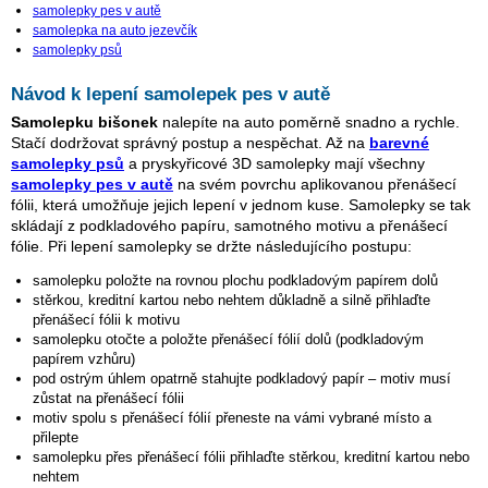
samolepky pes v autě
samolepka na auto jezevčík
samolepky psů
Návod k lepení samolepek pes v autě
Samolepku bišonek
nalepíte na auto poměrně snadno a rychle.
Stačí dodržovat správný postup a nespěchat. Až na
barevné
samolepky psů
a pryskyřicové 3D samolepky mají všechny
samolepky pes v autě
na svém povrchu aplikovanou přenášecí
fólii, která umožňuje jejich lepení v jednom kuse. Samolepky se tak
skládají z podkladového papíru, samotného motivu a přenášecí
fólie. Při lepení samolepky se držte následujícího postupu:
samolepku položte na rovnou plochu podkladovým papírem dolů
stěrkou, kreditní kartou nebo nehtem důkladně a silně přihlaďte
přenášecí fólii k motivu
samolepku otočte a položte přenášecí fólií dolů (podkladovým
papírem vzhůru)
pod ostrým úhlem opatrně stahujte podkladový papír – motiv musí
zůstat na přenášecí fólii
motiv spolu s přenášecí fólií přeneste na vámi vybrané místo a
přilepte
samolepku přes přenášecí fólii přihlaďte stěrkou, kreditní kartou nebo
nehtem