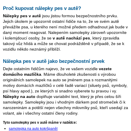
Proč kupovat nálepky pes v autě?
Nálepky pes v autě
jsou jistou formou bezpečnostního prvku.
Jejich úkolem je upozornit ostatní řidiče na to, že ve svém autě
převážíte psa, u kterého není možné předem odhadnout jak bude v
daný moment reagovat. Nalepením samolepky zároveň upozorníte
i kolemjdoucí osoby, že se
v autě nachází pes
, který zpravidla
takový vůz hlídá a může se chovat podrážděně v případě, že se k
vozidlu někdo neznámý přiblíží.
Nálepka pes v autě jako bezpečnostní prvek
Dejte ostatním řidičům najevo, že ve vašem vozidle
vezete
domácího mazlíčka
. Máme dlouholeté zkušenosti s výrobou
originálních samolepek na auto se jménem psa s rozmanitými
motivy domácích mazlíčků v celé řadě variací (siluety psů, symboly,
psí hlavy apod.), ze kterých si snadno vyberete tu pravou i vy.
Nálepky na auto
doplňuje variabilní text, který je přes celou šíři
samolepky. Samolepky jsou i vhodným dárkem pod stromeček či k
narozeninám a potěší nejen všechny milovníky psů, kteří usedají za
volant, ale i všechny ostatní členy rodiny.
Tyto samolepky pes v autě máme v nabídce:
samolepka na auto kokršpaněl