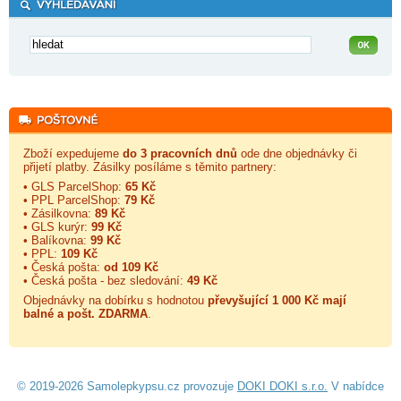
Zboží expedujeme
do 3 pracovních dnů
ode dne objednávky či
přijetí platby. Zásilky posíláme s těmito partnery:
• GLS ParcelShop:
65 Kč
• PPL ParcelShop:
79 Kč
• Zásilkovna:
89 Kč
• GLS kurýr:
99 Kč
• Balíkovna:
99 Kč
• PPL:
109 Kč
• Česká pošta:
od 109 Kč
• Česká pošta - bez sledování:
49 Kč
Objednávky na dobírku s hodnotou
převyšující 1 000 Kč mají
balné a
pošt. ZDARMA
.
© 2019-2026 Samolepkypsu.cz provozuje
DOKI DOKI s.r.o.
V nabídce