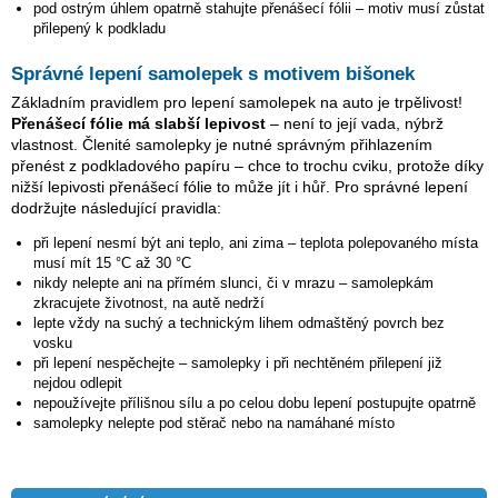
pod ostrým úhlem opatrně stahujte přenášecí fólii – motiv musí zůstat
přilepený k podkladu
Správné lepení samolepek s motivem bišonek
Základním pravidlem pro lepení samolepek na auto je trpělivost!
Přenášecí fólie má slabší lepivost
– není to její vada, nýbrž
vlastnost. Členité samolepky je nutné správným přihlazením
přenést z podkladového papíru – chce to trochu cviku, protože díky
nižší lepivosti přenášecí fólie to může jít i hůř. Pro správné lepení
dodržujte následující pravidla:
při lepení nesmí být ani teplo, ani zima – teplota polepovaného místa
musí mít 15 °C až 30 °C
nikdy nelepte ani na přímém slunci, či v mrazu – samolepkám
zkracujete životnost, na autě nedrží
lepte vždy na suchý a technickým lihem odmaštěný povrch bez
vosku
při lepení nespěchejte – samolepky i při nechtěném přilepení již
nejdou odlepit
nepoužívejte přílišnou sílu a po celou dobu lepení postupujte opatrně
samolepky nelepte pod stěrač nebo na namáhané místo