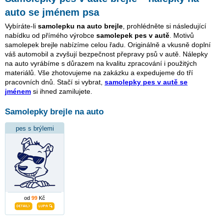
auto se jménem psa
Vybíráte-li
samolepku na auto brejle
, prohlédněte si následující
nabídku od přímého výrobce
samolepek pes v autě
. Motivů
samolepek brejle nabízíme celou řadu. Originálně a vkusně doplní
váš automobil a zvyšují bezpečnost přepravy psů v autě. Nálepky
na auto vyrábíme s důrazem na kvalitu zpracování i použitých
materiálů. Vše zhotovujeme na zakázku a expedujeme do tří
pracovních dnů. Stačí si vybrat,
samolepky pes v autě se
jménem
si ihned zamilujete.
Samolepky brejle na auto
pes s brýlemi
od
99
Kč