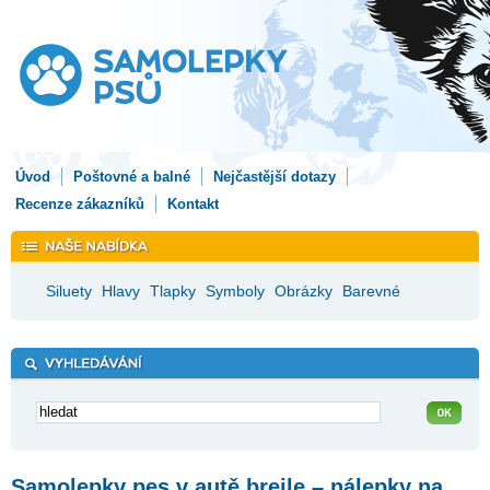
Úvod
Poštovné a balné
Nejčastější dotazy
Recenze zákazníků
Kontakt
Siluety
Hlavy
Tlapky
Symboly
Obrázky
Barevné
Samolepky pes v autě brejle – nálepky na