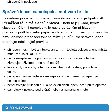
přilepený k podkladu
Správné lepení samolepek s motivem brejle
Základním pravidlem pro lepení samolepek na auto je trpělivost!
Přenášecí fólie má slabší lepivost
– není to její vada, nýbrž
vlastnost. Členité samolepky je nutné správným přihlazením
přenést z podkladového papíru – chce to trochu cviku, protože díky
nižší lepivosti přenášecí fólie to může jít i hůř. Pro správné lepení
dodržujte následující pravidla:
při lepení nesmí být ani teplo, ani zima – teplota polepovaného místa
musí mít 15 °C až 30 °C
nikdy nelepte ani na přímém slunci, či v mrazu – samolepkám
zkracujete životnost, na autě nedrží
lepte vždy na suchý a technickým lihem odmaštěný povrch bez
vosku
při lepení nespěchejte – samolepky i při nechtěném přilepení již
nejdou odlepit
nepoužívejte přílišnou sílu a po celou dobu lepení postupujte opatrně
samolepky nelepte pod stěrač nebo na namáhané místo