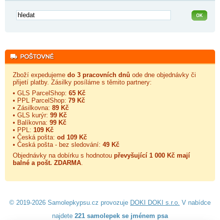
Zboží expedujeme
do 3 pracovních dnů
ode dne objednávky či
přijetí platby. Zásilky posíláme s těmito partnery:
• GLS ParcelShop:
65 Kč
• PPL ParcelShop:
79 Kč
• Zásilkovna:
89 Kč
• GLS kurýr:
99 Kč
• Balíkovna:
99 Kč
• PPL:
109 Kč
• Česká pošta:
od 109 Kč
• Česká pošta - bez sledování:
49 Kč
Objednávky na dobírku s hodnotou
převyšující 1 000 Kč mají
balné a
pošt. ZDARMA
.
© 2019-2026 Samolepkypsu.cz provozuje
DOKI DOKI s.r.o.
V nabídce
najdete
221 samolepek se jménem psa