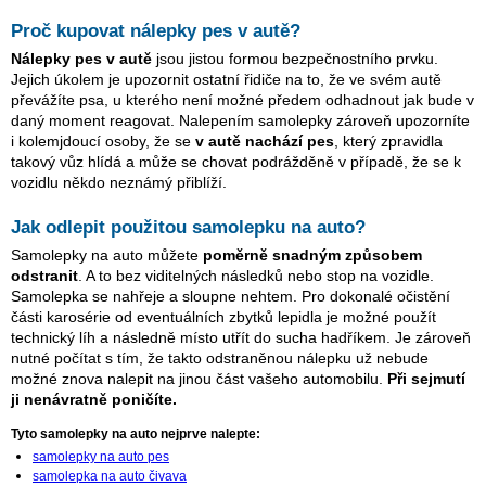
Proč kupovat nálepky pes v autě?
Nálepky pes v autě
jsou jistou formou bezpečnostního prvku.
Jejich úkolem je upozornit ostatní řidiče na to, že ve svém autě
převážíte psa, u kterého není možné předem odhadnout jak bude v
daný moment reagovat. Nalepením samolepky zároveň upozorníte
i kolemjdoucí osoby, že se
v autě nachází pes
, který zpravidla
takový vůz hlídá a může se chovat podrážděně v případě, že se k
vozidlu někdo neznámý přiblíží.
Jak odlepit použitou samolepku na auto?
Samolepky na auto můžete
poměrně snadným způsobem
odstranit
. A to bez viditelných následků nebo stop na vozidle.
Samolepka se nahřeje a sloupne nehtem. Pro dokonalé očistění
části karosérie od eventuálních zbytků lepidla je možné použít
technický líh a následně místo utřít do sucha hadříkem. Je zároveň
nutné počítat s tím, že takto odstraněnou nálepku už nebude
možné znova nalepit na jinou část vašeho automobilu.
Při sejmutí
ji nenávratně poničíte.
Tyto samolepky na auto nejprve nalepte:
samolepky na auto pes
samolepka na auto čivava