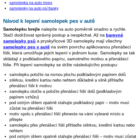
samolepka na auto mops
samolepky na auto psí tlapky
Návod k lepení samolepek pes v autě
Samolepku brejle
nalepíte na auto poměrně snadno a rychle.
Stačí dodržovat správný postup a nespěchat. Až na
barevné
samolepky psů
a pryskyřicové 3D samolepky mají všechny
samolepky pes v autě
na svém povrchu aplikovanou přenášecí
fólii, která umožňuje jejich lepení v jednom kuse. Samolepky se tak
skládají z podkladového papíru, samotného motivu a přenášecí
fólie. Při lepení samolepky se držte následujícího postupu:
samolepku položte na rovnou plochu podkladovým papírem dolů
stěrkou, kreditní kartou nebo nehtem důkladně a silně přihlaďte
přenášecí fólii k motivu
samolepku otočte a položte přenášecí fólií dolů (podkladovým
papírem vzhůru)
pod ostrým úhlem opatrně stahujte podkladový papír – motiv musí
zůstat na přenášecí fólii
motiv spolu s přenášecí fólií přeneste na vámi vybrané místo a
přilepte
samolepku přes přenášecí fólii přihlaďte stěrkou, kreditní kartou nebo
nehtem
pod ostrým úhlem opatrně stahujte přenášecí fólii – motiv musí zůstat