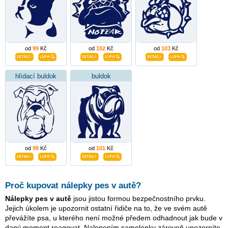
od
99
Kč
od
102
Kč
od
103
Kč
hlídací buldok
buldok
od
99
Kč
od
101
Kč
Proč kupovat nálepky pes v autě?
Nálepky pes v autě
jsou jistou formou bezpečnostního prvku.
Jejich úkolem je upozornit ostatní řidiče na to, že ve svém autě
převážíte psa, u kterého není možné předem odhadnout jak bude v
daný moment reagovat. Nalepením samolepky zároveň upozorníte