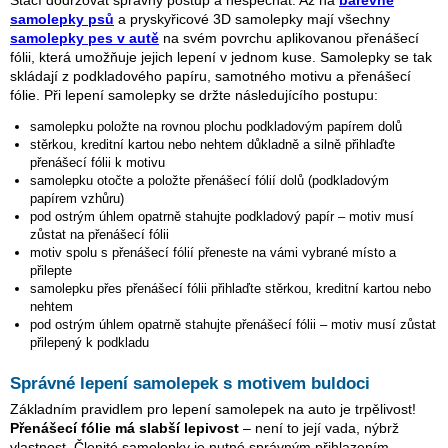
Stačí dodržovat správný postup a nespěchat. Až na
barevné
samolepky psů
a pryskyřicové 3D samolepky mají všechny
samolepky pes v autě
na svém povrchu aplikovanou přenášecí
fólii, která umožňuje jejich lepení v jednom kuse. Samolepky se tak
skládají z podkladového papíru, samotného motivu a přenášecí
fólie. Při lepení samolepky se držte následujícího postupu:
samolepku položte na rovnou plochu podkladovým papírem dolů
stěrkou, kreditní kartou nebo nehtem důkladně a silně přihlaďte
přenášecí fólii k motivu
samolepku otočte a položte přenášecí fólií dolů (podkladovým
papírem vzhůru)
pod ostrým úhlem opatrně stahujte podkladový papír – motiv musí
zůstat na přenášecí fólii
motiv spolu s přenášecí fólií přeneste na vámi vybrané místo a
přilepte
samolepku přes přenášecí fólii přihlaďte stěrkou, kreditní kartou nebo
nehtem
pod ostrým úhlem opatrně stahujte přenášecí fólii – motiv musí zůstat
přilepený k podkladu
Správné lepení samolepek s motivem buldoci
Základním pravidlem pro lepení samolepek na auto je trpělivost!
Přenášecí fólie má slabší lepivost
– není to její vada, nýbrž
vlastnost. Členité samolepky je nutné správným přihlazením