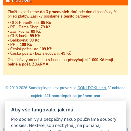
Zboží expedujeme
do 3 pracovních dnů
ode dne objednávky či
přijetí platby. Zásilky posíláme s těmito partnery:
• GLS ParcelShop:
65 Kč
• PPL ParcelShop:
79 Kč
• Zásilkovna:
89 Kč
• GLS kurýr:
99 Kč
• Balíkovna:
99 Kč
• PPL:
109 Kč
• Česká pošta:
od 109 Kč
• Česká pošta - bez sledování:
49 Kč
Objednávky na dobírku s hodnotou
převyšující 1 000 Kč mají
balné a
pošt. ZDARMA
.
© 2019-2026 Samolepkypsu.cz provozuje
DOKI DOKI s.r.o.
V nabídce
najdete
221 samolepek se jménem psa
Aby vše fungovalo, jak má
Návod k lepení
|
Návod na odstranění samolepek
|
Obchodní
podmínky
|
Ochrana osobních údajů
|
Cookies
|
Reklamační řád
|
Pro spolehlivý a bezpečný nákup používáme soubory
Impressum
cookies. Některé jsou nezbytné, jiné pomáhají
fotokalendáře
|
3D nálepky
|
samolepky dieťa v aute
|
samolepky na zeď
|