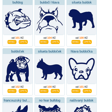
bulldog
buldočí hlava
silueta buldok
od
101
Kč
od
104
Kč
od
100
Kč
buldoček
silueta buldoček
hlava buldočka
od
102
Kč
od
100
Kč
od
101
Kč
francouzský buldoček
no fear bulldog
naštvaný buldok