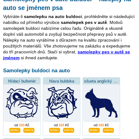
auto se jménem psa
Vybíráte-li
samolepku na auto buldoci
, prohlédněte si následující
nabídku od přímého výrobce
samolepek pes v autě
. Motivů
samolepek buldoci nabízíme celou řadu. Originálně a vkusně
doplní váš automobil a zvyšují bezpečnost přepravy psů v autě.
Nálepky na auto vyrábíme s důrazem na kvalitu zpracování i
použitých materiálů. Vše zhotovujeme na zakázku a expedujeme
do tří pracovních dnů. Stačí si vybrat,
samolepky pes v autě se
jménem
si ihned zamilujete.
Samolepky buldoci na auto
hlídací bulteriér
hlava buldoka
silueta anglický buldok
od
103
Kč
od
103
Kč
od
102
Kč