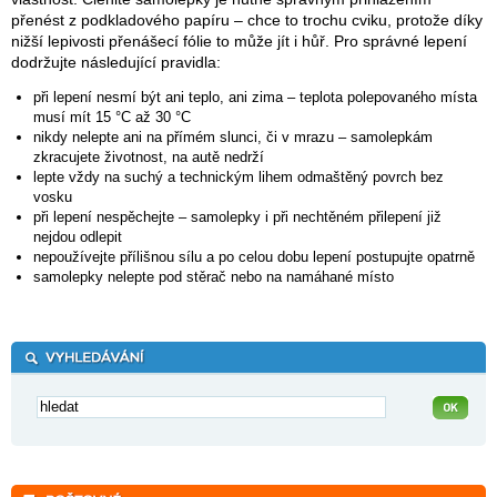
přenést z podkladového papíru – chce to trochu cviku, protože díky
nižší lepivosti přenášecí fólie to může jít i hůř. Pro správné lepení
dodržujte následující pravidla:
při lepení nesmí být ani teplo, ani zima – teplota polepovaného místa
musí mít 15 °C až 30 °C
nikdy nelepte ani na přímém slunci, či v mrazu – samolepkám
zkracujete životnost, na autě nedrží
lepte vždy na suchý a technickým lihem odmaštěný povrch bez
vosku
při lepení nespěchejte – samolepky i při nechtěném přilepení již
nejdou odlepit
nepoužívejte přílišnou sílu a po celou dobu lepení postupujte opatrně
samolepky nelepte pod stěrač nebo na namáhané místo