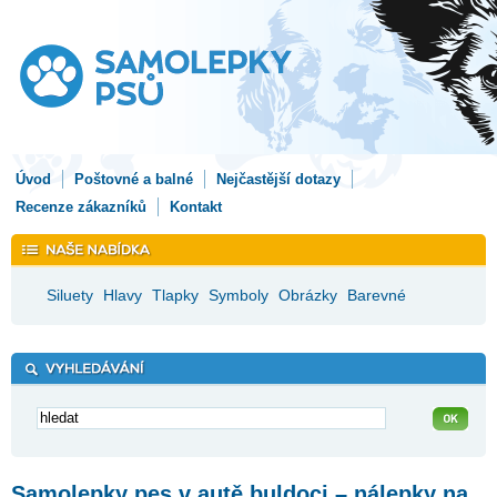
Úvod
Poštovné a balné
Nejčastější dotazy
Recenze zákazníků
Kontakt
Siluety
Hlavy
Tlapky
Symboly
Obrázky
Barevné
Samolepky pes v autě buldoci – nálepky na