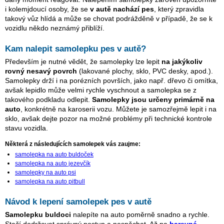
i kolemjdoucí osoby, že se
v autě nachází pes
, který zpravidla
takový vůz hlídá a může se chovat podrážděně v případě, že se k
vozidlu někdo neznámý přiblíží.
Kam nalepit samolepku pes v autě?
Především je nutné vědět, že samolepky lze lepit
na jakýkoliv
rovný nesavý povrch
(lakované plochy, sklo, PVC desky, apod.).
Samolepky drží i na porézních površích, jako např. dřevo či omítka,
avšak lepidlo může velmi rychle vyschnout a samolepka se z
takového podkladu odlepit.
Samolepky jsou určeny primárně na
auto
, konkrétně na karoserii vozu. Můžete je samozřejmě lepit i na
sklo, avšak dejte pozor na možné problémy při technické kontrole
stavu vozidla.
Některá z následujících samolepek vás zaujme:
samolepka na auto buldoček
samolepka na auto jezevčík
samolepky na auto psi
samolepka na auto pitbull
Návod k lepení samolepek pes v autě
Samolepku buldoci
nalepíte na auto poměrně snadno a rychle.