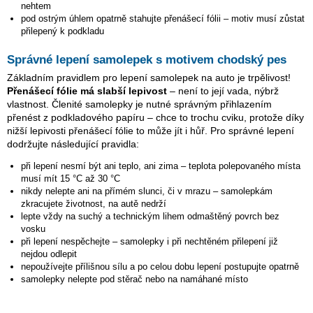
nehtem
pod ostrým úhlem opatrně stahujte přenášecí fólii – motiv musí zůstat
přilepený k podkladu
Správné lepení samolepek s motivem chodský pes
Základním pravidlem pro lepení samolepek na auto je trpělivost!
Přenášecí fólie má slabší lepivost
– není to její vada, nýbrž
vlastnost. Členité samolepky je nutné správným přihlazením
přenést z podkladového papíru – chce to trochu cviku, protože díky
nižší lepivosti přenášecí fólie to může jít i hůř. Pro správné lepení
dodržujte následující pravidla:
při lepení nesmí být ani teplo, ani zima – teplota polepovaného místa
musí mít 15 °C až 30 °C
nikdy nelepte ani na přímém slunci, či v mrazu – samolepkám
zkracujete životnost, na autě nedrží
lepte vždy na suchý a technickým lihem odmaštěný povrch bez
vosku
při lepení nespěchejte – samolepky i při nechtěném přilepení již
nejdou odlepit
nepoužívejte přílišnou sílu a po celou dobu lepení postupujte opatrně
samolepky nelepte pod stěrač nebo na namáhané místo