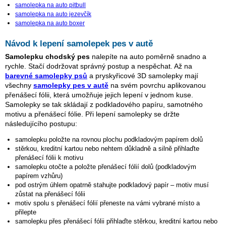
samolepka na auto pitbull
samolepka na auto jezevčík
samolepka na auto boxer
Návod k lepení samolepek pes v autě
Samolepku chodský pes
nalepíte na auto poměrně snadno a
rychle. Stačí dodržovat správný postup a nespěchat. Až na
barevné samolepky psů
a pryskyřicové 3D samolepky mají
všechny
samolepky pes v autě
na svém povrchu aplikovanou
přenášecí fólii, která umožňuje jejich lepení v jednom kuse.
Samolepky se tak skládají z podkladového papíru, samotného
motivu a přenášecí fólie. Při lepení samolepky se držte
následujícího postupu:
samolepku položte na rovnou plochu podkladovým papírem dolů
stěrkou, kreditní kartou nebo nehtem důkladně a silně přihlaďte
přenášecí fólii k motivu
samolepku otočte a položte přenášecí fólií dolů (podkladovým
papírem vzhůru)
pod ostrým úhlem opatrně stahujte podkladový papír – motiv musí
zůstat na přenášecí fólii
motiv spolu s přenášecí fólií přeneste na vámi vybrané místo a
přilepte
samolepku přes přenášecí fólii přihlaďte stěrkou, kreditní kartou nebo