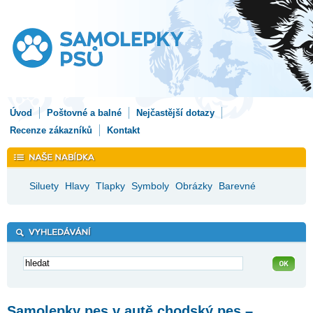
Úvod
Poštovné a balné
Nejčastější dotazy
Recenze zákazníků
Kontakt
Siluety
Hlavy
Tlapky
Symboly
Obrázky
Barevné
Samolepky pes v autě chodský pes –