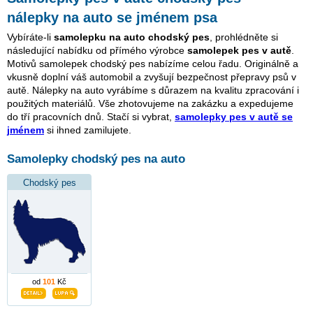
nálepky na auto se jménem psa
Vybíráte-li
samolepku na auto chodský pes
, prohlédněte si
následující nabídku od přímého výrobce
samolepek pes v autě
.
Motivů samolepek chodský pes nabízíme celou řadu. Originálně a
vkusně doplní váš automobil a zvyšují bezpečnost přepravy psů v
autě. Nálepky na auto vyrábíme s důrazem na kvalitu zpracování i
použitých materiálů. Vše zhotovujeme na zakázku a expedujeme
do tří pracovních dnů. Stačí si vybrat,
samolepky pes v autě se
jménem
si ihned zamilujete.
Samolepky chodský pes na auto
Chodský pes
od
101
Kč