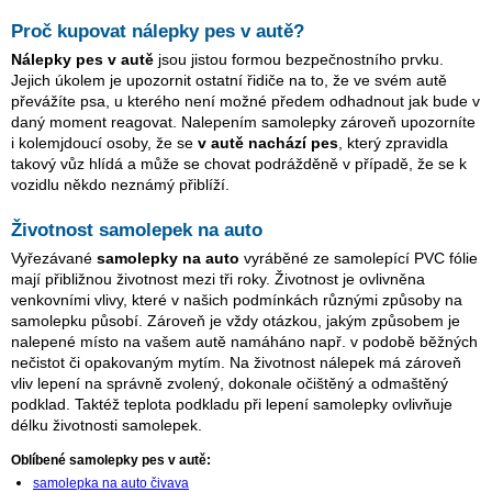
Proč kupovat nálepky pes v autě?
Nálepky pes v autě
jsou jistou formou bezpečnostního prvku.
Jejich úkolem je upozornit ostatní řidiče na to, že ve svém autě
převážíte psa, u kterého není možné předem odhadnout jak bude v
daný moment reagovat. Nalepením samolepky zároveň upozorníte
i kolemjdoucí osoby, že se
v autě nachází pes
, který zpravidla
takový vůz hlídá a může se chovat podrážděně v případě, že se k
vozidlu někdo neznámý přiblíží.
Životnost samolepek na auto
Vyřezávané
samolepky na auto
vyráběné ze samolepící PVC fólie
mají přibližnou životnost mezi tři roky. Životnost je ovlivněna
venkovními vlivy, které v našich podmínkách různými způsoby na
samolepku působí. Zároveň je vždy otázkou, jakým způsobem je
nalepené místo na vašem autě namáháno např. v podobě běžných
nečistot či opakovaným mytím. Na životnost nálepek má zároveň
vliv lepení na správně zvolený, dokonale očištěný a odmaštěný
podklad. Taktéž teplota podkladu při lepení samolepky ovlivňuje
délku životnosti samolepek.
Oblíbené samolepky pes v autě:
samolepka na auto čivava