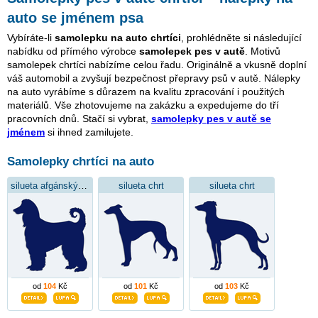
auto se jménem psa
Vybíráte-li
samolepku na auto chrtíci
, prohlédněte si následující
nabídku od přímého výrobce
samolepek pes v autě
. Motivů
samolepek chrtíci nabízíme celou řadu. Originálně a vkusně doplní
váš automobil a zvyšují bezpečnost přepravy psů v autě. Nálepky
na auto vyrábíme s důrazem na kvalitu zpracování i použitých
materiálů. Vše zhotovujeme na zakázku a expedujeme do tří
pracovních dnů. Stačí si vybrat,
samolepky pes v autě se
jménem
si ihned zamilujete.
Samolepky chrtíci na auto
silueta afgánský chrt
silueta chrt
silueta chrt
od
104
Kč
od
101
Kč
od
103
Kč