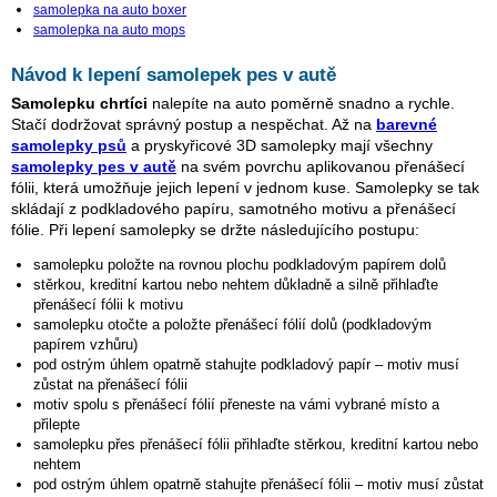
samolepka na auto boxer
samolepka na auto mops
Návod k lepení samolepek pes v autě
Samolepku chrtíci
nalepíte na auto poměrně snadno a rychle.
Stačí dodržovat správný postup a nespěchat. Až na
barevné
samolepky psů
a pryskyřicové 3D samolepky mají všechny
samolepky pes v autě
na svém povrchu aplikovanou přenášecí
fólii, která umožňuje jejich lepení v jednom kuse. Samolepky se tak
skládají z podkladového papíru, samotného motivu a přenášecí
fólie. Při lepení samolepky se držte následujícího postupu:
samolepku položte na rovnou plochu podkladovým papírem dolů
stěrkou, kreditní kartou nebo nehtem důkladně a silně přihlaďte
přenášecí fólii k motivu
samolepku otočte a položte přenášecí fólií dolů (podkladovým
papírem vzhůru)
pod ostrým úhlem opatrně stahujte podkladový papír – motiv musí
zůstat na přenášecí fólii
motiv spolu s přenášecí fólií přeneste na vámi vybrané místo a
přilepte
samolepku přes přenášecí fólii přihlaďte stěrkou, kreditní kartou nebo
nehtem
pod ostrým úhlem opatrně stahujte přenášecí fólii – motiv musí zůstat