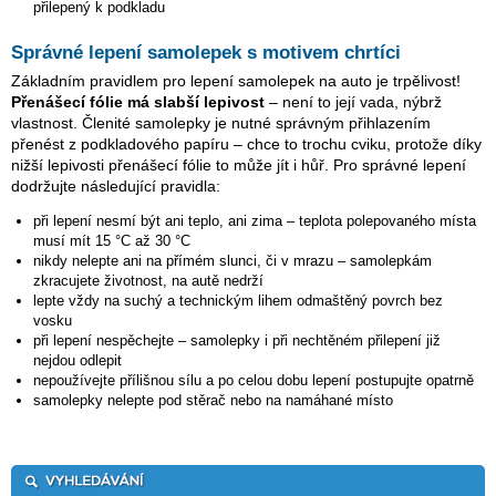
přilepený k podkladu
Správné lepení samolepek s motivem chrtíci
Základním pravidlem pro lepení samolepek na auto je trpělivost!
Přenášecí fólie má slabší lepivost
– není to její vada, nýbrž
vlastnost. Členité samolepky je nutné správným přihlazením
přenést z podkladového papíru – chce to trochu cviku, protože díky
nižší lepivosti přenášecí fólie to může jít i hůř. Pro správné lepení
dodržujte následující pravidla:
při lepení nesmí být ani teplo, ani zima – teplota polepovaného místa
musí mít 15 °C až 30 °C
nikdy nelepte ani na přímém slunci, či v mrazu – samolepkám
zkracujete životnost, na autě nedrží
lepte vždy na suchý a technickým lihem odmaštěný povrch bez
vosku
při lepení nespěchejte – samolepky i při nechtěném přilepení již
nejdou odlepit
nepoužívejte přílišnou sílu a po celou dobu lepení postupujte opatrně
samolepky nelepte pod stěrač nebo na namáhané místo