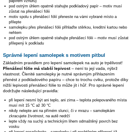
papírem vzhůru)
pod ostrým úhlem opatrně stahujte podkladový papír – motiv musí
zůstat na přenášecí fólii
motiv spolu s přenášecí fólií přeneste na vámi vybrané místo a
přilepte
samolepku přes přenášecí fólii přihlaďte stěrkou, kreditní kartou nebo
nehtem
pod ostrým úhlem opatrně stahujte přenášecí fólii – motiv musí zůstat
přilepený k podkladu
Správné lepení samolepek s motivem pitbul
Základním pravidlem pro lepení samolepek na auto je trpělivost!
Přenášecí fólie má slabší lepivost
– není to její vada, nýbrž
vlastnost. Členité samolepky je nutné správným přihlazením
přenést z podkladového papíru – chce to trochu cviku, protože díky
nižší lepivosti přenášecí fólie to může jít i hůř. Pro správné lepení
dodržujte následující pravidla:
při lepení nesmí být ani teplo, ani zima – teplota polepovaného místa
musí mít 15 °C až 30 °C
nikdy nelepte ani na přímém slunci, či v mrazu – samolepkám
zkracujete životnost, na autě nedrží
lepte vždy na suchý a technickým lihem odmaštěný povrch bez
vosku
při lepení nespěchejte – samolepky i při nechtěném přilepení již