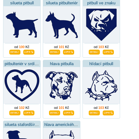
silueta pitbull
silueta pitbulteriér
pitbull ve znaku
od
100
Kč
od
101
Kč
od
103
Kč
pitbulteriér v srdíčku
hlava pitbulla
hlídací pitbull
od
102
Kč
od
101
Kč
od
103
Kč
silueta stafordšírský bulteriér
hlava amerického pitbulteriéra