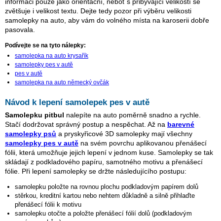
informaci pouze jako orientační, neboť s přibývající velikostí se
zvětšuje i velikost textu. Dejte tedy pozor při výběru velikosti
samolepky na auto, aby vám do volného místa na karoserii dobře
pasovala.
Podívejte se na tyto nálepky:
samolepka na auto krysařík
samolepky pes v autě
pes v autě
samolepka na auto německý ovčák
Návod k lepení samolepek pes v autě
Samolepku pitbul
nalepíte na auto poměrně snadno a rychle.
Stačí dodržovat správný postup a nespěchat. Až na
barevné
samolepky psů
a pryskyřicové 3D samolepky mají všechny
samolepky pes v autě
na svém povrchu aplikovanou přenášecí
fólii, která umožňuje jejich lepení v jednom kuse. Samolepky se tak
skládají z podkladového papíru, samotného motivu a přenášecí
fólie. Při lepení samolepky se držte následujícího postupu:
samolepku položte na rovnou plochu podkladovým papírem dolů
stěrkou, kreditní kartou nebo nehtem důkladně a silně přihlaďte
přenášecí fólii k motivu
samolepku otočte a položte přenášecí fólií dolů (podkladovým