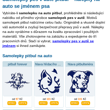
auto se jménem psa
Vybíráte-li
samolepku na auto pitbul
, prohlédněte si následující
nabídku od přímého výrobce
samolepek pes v autě
. Motivů
samolepek pitbul nabízíme celou řadu. Originálně a vkusně doplní
váš automobil a zvyšují bezpečnost přepravy psů v autě. Nálepky
na auto vyrábíme s důrazem na kvalitu zpracování i použitých
materiálů. Vše zhotovujeme na zakázku a expedujeme do tří
pracovních dnů. Stačí si vybrat,
samolepky pes v autě se
jménem
si ihned zamilujete.
Samolepky pitbul na auto
pitbull forever
hlava hlídacího psa
hlava pitbulteriéra
od
97
Kč
od
101
Kč
od
101
Kč