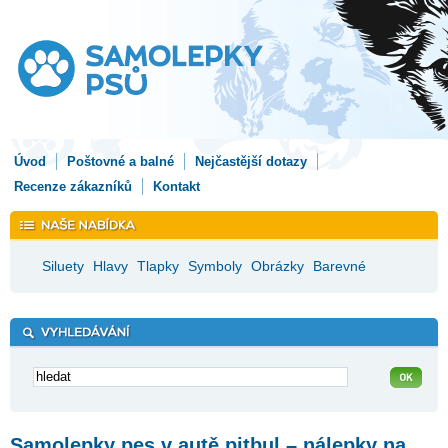
Úvod
Poštovné a balné
Nejčastější dotazy
Recenze zákazníků
Kontakt
Siluety
Hlavy
Tlapky
Symboly
Obrázky
Barevné
Samolepky pes v autě pitbul – nálepky na