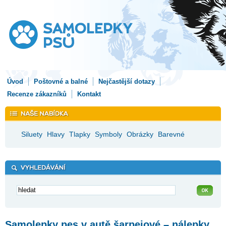
Úvod
Poštovné a balné
Nejčastější dotazy
Recenze zákazníků
Kontakt
Siluety
Hlavy
Tlapky
Symboly
Obrázky
Barevné
Samolepky pes v autě šarpejové – nálepky