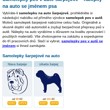
na auto se jménem psa
Vybíráte-li
samolepku na auto šarpejové
, prohlédněte si
následující nabídku od přímého výrobce
samolepek pes v autě
.
Motivů samolepek šarpejové nabízíme celou řadu. Originálně a
vkusně doplní váš automobil a zvyšují bezpečnost přepravy psů v
autě. Nálepky na auto vyrábíme s důrazem na kvalitu zpracování i
použitých materiálů. Vše zhotovujeme na zakázku a expedujeme
do tří pracovních dnů. Stačí si vybrat,
samolepky pes v autě se
jménem
si ihned zamilujete.
Samolepky šarpejové na auto
hlava šarpeje
silueta šarpej
od
99
Kč
od
101
Kč