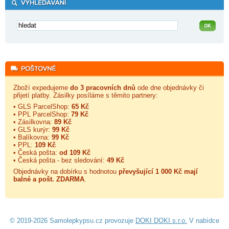
Zboží expedujeme
do 3 pracovních dnů
ode dne objednávky či
přijetí platby. Zásilky posíláme s těmito partnery:
• GLS ParcelShop:
65 Kč
• PPL ParcelShop:
79 Kč
• Zásilkovna:
89 Kč
• GLS kurýr:
99 Kč
• Balíkovna:
99 Kč
• PPL:
109 Kč
• Česká pošta:
od 109 Kč
• Česká pošta - bez sledování:
49 Kč
Objednávky na dobírku s hodnotou
převyšující 1 000 Kč mají
balné a
pošt. ZDARMA
.
© 2019-2026 Samolepkypsu.cz provozuje
DOKI DOKI s.r.o.
V nabídce