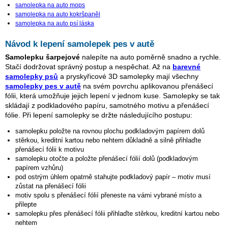
samolepka na auto mops
samolepka na auto kokršpaněl
samolepka na auto psí láska
Návod k lepení samolepek pes v autě
Samolepku šarpejové
nalepíte na auto poměrně snadno a rychle.
Stačí dodržovat správný postup a nespěchat. Až na
barevné
samolepky psů
a pryskyřicové 3D samolepky mají všechny
samolepky pes v autě
na svém povrchu aplikovanou přenášecí
fólii, která umožňuje jejich lepení v jednom kuse. Samolepky se tak
skládají z podkladového papíru, samotného motivu a přenášecí
fólie. Při lepení samolepky se držte následujícího postupu:
samolepku položte na rovnou plochu podkladovým papírem dolů
stěrkou, kreditní kartou nebo nehtem důkladně a silně přihlaďte
přenášecí fólii k motivu
samolepku otočte a položte přenášecí fólií dolů (podkladovým
papírem vzhůru)
pod ostrým úhlem opatrně stahujte podkladový papír – motiv musí
zůstat na přenášecí fólii
motiv spolu s přenášecí fólií přeneste na vámi vybrané místo a
přilepte
samolepku přes přenášecí fólii přihlaďte stěrkou, kreditní kartou nebo
nehtem