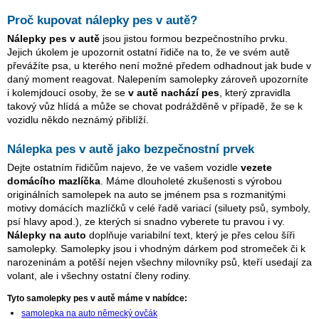
Proč kupovat nálepky pes v autě?
Nálepky pes v autě
jsou jistou formou bezpečnostního prvku.
Jejich úkolem je upozornit ostatní řidiče na to, že ve svém autě
převážíte psa, u kterého není možné předem odhadnout jak bude v
daný moment reagovat. Nalepením samolepky zároveň upozorníte
i kolemjdoucí osoby, že se
v autě nachází pes
, který zpravidla
takový vůz hlídá a může se chovat podrážděně v případě, že se k
vozidlu někdo neznámý přiblíží.
Nálepka pes v autě jako bezpečnostní prvek
Dejte ostatním řidičům najevo, že ve vašem vozidle
vezete
domácího mazlíčka
. Máme dlouholeté zkušenosti s výrobou
originálních samolepek na auto se jménem psa s rozmanitými
motivy domácích mazlíčků v celé řadě variací (siluety psů, symboly,
psí hlavy apod.), ze kterých si snadno vyberete tu pravou i vy.
Nálepky na auto
doplňuje variabilní text, který je přes celou šíři
samolepky. Samolepky jsou i vhodným dárkem pod stromeček či k
narozeninám a potěší nejen všechny milovníky psů, kteří usedají za
volant, ale i všechny ostatní členy rodiny.
Tyto samolepky pes v autě máme v nabídce:
samolepka na auto německý ovčák