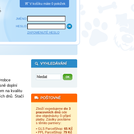
V košíku máte 0 položek
JMÉNO:
HESLO:
ZAPOMENUTÉ HESLO
ýrobce
sně doplní
em na kvalitu
ích dnů. Stačí
Zboží expedujeme
do 3
pracovních dnů
ode
dne objednávky či přijetí
platby. Zásilky posíláme
s těmito partnery:
• GLS ParcelShop:
65 Kč
• PPL ParcelShop:
79 Kč