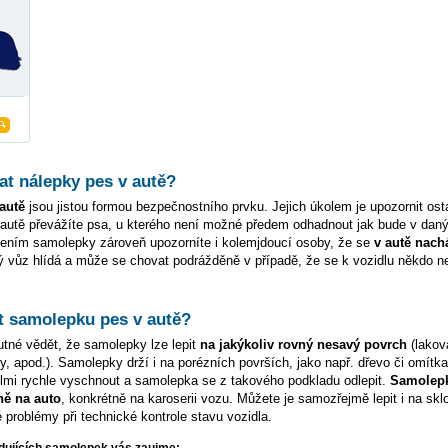
at nálepky pes v autě?
autě
jsou jistou formou bezpečnostního prvku. Jejich úkolem je upozornit osta
 autě převážíte psa, u kterého není možné předem odhadnout jak bude v da
pením samolepky zároveň upozorníte i kolemjdoucí osoby, že se
v autě nach
vý vůz hlídá a může se chovat podrážděně v případě, že se k vozidlu někdo 
t samolepku pes v autě?
tné vědět, že samolepky lze lepit
na jakýkoliv rovný nesavý povrch
(lakov
, apod.). Samolepky drží i na porézních površích, jako např. dřevo či omítk
lmi rychle vyschnout a samolepka se z takového podkladu odlepit.
Samolepk
ně na auto
, konkrétně na karoserii vozu. Můžete je samozřejmě lepit i na skl
problémy při technické kontrole stavu vozidla.