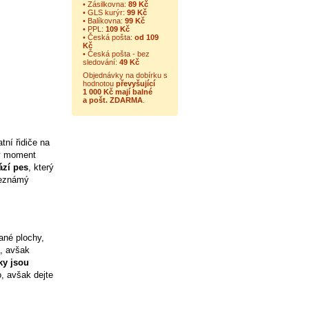
• Zásilkovna:
89 Kč
• GLS kurýr:
99 Kč
• Balíkovna:
99 Kč
• PPL:
109 Kč
• Česká pošta:
od 109
Kč
• Česká pošta - bez
sledování:
49 Kč
Objednávky na dobírku s
hodnotou
převyšující
1 000 Kč mají balné
a
pošt. ZDARMA
.
tní řidiče na
ný moment
ází pes
, který
neznámý
ané plochy,
a, avšak
y jsou
o, avšak dejte