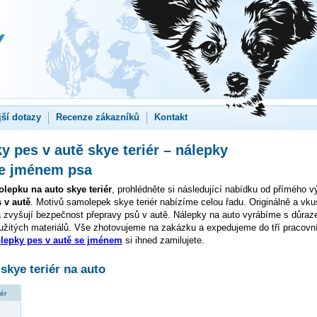
jší dotazy
Recenze zákazníků
Kontakt
 pes v autě skye teriér – nálepky
se jménem psa
lepku na auto skye teriér
, prohlédněte si následující nabídku od přímého v
 v autě
. Motivů samolepek skye teriér nabízíme celou řadu. Originálně a vku
 zvyšují bezpečnost přepravy psů v autě. Nálepky na auto vyrábíme s důraz
užitých materiálů. Vše zhotovujeme na zakázku a expedujeme do tří pracovn
lepky pes v autě se jménem
si ihned zamilujete.
kye teriér na auto
iér