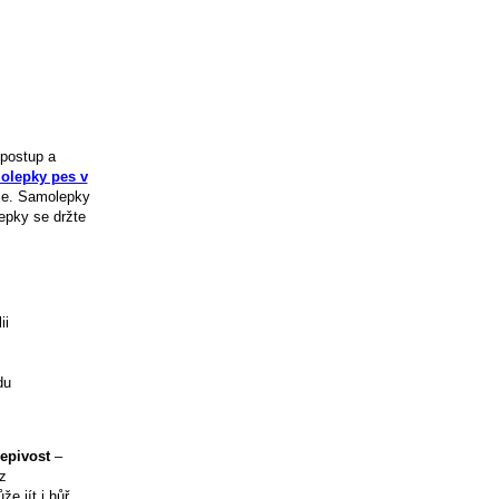
 postup a
olepky pes v
use. Samolepky
epky se držte
ii
du
lepivost
–
z
e jít i hůř.