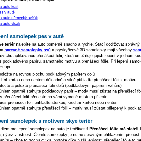
dujících samolepek vás zaujme:
 auto kost
s v autě
a auto německý ovčák
 auto vlčák
pení samolepek pes v autě
e teriér
nalepíte na auto poměrně snadno a rychle. Stačí dodržovat správný
 na
barevné samolepky psů
a pryskyřicové 3D samolepky mají všechny
sam
vrchu aplikovanou přenášecí fólii, která umožňuje jejich lepení v jednom k
 z podkladového papíru, samotného motivu a přenášecí fólie. Při lepení samol
ostupu:
oložte na rovnou plochu podkladovým papírem dolů
ditní kartou nebo nehtem důkladně a silně přihlaďte přenášecí fólii k motivu
točte a položte přenášecí fólií dolů (podkladovým papírem vzhůru)
hlem opatrně stahujte podkladový papír – motiv musí zůstat na přenášecí fól
s přenášecí fólií přeneste na vámi vybrané místo a přilepte
es přenášecí fólii přihlaďte stěrkou, kreditní kartou nebo nehtem
hlem opatrně stahujte přenášecí fólii – motiv musí zůstat přilepený k podkla
pení samolepek s motivem skye teriér
dlem pro lepení samolepek na auto je trpělivost!
Přenášecí fólie má slabší 
da, nýbrž vlastnost. Členité samolepky je nutné správným přihlazením přenést 
íru – chce to trochu cviku, protože díky nižší lepivosti přenášecí fólie to můž