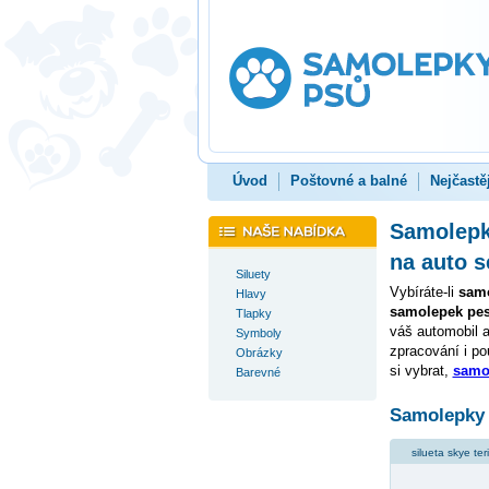
Úvod
Poštovné a balné
Nejčastě
Samolepky
na auto 
Siluety
Vybíráte-li
samo
Hlavy
samolepek pes
Tlapky
váš automobil a
Symboly
zpracování i po
Obrázky
si vybrat,
samo
Barevné
Samolepky s
silueta skye ter