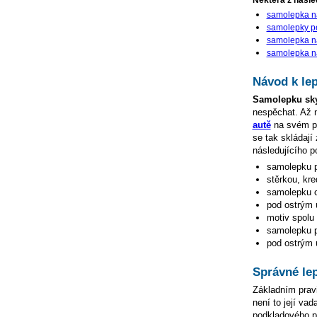
Některá z násle
samolepka na
samolepky pe
samolepka n
samolepka na
Návod k le
Samolepku sky
nespěchat. Až
autě
na svém po
se tak skládají
následujícího p
samolepku p
stěrkou, kre
samolepku o
pod ostrým ú
motiv spolu 
samolepku př
pod ostrým ú
Správné le
Základním pravi
není to její va
podkladového pap