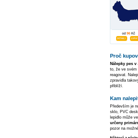
od
96
Kč
Proč kupov
Nálepky pes v 
to, že ve svém
reagovat. Nale
zpravidla tako
přiblíží.
Kam nalepi
Především je nu
sklo, PVC desky
lepidlo může ve
určeny primár
pozor na možné 