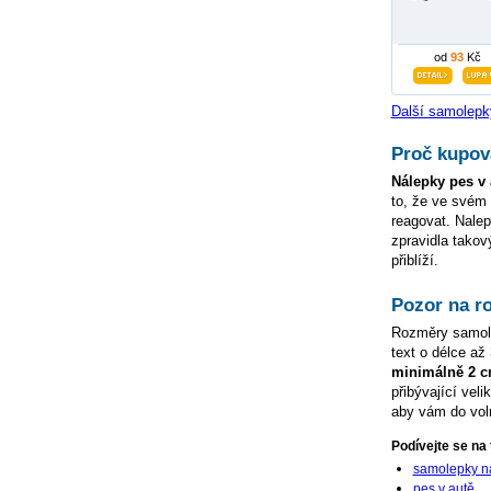
od
93
Kč
Další samolepk
Proč kupov
Nálepky pes v 
to, že ve svém
reagovat. Nale
zpravidla tako
přiblíží.
Pozor na r
Rozměry samo
text o délce a
minimálně 2 
přibývající veli
aby vám do voln
Podívejte se na 
samolepky n
pes v autě