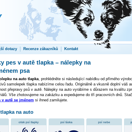
jší dotazy
Recenze zákazníků
Kontakt
 pes v autě tlapka – nálepky na
jménem psa
lepku na auto tlapka
, prohlédněte si následující nabídku od přímého výrob
tivů samolepek tlapka nabízíme celou řadu. Originálně a vkusně doplní váš a
ost přepravy psů v autě. Nálepky na auto vyrábíme s důrazem na kvalitu zpr
iálů. Vše zhotovujeme na zakázku a expedujeme do tří pracovních dnů. Stačí
 v autě se jménem
si ihned zamilujete.
tlapka na auto
otisk psí tlapky
psí láska
psí nebe
p