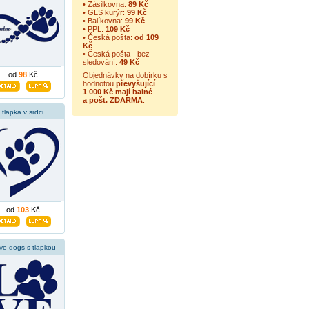
• Zásilkovna:
89 Kč
• GLS kurýr:
99 Kč
• Balíkovna:
99 Kč
• PPL:
109 Kč
• Česká pošta:
od 109
Kč
• Česká pošta - bez
sledování:
49 Kč
od
98
Kč
Objednávky na dobírku s
hodnotou
převyšující
1 000 Kč mají balné
a
pošt. ZDARMA
.
tlapka v srdci
od
103
Kč
ove dogs s tlapkou