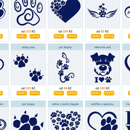
od
103
Kč
od
100
Kč
od
92
Kč
stopy psa
psí tlapky
milovník psů
od
103
Kč
od
94
Kč
od
100
Kč
ver
psí stopa
srdce z psích tlapek
srdíčko s packou
i l