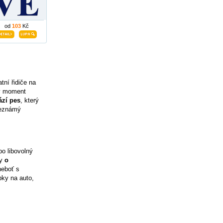
od
103
Kč
tní řidiče na
ný moment
ází pes
, který
neznámý
o libovolný
ky
o
neboť s
epky na auto,