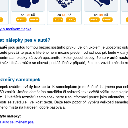
od
103
Kč
od
131
Kč
od
101
Kč
y s motivem tlapka
at nálepky pes v autě?
autě
jsou jistou formou bezpečnostního prvku. Jejich úkolem je upozornit osta
 autě převážíte psa, u kterého není možné předem odhadnout jak bude v da
pením samolepky zároveň upozorníte i kolemjdoucí osoby, že se
v autě nach
vý vůz hlídá a může se chovat podrážděně v případě, že se k vozidlu někdo 
ozměry samolepek
lepek uvádíme
vždy bez textu
. K samolepkám je možné přidat jméno psa neb
ž 30 znaků. Jméno domácího mazlíčka či vybraný text zvětší výšku samolep
cm
. U větších rozměrů samolepek berte tuto informaci pouze jako orientační, 
kostí se zvětšuje i velikost textu. Dejte tedy pozor při výběru velikosti samol
ého místa na karoserii dobře pasovala.
tyto nálepky:
a auto se jménem psa