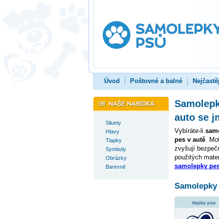
Úvod
Poštovné a balné
Nejčastě
Samolepky
auto se 
Siluety
Vybíráte-li
samo
Hlavy
pes v autě
. Mo
Tlapky
zvyšují bezpečn
Symboly
použitých mater
Obrázky
samolepky pes
Barevné
Samolepky 
tlapka psa