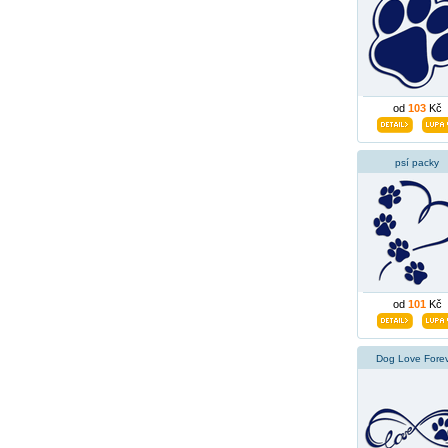
od
103
Kč
psí packy
od
101
Kč
Dog Love Fore