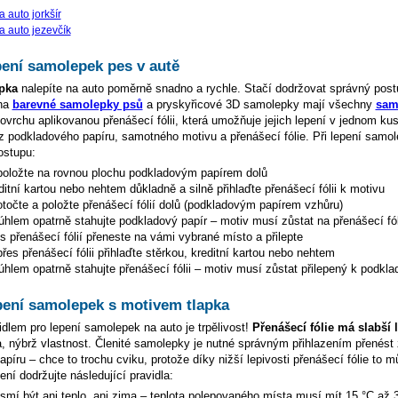
 auto jorkšír
 auto jezevčík
pení samolepek pes v autě
pka
nalepíte na auto poměrně snadno a rychle. Stačí dodržovat správný post
 na
barevné samolepky psů
a pryskyřicové 3D samolepky mají všechny
sam
vrchu aplikovanou přenášecí fólii, která umožňuje jejich lepení v jednom k
 z podkladového papíru, samotného motivu a přenášecí fólie. Při lepení samol
ostupu:
oložte na rovnou plochu podkladovým papírem dolů
ditní kartou nebo nehtem důkladně a silně přihlaďte přenášecí fólii k motivu
točte a položte přenášecí fólií dolů (podkladovým papírem vzhůru)
hlem opatrně stahujte podkladový papír – motiv musí zůstat na přenášecí fól
s přenášecí fólií přeneste na vámi vybrané místo a přilepte
es přenášecí fólii přihlaďte stěrkou, kreditní kartou nebo nehtem
hlem opatrně stahujte přenášecí fólii – motiv musí zůstat přilepený k podkla
pení samolepek s motivem tlapka
dlem pro lepení samolepek na auto je trpělivost!
Přenášecí fólie má slabší 
da, nýbrž vlastnost. Členité samolepky je nutné správným přihlazením přenést 
íru – chce to trochu cviku, protože díky nižší lepivosti přenášecí fólie to můž
ení dodržujte následující pravidla:
esmí být ani teplo, ani zima – teplota polepovaného místa musí mít 15 °C až 