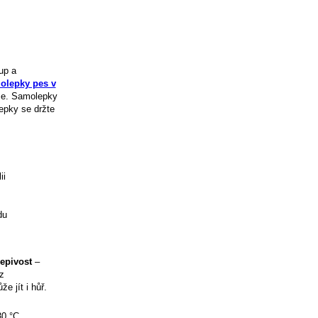
up a
olepky pes v
use. Samolepky
epky se držte
ii
du
lepivost
–
z
e jít i hůř.
30 °C