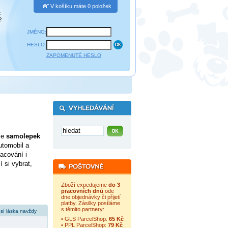
V košíku máte 0 položek
JMÉNO:
HESLO:
ZAPOMENUTÉ HESLO
ce
samolepek
utomobil a
acování i
 si vybrat,
Zboží expedujeme
do 3
pracovních dnů
ode
dne objednávky či přijetí
platby. Zásilky posíláme
s těmito partnery:
sí láska navždy
• GLS ParcelShop:
65 Kč
• PPL ParcelShop:
79 Kč