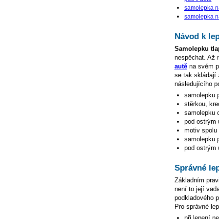
samolepka na
samolepka na
Návod k le
Samolepku tla
nespěchat. Až
autě
na svém po
se tak skládají
následujícího p
samolepku p
stěrkou, kre
samolepku o
pod ostrým ú
motiv spolu 
samolepku př
pod ostrým ú
Správné le
Základním pravi
není to její va
podkladového pap
Pro správné lep
při lepení n