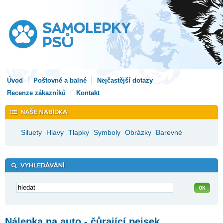
Úvod
Poštovné a balné
Nejčastější dotazy
Recenze zákazníků
Kontakt
Siluety
Hlavy
Tlapky
Symboly
Obrázky
Barevné
Nálepka na auto - čůrající pejsek