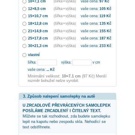
10×7,1 cm
(šířka × výška)
vaše cena:
97
Kč
12×8,5 cm
(šířka × výška)
vaše cena:
105
Kč
15×10,7 cm
(šířka × výška)
vaše cena:
119
Kč
18×12,8 cm
(šířka × výška)
vaše cena:
135
Kč
21×14,9 cm
(šířka × výška)
vaše cena:
155
Kč
25×17,8 cm
(šířka × výška)
vaše cena:
187
Kč
30×21,3 cm
(šířka × výška)
vaše cena:
233
Kč
vlastní
šířka:
výška:
v cm
vaše cena:
...
Kč
Minimální velikost:
10×7.1 cm
(97 Kč) Menší
rozměr bohužel nelze vyrobit.
3. Způsob nalepení samolepky na autě
U ZRCADLOVĚ PŘEVRÁCENÝCH SAMOLEPEK
POSÍLÁME ZRCADLENÝ I ČITELNÝ TEXT.
Můžete se tak rozhodnout, zda budete samolepku
lepit na kapotu nebo zespodu skla. Nehodící se
text odstřihnete.