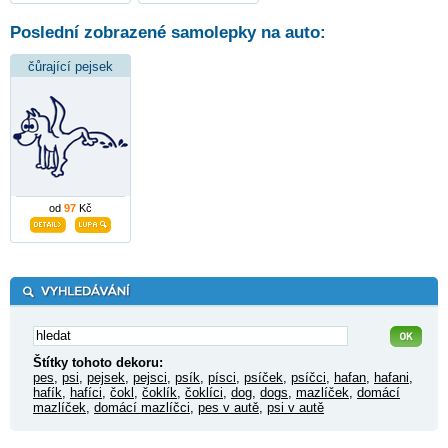
Poslední zobrazené samolepky na auto:
čůrající pejsek
od
97
Kč
Štítky tohoto dekoru:
pes
,
psi
,
pejsek
,
pejsci
,
psík
,
písci
,
psíček
,
psíčci
,
hafan
,
hafani
,
hafík
,
hafíci
,
čokl
,
čoklík
,
čoklíci
,
dog
,
dogs
,
mazlíček
,
domácí
mazlíček
,
domácí mazlíčci
,
pes v autě
,
psi v autě