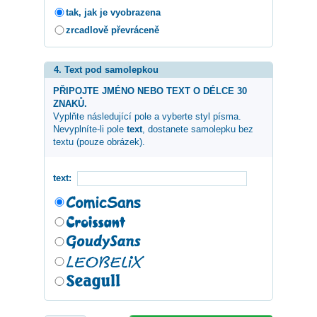
tak, jak je vyobrazena
zrcadlově převráceně
4. Text pod samolepkou
PŘIPOJTE JMÉNO NEBO TEXT O DÉLCE 30
ZNAKŮ.
Vyplňte následující pole a vyberte styl písma.
Nevyplníte-li pole
text
, dostanete samolepku bez
textu (pouze obrázek).
text: