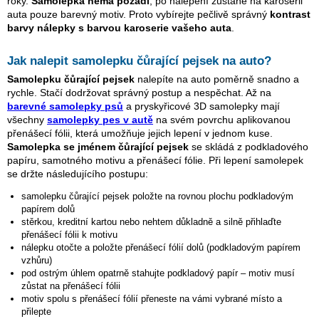
roky.
Samolepka nemá pozadí
, po nalepení zůstane na karoserii
auta pouze barevný motiv. Proto vybírejte pečlivě správný
kontrast
barvy nálepky s barvou karoserie vašeho auta
.
Jak nalepit samolepku
čůrající pejsek
na auto?
Samolepku
čůrající pejsek
nalepíte na auto poměrně snadno a
rychle. Stačí dodržovat správný postup a nespěchat. Až na
barevné samolepky psů
a pryskyřicové 3D samolepky mají
všechny
samolepky pes v autě
na svém povrchu aplikovanou
přenášecí fólii, která umožňuje jejich lepení v jednom kuse.
Samolepka se jménem
čůrající pejsek
se skládá z podkladového
papíru, samotného motivu a přenášecí fólie. Při lepení samolepek
se držte následujícího postupu:
samolepku
čůrající pejsek
položte na rovnou plochu podkladovým
papírem dolů
stěrkou, kreditní kartou nebo nehtem důkladně a silně přihlaďte
přenášecí fólii k motivu
nálepku otočte a položte přenášecí fólií dolů (podkladovým papírem
vzhůru)
pod ostrým úhlem opatrně stahujte podkladový papír – motiv musí
zůstat na přenášecí fólii
motiv spolu s přenášecí fólií přeneste na vámi vybrané místo a
přilepte