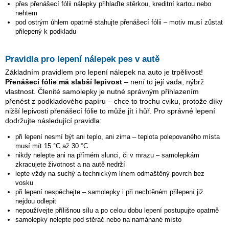
přes přenášecí fólii nálepky přihlaďte stěrkou, kreditní kartou nebo
nehtem
pod ostrým úhlem opatrně stahujte přenášecí fólii – motiv musí zůstat
přilepený k podkladu
Pravidla pro lepení nálepek pes v autě
Základním pravidlem pro lepení nálepek na auto je trpělivost!
Přenášecí fólie má slabší lepivost
– není to její vada, nýbrž
vlastnost. Členité samolepky je nutné správným přihlazením
přenést z podkladového papíru – chce to trochu cviku, protože díky
nižší lepivosti přenášecí fólie to může jít i hůř. Pro správné lepení
dodržujte následující pravidla:
při lepení nesmí být ani teplo, ani zima – teplota polepovaného místa
musí mít 15 °C až 30 °C
nikdy nelepte ani na přímém slunci, či v mrazu – samolepkám
zkracujete životnost a na autě nedrží
lepte vždy na suchý a technickým lihem odmaštěný povrch bez
vosku
při lepení nespěchejte – samolepky i při nechtěném přilepení již
nejdou odlepit
nepoužívejte přílišnou sílu a po celou dobu lepení postupujte opatrně
samolepky nelepte pod stěrač nebo na namáhané místo