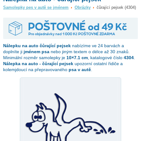
Samolepky pes v autě se jménem
Obrázky
čůrající pejsek (4304)
Nálepku na auto
čůrající pejsek
nabízíme ve 24 barvách a
doplníte ji
jménem psa
nebo jiným textem o délce až 30 znaků.
Minimální rozměr samolepky je
10×7.1 cm
, katalogové číslo
4304
.
Nálepka na auto - čůrající pejsek
upozorní ostatní řidiče a
kolemjdoucí na přepravovaného
psa v autě
.