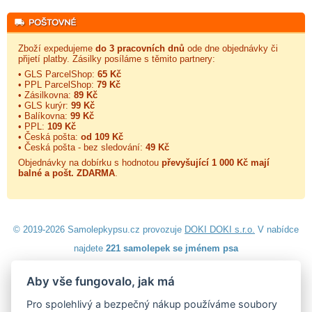
Zboží expedujeme
do 3 pracovních dnů
ode dne objednávky či
přijetí platby. Zásilky posíláme s těmito partnery:
• GLS ParcelShop:
65 Kč
• PPL ParcelShop:
79 Kč
• Zásilkovna:
89 Kč
• GLS kurýr:
99 Kč
• Balíkovna:
99 Kč
• PPL:
109 Kč
• Česká pošta:
od 109 Kč
• Česká pošta - bez sledování:
49 Kč
Objednávky na dobírku s hodnotou
převyšující 1 000 Kč mají
balné a
pošt. ZDARMA
.
© 2019-2026 Samolepkypsu.cz provozuje
DOKI DOKI s.r.o.
V nabídce
najdete
221 samolepek se jménem psa
Aby vše fungovalo, jak má
Návod k lepení
|
Návod na odstranění samolepek
|
Obchodní
podmínky
|
Ochrana osobních údajů
|
Cookies
|
Reklamační řád
|
Pro spolehlivý a bezpečný nákup používáme soubory