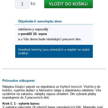
ks
Objednáte-li samolepku dnes
odešleme ji nepozději
v pondělí 10. srpna
a u Vás doma bude následující pracovní den.
Uvedené termíny jsou orientační a neplatí ve statní
svátky!
Průvodce nákupem:
Nálepka
čůrající pejsek
se objednává ve čtyřech krocích. Vložíte ji do
košíku, vyplníte dodací a fakturační údaje a objednávku odešlete. Vše
vyrábíme na zakázku, nálepky nejsou skladem. Dle vybrané platby
expedujeme do 3 pracovních dnů.
Krok č. 1 - vyberte barvu:
V nabídce naleznete 24 odstínů barev samolepících fólií. Materiály mají