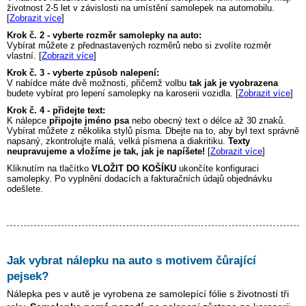
životnost 2-5 let v závislosti na umístění samolepek na automobilu.
[
Zobrazit více
]
Krok č. 2 - vyberte rozměr samolepky na auto:
Vybírat můžete z přednastavených rozměrů nebo si zvolíte rozměr
vlastní. [
Zobrazit více
]
Krok č. 3 - vyberte způsob nalepení:
V nabídce máte dvě možnosti, přičemž volbu
tak jak je vyobrazena
budete vybírat pro lepení samolepky na karoserii vozidla. [
Zobrazit více
]
Krok č. 4 - přidejte text:
K nálepce
připojte jméno psa
nebo obecný text o délce až 30 znaků.
Vybírat můžete z několika stylů písma. Dbejte na to, aby byl text správně
napsaný, zkontrolujte malá, velká písmena a diakritiku.
Texty
neupravujeme a vložíme je tak, jak je napíšete!
[
Zobrazit více
]
Kliknutím na tlačítko
VLOŽIT DO KOŠÍKU
ukončíte konfiguraci
samolepky. Po vyplnění dodacích a fakturačních údajů objednávku
odešlete.
Jak vybrat nálepku na auto s motivem
čůrající
pejsek
?
Nálepka pes v autě je vyrobena ze samolepící fólie s životností tři