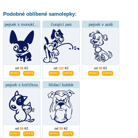
Podobné oblíbené samolepky:
pejsek s monoklem
čurající pes
pejsek v autě
od
98
Kč
od
102
Kč
od
98
Kč
pejsek s kočičkou
hlídací buldok
od
99
Kč
od
99
Kč