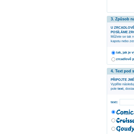
3. Způsob n
U ZRCADLOV
POSÍLÁME ZRC
Můžete se tak r
kapotu nebo zes
tak, jak je
zrcadlově 
4. Text pod
PŘIPOJTE JMÉ
Vyplňte následuj
pole
text
, dost
text: