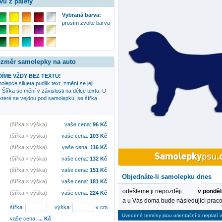
vu z palety
Vybraná barva:
prosím zvolte barvu
rozměr samolepky na auto
ÍME VŽDY BEZ TEXTU!
amolepce
silueta pudlík
text, změní se její
Šířka se mění v závislosti na délce textu. U
 které se vejdou pod samolepku, se šířka
(šířka × výška)
vaše cena:
96
Kč
(šířka × výška)
vaše cena:
103
Kč
(šířka × výška)
vaše cena:
116
Kč
(šířka × výška)
vaše cena:
132
Kč
(šířka × výška)
vaše cena:
151
Kč
Objednáte-li samolepku dnes
(šířka × výška)
vaše cena:
181
Kč
odešleme ji nepozději
v ponděl
(šířka × výška)
vaše cena:
224
Kč
a u Vás doma bude následující praco
šířka:
výška:
v cm
Uvedené termíny jsou orientační a neplatí v
vaše cena:
...
Kč