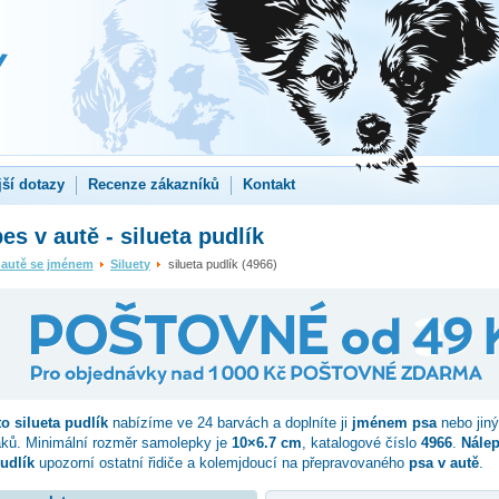
jší dotazy
Recenze zákazníků
Kontakt
es v autě - silueta pudlík
 autě se jménem
Siluety
silueta pudlík (4966)
to
silueta pudlík
nabízíme ve 24 barvách a doplníte ji
jménem psa
nebo jin
aků. Minimální rozměr samolepky je
10×6.7 cm
, katalogové číslo
4966
.
Nálep
pudlík
upozorní ostatní řidiče a kolemjdoucí na přepravovaného
psa v autě
.