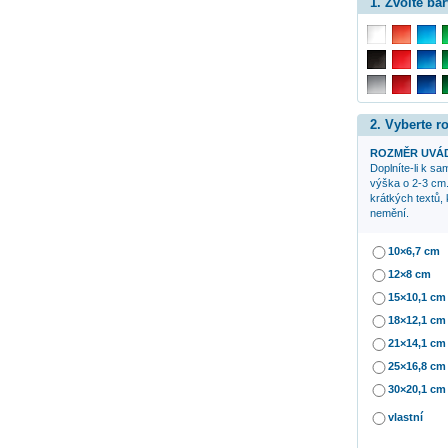
1. Zvolte bar
2. Vyberte 
ROZMĚR UVÁD
Doplníte-li k s
výška o 2-3 cm. 
krátkých textů,
nemění.
10×6,7 cm
12×8 cm
15×10,1 cm
18×12,1 cm
21×14,1 cm
25×16,8 cm
30×20,1 cm
vlastní