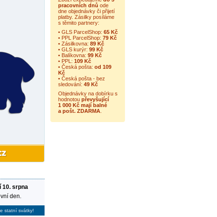
pracovních dnů
ode
dne objednávky či přijetí
platby. Zásilky posíláme
s těmito partnery:
• GLS ParcelShop:
65 Kč
• PPL ParcelShop:
79 Kč
• Zásilkovna:
89 Kč
• GLS kurýr:
99 Kč
• Balíkovna:
99 Kč
• PPL:
109 Kč
• Česká pošta:
od 109
Kč
• Česká pošta - bez
sledování:
49 Kč
Objednávky na dobírku s
hodnotou
převyšující
1 000 Kč mají balné
a
pošt. ZDARMA
.
í 10. srpna
vní den.
e statní svátky!