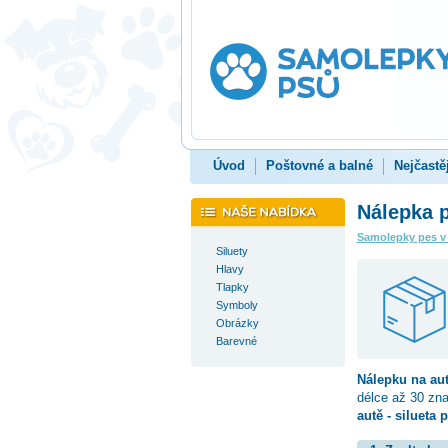
Úvod
Poštovné a balné
Nejčastě
Nálepka p
Samolepky pes v
Siluety
Hlavy
Tlapky
Symboly
Obrázky
Barevné
Nálepku na au
délce až 30 zn
autě - silueta 