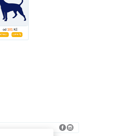
od
101
Kč