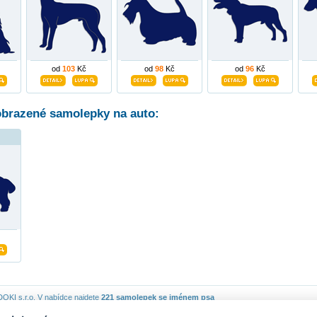
od
103
Kč
od
98
Kč
od
96
Kč
obrazené samolepky na auto:
OKI s.r.o.
V nabídce najdete
221 samolepek se jménem psa