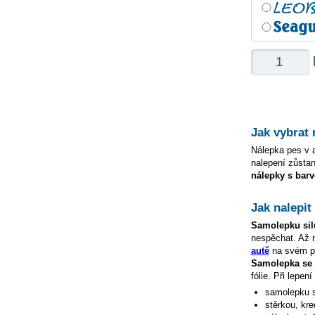
Jak vybrat
Nálepka pes v a
nalepení zůstan
nálepky s barv
Jak nalepi
Samolepku
si
nespěchat. Až
autě
na svém po
Samolepka s
fólie. Při lepe
samolepku
stěrkou, kre