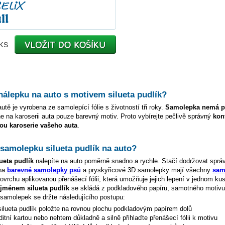
ks
 nálepku na auto s motivem
silueta pudlík
?
utě je vyrobena ze samolepící fólie s životností tři roky.
Samolepka nemá p
e na karoserii auta pouze barevný motiv. Proto vybírejte pečlivě správný
kon
ou karoserie vašeho auta
.
t samolepku
silueta pudlík
na auto?
lueta pudlík
nalepíte na auto poměrně snadno a rychle. Stačí dodržovat sprá
 na
barevné samolepky psů
a pryskyřicové 3D samolepky mají všechny
sam
vrchu aplikovanou přenášecí fólii, která umožňuje jejich lepení v jednom kus
e jménem
silueta pudlík
se skládá z podkladového papíru, samotného motivu
ní samolepek se držte následujícího postupu:
silueta pudlík
položte na rovnou plochu podkladovým papírem dolů
ditní kartou nebo nehtem důkladně a silně přihlaďte přenášecí fólii k motivu