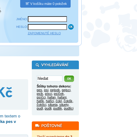
V košíku máte 0 položek
JMÉNO:
HESLO:
ZAPOMENUTÉ HESLO
Štítky tohoto dekoru:
pes
,
psi
,
pejsek
,
pejsci
,
psík
,
písci
,
psíček
,
psíčci
,
hafan
,
hafani
,
hafík
,
hafíci
,
čokl
,
čoklík
,
čoklíci
,
silueta
,
siluety
,
pudl
,
pudli
,
pudlík
,
pudlíci
ým textem o
ka pes v
Zboží expedujeme
do 3