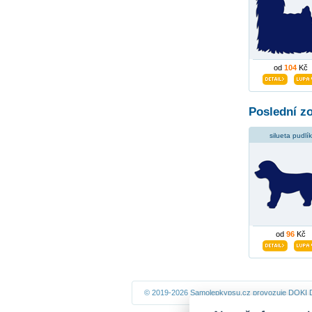
od
104
Kč
Poslední z
silueta pudlík
od
96
Kč
© 2019-2026 Samolepkypsu.cz provozuje
DOKI D