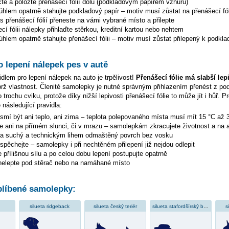
te a položte přenášecí fólií dolů (podkladovým papírem vzhůru)
hlem opatrně stahujte podkladový papír – motiv musí zůstat na přenášecí fól
s přenášecí fólií přeneste na vámi vybrané místo a přilepte
cí fólii nálepky přihlaďte stěrkou, kreditní kartou nebo nehtem
hlem opatrně stahujte přenášecí fólii – motiv musí zůstat přilepený k podkla
o lepení nálepek pes v autě
dlem pro lepení nálepek na auto je trpělivost!
Přenášecí fólie má slabší lep
ýbrž vlastnost. Členité samolepky je nutné správným přihlazením přenést z p
 trochu cviku, protože díky nižší lepivosti přenášecí fólie to může jít i hůř. P
 následující pravidla:
esmí být ani teplo, ani zima – teplota polepovaného místa musí mít 15 °C až 
te ani na přímém slunci, či v mrazu – samolepkám zkracujete životnost a na a
na suchý a technickým lihem odmaštěný povrch bez vosku
espěchejte – samolepky i při nechtěném přilepení již nejdou odlepit
 přílišnou sílu a po celou dobu lepení postupujte opatrně
elepte pod stěrač nebo na namáhané místo
líbené samolepky:
silueta ridgeback
silueta český teriér
silueta stafordšírský bulteriér
s