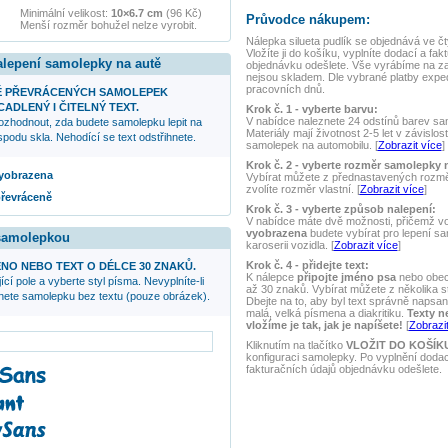
Minimální velikost:
10×6.7 cm
(96 Kč)
Průvodce nákupem:
Menší rozměr bohužel nelze vyrobit.
Nálepka
silueta pudlík
se objednává ve čt
Vložíte ji do košíku, vyplníte dodací a fak
alepení samolepky na autě
objednávku odešlete. Vše vyrábíme na z
nejsou skladem. Dle vybrané platby expe
pracovních dnů.
Ě PŘEVRÁCENÝCH SAMOLEPEK
ADLENÝ I ČITELNÝ TEXT.
Krok č. 1 - vyberte barvu:
V nabídce naleznete 24 odstínů barev samo
ozhodnout, zda budete samolepku lepit na
Materiály mají životnost 2-5 let v závislos
podu skla. Nehodící se text odstřihnete.
samolepek na automobilu. [
Zobrazit více
]
Krok č. 2 - vyberte rozměr samolepky 
 vyobrazena
Vybírat můžete z přednastavených rozmě
zvolíte rozměr vlastní. [
Zobrazit více
]
převráceně
Krok č. 3 - vyberte způsob nalepení:
V nabídce máte dvě možnosti, přičemž v
vyobrazena
budete vybírat pro lepení s
 samolepkou
karoserii vozidla. [
Zobrazit více
]
Krok č. 4 - přidejte text:
NO NEBO TEXT O DÉLCE 30 ZNAKŮ.
K nálepce
připojte jméno psa
nebo obecn
ící pole a vyberte styl písma. Nevyplníte-li
až 30 znaků. Vybírat můžete z několika s
anete samolepku bez textu (pouze obrázek).
Dbejte na to, aby byl text správně napsaný
malá, velká písmena a diakritiku.
Texty n
vložíme je tak, jak je napíšete!
[
Zobrazit
Kliknutím na tlačítko
VLOŽIT DO KOŠÍK
konfiguraci samolepky. Po vyplnění doda
fakturačních údajů objednávku odešlete.