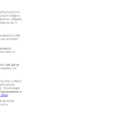
yřech krocích.
turační údaje a
akázku, nálepky
dujeme do 3
lepících fólií.
ti na umístění
na auto:
rů nebo si
olbu
tak jak je
amolepky na
ý text o délce
tylů písma.
, zkontrolujte
eupravujeme a
 více
]
U
ukončíte
cích a