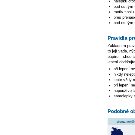
nálepku otoč
pod ostrým ú
motiv spolu 
přes přenáše
pod ostrým ú
Pravidla pr
Základním pravi
to její vada, n
papíru – chce to
lepení dodržujte
při lepení n
nikdy nelep
lepte vždy 
při lepení n
nepoužívejte
samolepky n
Podobné ob
silueta jorkšír