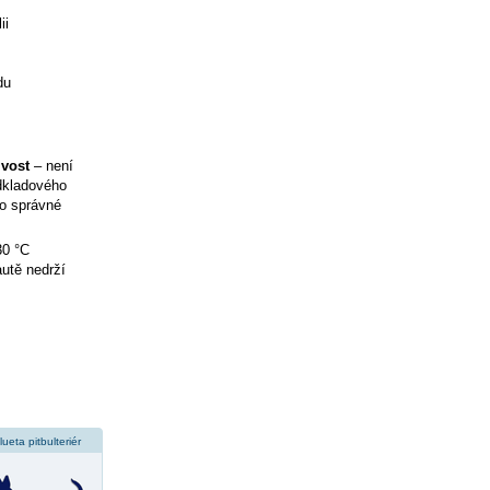
ii
du
ivost
– není
odkladového
ro správné
30 °C
utě nedrží
ilueta pitbulteriér