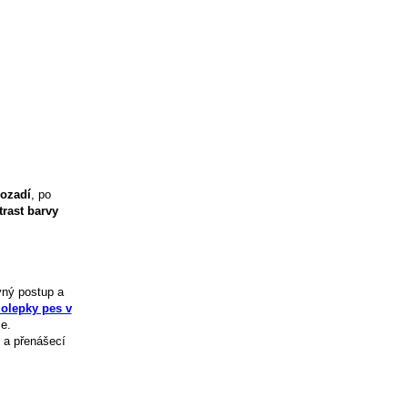
ozadí
, po
trast barvy
vný postup a
olepky pes v
e.
 a přenášecí