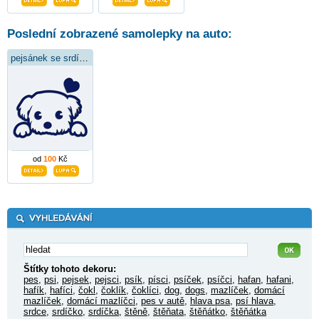
Poslední zobrazené samolepky na auto:
pejsánek se srdíčkem
od
100
Kč
Štítky tohoto dekoru:
pes
,
psi
,
pejsek
,
pejsci
,
psík
,
písci
,
psíček
,
psíčci
,
hafan
,
hafani
,
hafík
,
hafíci
,
čokl
,
čoklík
,
čoklíci
,
dog
,
dogs
,
mazlíček
,
domácí
mazlíček
,
domácí mazlíčci
,
pes v autě
,
hlava psa
,
psí hlava
,
srdce
,
srdíčko
,
srdíčka
,
štěně
,
štěňata
,
štěňátko
,
štěňátka