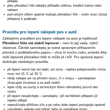
přilepte
přes přenášecí fólii nálepky přihlaďte stěrkou, kreditní kartou nebo
nehtem
pod ostrým úhlem opatrně stahujte přenášecí fólii – motiv musí zůstat
přilepený k podkladu
Pravidla pro lepení nálepek pes v autě
Základním pravidlem pro lepení nálepek na auto je trpělivost!
Přenášecí fólie má slabší lepivost
– není to její vada, nýbrž
vlastnost. Členité samolepky je nutné správným přihlazením
přenést z podkladového papíru – chce to trochu cviku, protože díky
nižší lepivosti přenášecí fólie to může jít i hůř. Pro správné lepení
dodržujte následující pravidla:
při lepení nesmí být ani teplo, ani zima – teplota polepovaného místa
musí mít 15 °C až 30 °C
nikdy nelepte ani na přímém slunci, či v mrazu – samolepkám
zkracujete životnost a na autě nedrží
lepte vždy na suchý a technickým lihem odmaštěný povrch bez
vosku
při lepení nespěchejte – samolepky i při nechtěném přilepení již
nejdou odlepit
nepoužívejte přílišnou sílu a po celou dobu lepení postupujte opatrně
samolepky nelepte pod stěrač nebo na namáhané místo