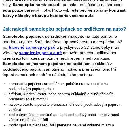
roky.
Samolepka nemá pozadí
, po nalepení zůstane na karoserii
auta pouze barevný motiv. Proto vybírejte pečlivě správný
kontrast
barvy nálepky s barvou karoserie vašeho auta
.
Jak nalepit samolepku
pejsánek se srdíčkem
na auto?
Samolepku
pejsánek se srdíčkem
nalepíte na auto poměrně
snadno a rychle. Stačí dodržovat správný postup a nespěchat. Až
na
barevné samolepky psů
a pryskyřicové 3D samolepky mají
všechny
samolepky pes v autě
na svém povrchu aplikovanou
přenášecí fólii, která umožňuje jejich lepení v jednom kuse.
Samolepka se jménem
pejsánek se srdíčkem
se skládá z
podkladového papíru, samotného motivu a přenášecí fólie. Při
lepení samolepek se držte následujícího postupu:
samolepku
pejsánek se srdíčkem
položte na rovnou plochu
podkladovým papírem dolů
stěrkou, kreditní kartou nebo nehtem důkladně a silně přihlaďte
přenášecí fólii k motivu
nálepku otočte a položte přenášecí fólií dolů (podkladovým papírem
vzhůru)
pod ostrým úhlem opatrně stahujte podkladový papír – motiv musí
zůstat na přenášecí fólii
motiv spolu s přenášecí fólií přeneste na vámi vybrané místo a