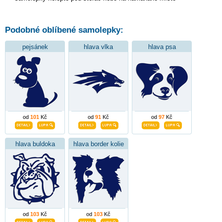
Podobné oblíbené samolepky:
pejsánek
hlava vlka
hlava psa
od
101
Kč
od
91
Kč
od
97
Kč
hlava buldoka
hlava border kolie
od
103
Kč
od
103
Kč