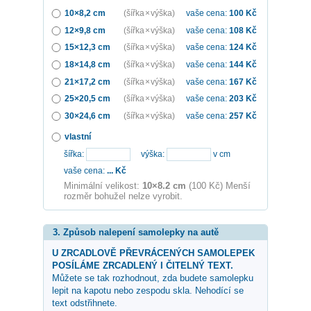
10×8,2 cm
(šířka × výška)
vaše cena:
100
Kč
12×9,8 cm
(šířka × výška)
vaše cena:
108
Kč
15×12,3 cm
(šířka × výška)
vaše cena:
124
Kč
18×14,8 cm
(šířka × výška)
vaše cena:
144
Kč
21×17,2 cm
(šířka × výška)
vaše cena:
167
Kč
25×20,5 cm
(šířka × výška)
vaše cena:
203
Kč
30×24,6 cm
(šířka × výška)
vaše cena:
257
Kč
vlastní
šířka:
výška:
v cm
vaše cena:
...
Kč
Minimální velikost:
10×8.2 cm
(100 Kč) Menší
rozměr bohužel nelze vyrobit.
3. Způsob nalepení samolepky na autě
U ZRCADLOVĚ PŘEVRÁCENÝCH SAMOLEPEK
POSÍLÁME ZRCADLENÝ I ČITELNÝ TEXT.
Můžete se tak rozhodnout, zda budete samolepku
lepit na kapotu nebo zespodu skla. Nehodící se
text odstřihnete.