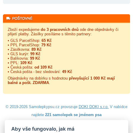
Zboží expedujeme
do 3 pracovních dnů
ode dne objednávky či
přijetí platby. Zásilky posíláme s těmito partnery:
• GLS ParcelShop:
65 Kč
• PPL ParcelShop:
79 Kč
• Zásilkovna:
89 Kč
• GLS kurýr:
99 Kč
• Balíkovna:
99 Kč
• PPL:
109 Kč
• Česká pošta:
od 109 Kč
• Česká pošta - bez sledování:
49 Kč
Objednávky na dobírku s hodnotou
převyšující 1 000 Kč mají
balné a
pošt. ZDARMA
.
© 2019-2026 Samolepkypsu.cz provozuje
DOKI DOKI s.r.o.
V nabídce
najdete
221 samolepek se jménem psa
Aby vše fungovalo, jak má
Návod k lepení
|
Návod na odstranění samolepek
|
Obchodní