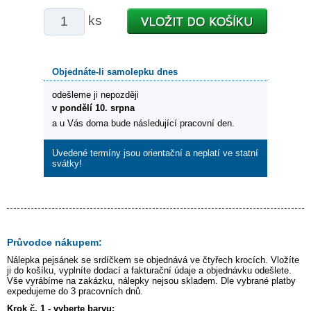
ks
Objednáte-li samolepku dnes
odešleme ji nepozději
v pondělí 10. srpna
a u Vás doma bude následující pracovní den.
Uvedené termíny jsou orientační a neplatí ve statní
svátky!
Průvodce nákupem:
Nálepka
pejsánek se srdíčkem
se objednává ve čtyřech krocích. Vložíte
ji do košíku, vyplníte dodací a fakturační údaje a objednávku odešlete.
Vše vyrábíme na zakázku, nálepky nejsou skladem. Dle vybrané platby
expedujeme do 3 pracovních dnů.
Krok č. 1 - vyberte barvu: