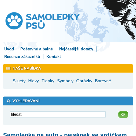
Úvod
Poštovné a balné
Nejčastější dotazy
Recenze zákazníků
Kontakt
Siluety
Hlavy
Tlapky
Symboly
Obrázky
Barevné
Samolepka na auto - pejsánek se srdíčkem