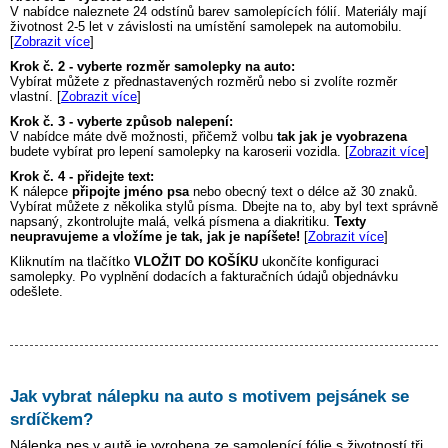
V nabídce naleznete 24 odstínů barev samolepících fólií. Materiály mají
životnost 2-5 let v závislosti na umístění samolepek na automobilu.
[
Zobrazit více
]
Krok č. 2 - vyberte rozměr samolepky na auto:
Vybírat můžete z přednastavených rozměrů nebo si zvolíte rozměr
vlastní. [
Zobrazit více
]
Krok č. 3 - vyberte způsob nalepení:
V nabídce máte dvě možnosti, přičemž volbu
tak jak je vyobrazena
budete vybírat pro lepení samolepky na karoserii vozidla. [
Zobrazit více
]
Krok č. 4 - přidejte text:
K nálepce
připojte jméno psa
nebo obecný text o délce až 30 znaků.
Vybírat můžete z několika stylů písma. Dbejte na to, aby byl text správně
napsaný, zkontrolujte malá, velká písmena a diakritiku.
Texty
neupravujeme a vložíme je tak, jak je napíšete!
[
Zobrazit více
]
Kliknutím na tlačítko
VLOŽIT DO KOŠÍKU
ukončíte konfiguraci
samolepky. Po vyplnění dodacích a fakturačních údajů objednávku
odešlete.
Jak vybrat nálepku na auto s motivem
pejsánek se
srdíčkem
?
Nálepka pes v autě je vyrobena ze samolepící fólie s životností tři