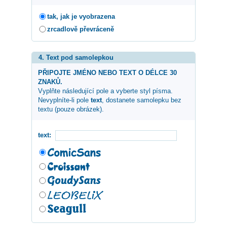
tak, jak je vyobrazena
zrcadlově převráceně
4. Text pod samolepkou
PŘIPOJTE JMÉNO NEBO TEXT O DÉLCE 30
ZNAKŮ.
Vyplňte následující pole a vyberte styl písma.
Nevyplníte-li pole
text
, dostanete samolepku bez
textu (pouze obrázek).
text: