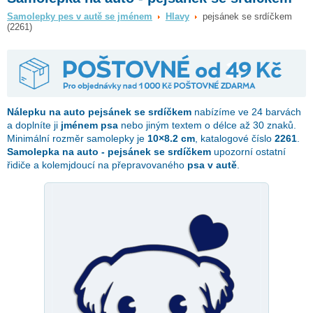
Samolepky pes v autě se jménem
Hlavy
pejsánek se srdíčkem
(2261)
Nálepku na auto
pejsánek se srdíčkem
nabízíme ve 24 barvách
a doplníte ji
jménem psa
nebo jiným textem o délce až 30 znaků.
Minimální rozměr samolepky je
10×8.2 cm
, katalogové číslo
2261
.
Samolepka na auto - pejsánek se srdíčkem
upozorní ostatní
řidiče a kolemjdoucí na přepravovaného
psa v autě
.