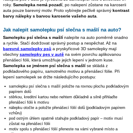
roky.
Samolepka nemá pozadí
, po nalepení zůstane na karoserii
auta pouze barevný motiv. Proto vybírejte pečlivě správný
kontrast
barvy nálepky s barvou karoserie vašeho auta
.
Jak nalepit samolepku
psí slečna s mašlí
na auto?
Samolepku
psí slečna s mašlí
nalepíte na auto poměrně snadno
a rychle. Stačí dodržovat správný postup a nespěchat. Až na
barevné samolepky psů
a pryskyřicové 3D samolepky mají
všechny
samolepky pes v autě
na svém povrchu aplikovanou
přenášecí fólii, která umožňuje jejich lepení v jednom kuse.
Samolepka se jménem
psí slečna s mašlí
se skládá z
podkladového papíru, samotného motivu a přenášecí fólie. Při
lepení samolepek se držte následujícího postupu:
samolepku
psí slečna s mašlí
položte na rovnou plochu podkladovým
papírem dolů
stěrkou, kreditní kartou nebo nehtem důkladně a silně přihlaďte
přenášecí fólii k motivu
nálepku otočte a položte přenášecí fólií dolů (podkladovým papírem
vzhůru)
pod ostrým úhlem opatrně stahujte podkladový papír – motiv musí
zůstat na přenášecí fólii
motiv spolu s přenášecí fólií přeneste na vámi vybrané místo a