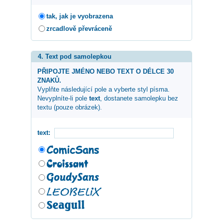
tak, jak je vyobrazena
zrcadlově převráceně
4. Text pod samolepkou
PŘIPOJTE JMÉNO NEBO TEXT O DÉLCE 30
ZNAKŮ.
Vyplňte následující pole a vyberte styl písma.
Nevyplníte-li pole
text
, dostanete samolepku bez
textu (pouze obrázek).
text: