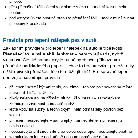
přilepte
přes přenášecí fólii nálepky přihlaďte stěrkou, kreditní kartou nebo
nehtem
pod ostrým úhlem opatrně stahujte přenášecí fólii – motiv musí zůstat
přilepený k podkladu
Pravidla pro lepení nálepek pes v autě
Základním pravidlem pro lepení nálepek na auto je trpělivost!
Přenášecí fólie má slabší lepivost
– není to její vada, nýbrž
vlastnost. Členité samolepky je nutné správným přihlazením
přenést z podkladového papíru – chce to trochu cviku, protože díky
nižší lepivosti přenášecí fólie to může jít i hůř. Pro správné lepení
dodržujte následující pravidla:
při lepení nesmí být ani teplo, ani zima – teplota polepovaného místa
musí mít 15 °C až 30 °C
nikdy nelepte ani na přímém slunci, či v mrazu – samolepkám
zkracujete životnost a na autě nedrží
lepte vždy na suchý a technickým lihem odmaštěný povrch bez
vosku
při lepení nespěchejte – samolepky i při nechtěném přilepení již
nejdou odlepit
nepoužívejte přílišnou sílu a po celou dobu lepení postupujte opatrně
samolepky nelepte pod stěrač nebo na namáhané místo