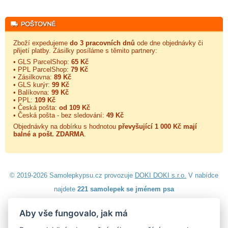
Zboží expedujeme
do 3 pracovních dnů
ode dne objednávky či
přijetí platby. Zásilky posíláme s těmito partnery:
• GLS ParcelShop:
65 Kč
• PPL ParcelShop:
79 Kč
• Zásilkovna:
89 Kč
• GLS kurýr:
99 Kč
• Balíkovna:
99 Kč
• PPL:
109 Kč
• Česká pošta:
od 109 Kč
• Česká pošta - bez sledování:
49 Kč
Objednávky na dobírku s hodnotou
převyšující 1 000 Kč mají
balné a
pošt. ZDARMA
.
© 2019-2026 Samolepkypsu.cz provozuje
DOKI DOKI s.r.o.
V nabídce
najdete
221 samolepek se jménem psa
Aby vše fungovalo, jak má
Návod k lepení
|
Návod na odstranění samolepek
|
Obchodní
podmínky
|
Ochrana osobních údajů
|
Cookies
|
Reklamační řád
|