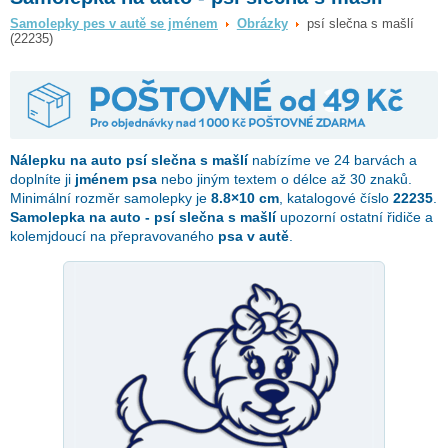
Samolepky pes v autě se jménem
Obrázky
psí slečna s mašlí
(22235)
Nálepku na auto
psí slečna s mašlí
nabízíme ve 24 barvách a
doplníte ji
jménem psa
nebo jiným textem o délce až 30 znaků.
Minimální rozměr samolepky je
8.8×10 cm
, katalogové číslo
22235
.
Samolepka na auto - psí slečna s mašlí
upozorní ostatní řidiče a
kolemjdoucí na přepravovaného
psa v autě
.