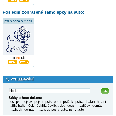
Poslední zobrazené samolepky na auto:
psí slečna s mašlí
od
101
Kč
Štítky tohoto dekoru:
pes
,
psi
,
pejsek
,
pejsci
,
psík
,
písci
,
psíček
,
psíčci
,
hafan
,
hafani
,
hafík
,
hafíci
,
čokl
,
čoklík
,
čoklíci
,
dog
,
dogs
,
mazlíček
,
domácí
mazlíček
,
domácí mazlíčci
,
pes v autě
,
psi v autě