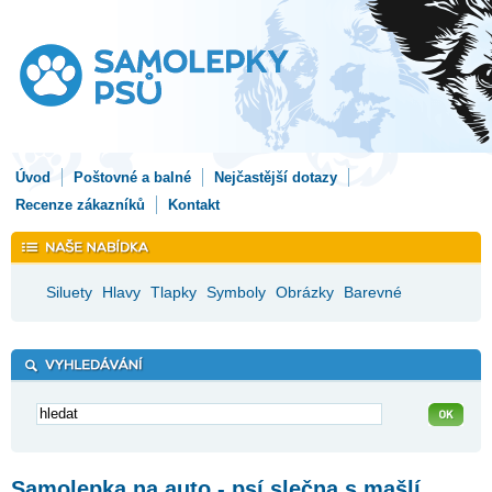
Úvod
Poštovné a balné
Nejčastější dotazy
Recenze zákazníků
Kontakt
Siluety
Hlavy
Tlapky
Symboly
Obrázky
Barevné
Samolepka na auto - psí slečna s mašlí