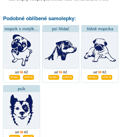
Podobné oblíbené samolepky:
mopsík s motýlkem
psí hlídač
štěně mopsíka
od
96
Kč
od
95
Kč
od
98
Kč
psík
od
98
Kč