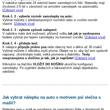
V nabídce naleznete 24 odstínů barev samolepících fólií. Materiály mají
životnost 2-5 let v závislosti na umístění samolepek na automobilu.
[
Zobrazit více
]
Krok č. 2 - vyberte rozměr samolepky na auto:
Vybírat můžete z přednastavených rozměrů nebo si zvolíte rozměr
vlastní. [
Zobrazit více
]
Krok č. 3 - vyberte způsob nalepení:
V nabídce máte dvě možnosti, přičemž volbu
tak jak je vyobrazena
budete vybírat pro lepení samolepky na karoserii vozidla. [
Zobrazit více
]
Krok č. 4 - přidejte text:
K nálepce
připojte jméno psa
nebo obecný text o délce až 30 znaků.
Vybírat můžete z několika stylů písma. Dbejte na to, aby byl text správně
napsaný, zkontrolujte malá, velká písmena a diakritiku.
Texty
neupravujeme a vložíme je tak, jak je napíšete!
[
Zobrazit více
]
Kliknutím na tlačítko
VLOŽIT DO KOŠÍKU
ukončíte konfiguraci
samolepky. Po vyplnění dodacích a fakturačních údajů objednávku
odešlete.
Jak vybrat nálepku na auto s motivem
psí slečna s
mašlí
?
Nálepka pes v autě je vyrobena ze samolepící fólie s životností tři