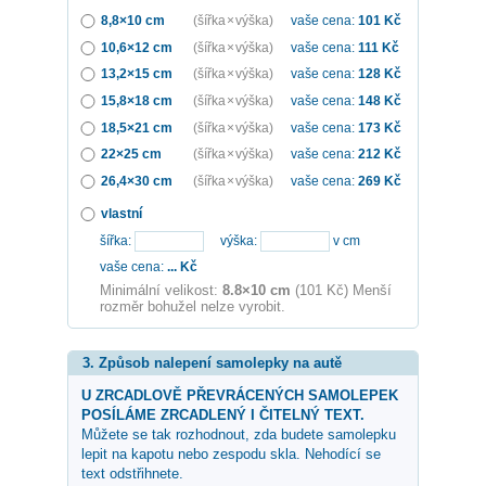
8,8×10 cm
(šířka × výška)
vaše cena:
101
Kč
10,6×12 cm
(šířka × výška)
vaše cena:
111
Kč
13,2×15 cm
(šířka × výška)
vaše cena:
128
Kč
15,8×18 cm
(šířka × výška)
vaše cena:
148
Kč
18,5×21 cm
(šířka × výška)
vaše cena:
173
Kč
22×25 cm
(šířka × výška)
vaše cena:
212
Kč
26,4×30 cm
(šířka × výška)
vaše cena:
269
Kč
vlastní
šířka:
výška:
v cm
vaše cena:
...
Kč
Minimální velikost:
8.8×10 cm
(101 Kč) Menší
rozměr bohužel nelze vyrobit.
3. Způsob nalepení samolepky na autě
U ZRCADLOVĚ PŘEVRÁCENÝCH SAMOLEPEK
POSÍLÁME ZRCADLENÝ I ČITELNÝ TEXT.
Můžete se tak rozhodnout, zda budete samolepku
lepit na kapotu nebo zespodu skla. Nehodící se
text odstřihnete.