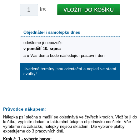
ks
Objednáte-li samolepku dnes
odešleme ji nepozději
v pondělí 10. srpna
a u Vás doma bude následující pracovní den.
Uvedené termíny jsou orientační a neplatí ve statní
svátky!
Průvodce nákupem:
Nálepka
psí slečna s mašlí
se objednává ve čtyřech krocích. Vložíte ji do
košíku, vyplníte dodací a fakturační údaje a objednávku odešlete. Vše
vyrábíme na zakázku, nálepky nejsou skladem. Dle vybrané platby
expedujeme do 3 pracovních dnů.
Krok č. 1 - vyberte barvu: