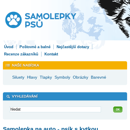
Úvod
Poštovné a balné
Nejčastější dotazy
Recenze zákazníků
Kontakt
Siluety
Hlavy
Tlapky
Symboly
Obrázky
Barevné
Samolepka na auto - psík s kytkou