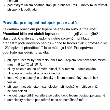
nehtem
pod ostrým úhlem opatrně stahujte přenášecí fólii – motiv musí zůstat
přilepený k podkladu
Pravidla pro lepení nálepek pes v autě
Základním pravidlem pro lepení nálepek na auto je trpělivost!
Přenášecí fólie má slabší lepivost
– není to její vada, nýbrž
vlastnost. Členité samolepky je nutné správným přihlazením
přenést z podkladového papíru – chce to trochu cviku, protože díky
nižší lepivosti přenášecí fólie to může jít i hůř. Pro správné lepení
dodržujte následující pravidla:
při lepení nesmí být ani teplo, ani zima – teplota polepovaného místa
musí mít 15 °C až 30 °C
nikdy nelepte ani na přímém slunci, či v mrazu – samolepkám
zkracujete životnost a na autě nedrží
lepte vždy na suchý a technickým lihem odmaštěný povrch bez
vosku
při lepení nespěchejte – samolepky i při nechtěném přilepení již
nejdou odlepit
nepoužívejte přílišnou sílu a po celou dobu lepení postupujte opatrně
samolepky nelepte pod stěrač nebo na namáhané místo