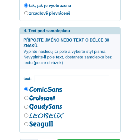
tak, jak je vyobrazena
zrcadlově převráceně
4. Text pod samolepkou
PŘIPOJTE JMÉNO NEBO TEXT O DÉLCE 30
ZNAKŮ.
Vyplňte následující pole a vyberte styl písma.
Nevyplníte-li pole
text
, dostanete samolepku bez
textu (pouze obrázek).
text: