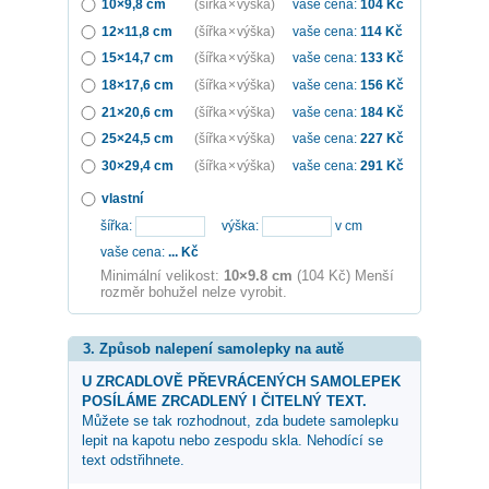
10×9,8 cm
(šířka × výška)
vaše cena:
104
Kč
12×11,8 cm
(šířka × výška)
vaše cena:
114
Kč
15×14,7 cm
(šířka × výška)
vaše cena:
133
Kč
18×17,6 cm
(šířka × výška)
vaše cena:
156
Kč
21×20,6 cm
(šířka × výška)
vaše cena:
184
Kč
25×24,5 cm
(šířka × výška)
vaše cena:
227
Kč
30×29,4 cm
(šířka × výška)
vaše cena:
291
Kč
vlastní
šířka:
výška:
v cm
vaše cena:
...
Kč
Minimální velikost:
10×9.8 cm
(104 Kč) Menší
rozměr bohužel nelze vyrobit.
3. Způsob nalepení samolepky na autě
U ZRCADLOVĚ PŘEVRÁCENÝCH SAMOLEPEK
POSÍLÁME ZRCADLENÝ I ČITELNÝ TEXT.
Můžete se tak rozhodnout, zda budete samolepku
lepit na kapotu nebo zespodu skla. Nehodící se
text odstřihnete.