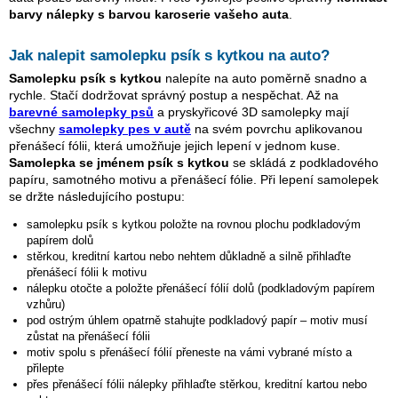
barvy nálepky s barvou karoserie vašeho auta
.
Jak nalepit samolepku
psík s kytkou
na auto?
Samolepku
psík s kytkou
nalepíte na auto poměrně snadno a
rychle. Stačí dodržovat správný postup a nespěchat. Až na
barevné samolepky psů
a pryskyřicové 3D samolepky mají
všechny
samolepky pes v autě
na svém povrchu aplikovanou
přenášecí fólii, která umožňuje jejich lepení v jednom kuse.
Samolepka se jménem
psík s kytkou
se skládá z podkladového
papíru, samotného motivu a přenášecí fólie. Při lepení samolepek
se držte následujícího postupu:
samolepku
psík s kytkou
položte na rovnou plochu podkladovým
papírem dolů
stěrkou, kreditní kartou nebo nehtem důkladně a silně přihlaďte
přenášecí fólii k motivu
nálepku otočte a položte přenášecí fólií dolů (podkladovým papírem
vzhůru)
pod ostrým úhlem opatrně stahujte podkladový papír – motiv musí
zůstat na přenášecí fólii
motiv spolu s přenášecí fólií přeneste na vámi vybrané místo a
přilepte
přes přenášecí fólii nálepky přihlaďte stěrkou, kreditní kartou nebo