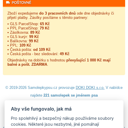
Zboží expedujeme
do 3 pracovních dnů
ode dne objednávky či
přijetí platby. Zásilky posíláme s těmito partnery:
• GLS ParcelShop:
65 Kč
• PPL ParcelShop:
79 Kč
• Zásilkovna:
89 Kč
• GLS kurýr:
99 Kč
• Balíkovna:
99 Kč
• PPL:
109 Kč
• Česká pošta:
od 109 Kč
• Česká pošta - bez sledování:
49 Kč
Objednávky na dobírku s hodnotou
převyšující 1 000 Kč mají
balné a
pošt. ZDARMA
.
© 2019-2026 Samolepkypsu.cz provozuje
DOKI DOKI s.r.o.
V nabídce
najdete
221 samolepek se jménem psa
Aby vše fungovalo, jak má
Návod k lepení
|
Návod na odstranění samolepek
|
Obchodní
podmínky
|
Ochrana osobních údajů
|
Cookies
|
Reklamační řád
|
Pro spolehlivý a bezpečný nákup používáme soubory
Impressum
cookies. Některé jsou nezbytné, jiné pomáhají