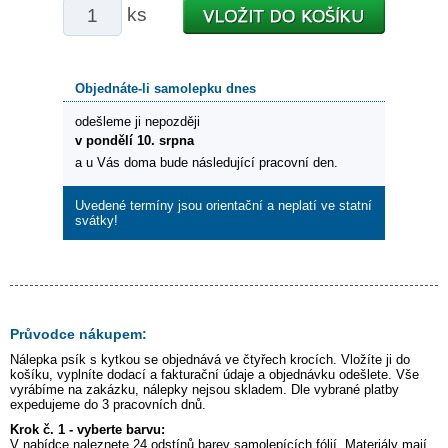
ks
Objednáte-li samolepku dnes
odešleme ji nepozději
v pondělí 10. srpna
a u Vás doma bude následující pracovní den.
Uvedené termíny jsou orientační a neplatí ve statní
svátky!
Průvodce nákupem:
Nálepka
psík s kytkou
se objednává ve čtyřech krocích. Vložíte ji do
košíku, vyplníte dodací a fakturační údaje a objednávku odešlete. Vše
vyrábíme na zakázku, nálepky nejsou skladem. Dle vybrané platby
expedujeme do 3 pracovních dnů.
Krok č. 1 - vyberte barvu:
V nabídce naleznete 24 odstínů barev samolepících fólií. Materiály mají