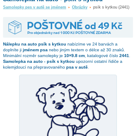
Samolepky pes v autě se jménem
Obrázky
psík s kytkou (2441)
Nálepku na auto
psík s kytkou
nabízíme ve 24 barvách a
doplníte ji
jménem psa
nebo jiným textem o délce až 30 znaků.
Minimální rozměr samolepky je
10×9.8 cm
, katalogové číslo
2441
.
Samolepka na auto - psík s kytkou
upozorní ostatní řidiče a
kolemjdoucí na přepravovaného
psa v autě
.