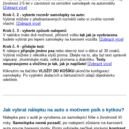
životnost 2-5 let v závislosti na umístění samolepek na automobilu.
[
Zobrazit více
]
Krok č. 2 - vyberte rozměr samolepky na auto:
Vybírat můžete z přednastavených rozměrů nebo si zvolíte rozměr
vlastní. [
Zobrazit více
]
Krok č. 3 - vyberte způsob nalepení:
V nabídce máte dvě možnosti, přičemž volbu
tak jak je vyobrazena
budete vybírat pro lepení samolepky na karoserii vozidla. [
Zobrazit více
]
Krok č. 4 - přidejte text:
K nálepce
připojte jméno psa
nebo obecný text o délce až 30 znaků.
Vybírat můžete z několika stylů písma. Dbejte na to, aby byl text správně
napsaný, zkontrolujte malá, velká písmena a diakritiku.
Texty
neupravujeme a vložíme je tak, jak je napíšete!
[
Zobrazit více
]
Kliknutím na tlačítko
VLOŽIT DO KOŠÍKU
ukončíte konfiguraci
samolepky. Po vyplnění dodacích a fakturačních údajů objednávku
odešlete.
Jak vybrat nálepku na auto s motivem
psík s kytkou
?
Nálepka pes v autě je vyrobena ze samolepící fólie s životností tři
roky.
Samolepka nemá pozadí
, po nalepení zůstane na karoserii
auta pouze barevný motiv. Proto vybírejte pečlivě správný
kontrast