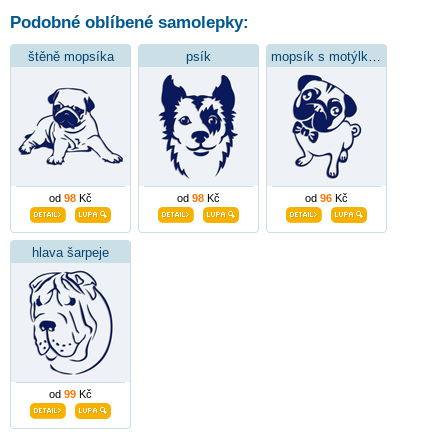
Podobné oblíbené samolepky:
štěně mopsíka
psík
mopsík s motýlkem
od
98
Kč
od
98
Kč
od
96
Kč
hlava šarpeje
od
99
Kč