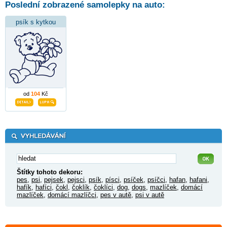
Poslední zobrazené samolepky na auto:
psík s kytkou
od
104
Kč
Štítky tohoto dekoru:
pes
,
psi
,
pejsek
,
pejsci
,
psík
,
písci
,
psíček
,
psíčci
,
hafan
,
hafani
,
hafík
,
hafíci
,
čokl
,
čoklík
,
čoklíci
,
dog
,
dogs
,
mazlíček
,
domácí
mazlíček
,
domácí mazlíčci
,
pes v autě
,
psi v autě