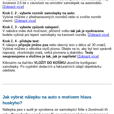
životnost 2-5 let v závislosti na umístění samolepek na automobilu.
[
Zobrazit více
]
Krok č. 2 - vyberte rozměr samolepky na auto:
Vybírat můžete z přednastavených rozměrů nebo si zvolíte rozměr
vlastní. [
Zobrazit více
]
Krok č. 3 - vyberte způsob nalepení:
V nabídce máte dvě možnosti, přičemž volbu
tak jak je vyobrazena
budete vybírat pro lepení samolepky na karoserii vozidla. [
Zobrazit více
]
Krok č. 4 - přidejte text:
K nálepce
připojte jméno psa
nebo obecný text o délce až 30 znaků.
Vybírat můžete z několika stylů písma. Dbejte na to, aby byl text správně
napsaný, zkontrolujte malá, velká písmena a diakritiku.
Texty
neupravujeme a vložíme je tak, jak je napíšete!
[
Zobrazit více
]
Kliknutím na tlačítko
VLOŽIT DO KOŠÍKU
ukončíte konfiguraci
samolepky. Po vyplnění dodacích a fakturačních údajů objednávku
odešlete.
Jak vybrat nálepku na auto s motivem
hlava
huskyho
?
Nálepka pes v autě je vyrobena ze samolepící fólie s životností tři