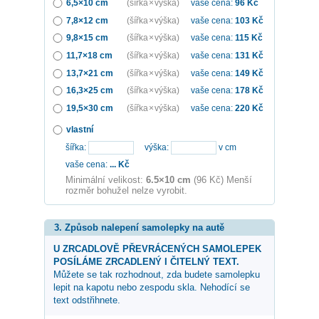
6,5×10 cm
(šířka × výška)
vaše cena:
96
Kč
7,8×12 cm
(šířka × výška)
vaše cena:
103
Kč
9,8×15 cm
(šířka × výška)
vaše cena:
115
Kč
11,7×18 cm
(šířka × výška)
vaše cena:
131
Kč
13,7×21 cm
(šířka × výška)
vaše cena:
149
Kč
16,3×25 cm
(šířka × výška)
vaše cena:
178
Kč
19,5×30 cm
(šířka × výška)
vaše cena:
220
Kč
vlastní
šířka:
výška:
v cm
vaše cena:
...
Kč
Minimální velikost:
6.5×10 cm
(96 Kč) Menší
rozměr bohužel nelze vyrobit.
3. Způsob nalepení samolepky na autě
U ZRCADLOVĚ PŘEVRÁCENÝCH SAMOLEPEK
POSÍLÁME ZRCADLENÝ I ČITELNÝ TEXT.
Můžete se tak rozhodnout, zda budete samolepku
lepit na kapotu nebo zespodu skla. Nehodící se
text odstřihnete.