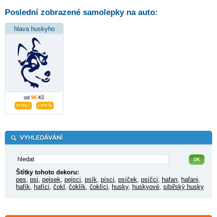
Poslední zobrazené samolepky na auto:
hlava huskyho
od
96
Kč
Štítky tohoto dekoru:
pes
,
psi
,
pejsek
,
pejsci
,
psík
,
písci
,
psíček
,
psíčci
,
hafan
,
hafani
,
hafík
,
hafíci
,
čokl
,
čoklík
,
čoklíci
,
husky
,
huskyové
,
sibiřský husky