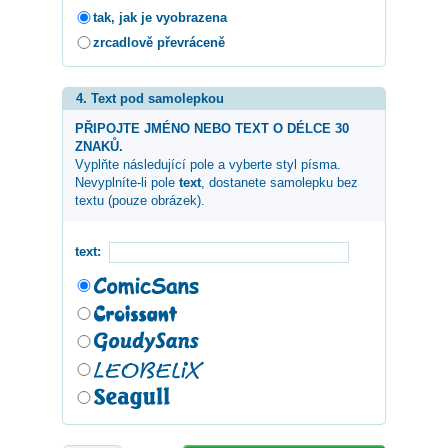
tak, jak je vyobrazena
zrcadlově převráceně
4. Text pod samolepkou
PŘIPOJTE JMÉNO NEBO TEXT O DÉLCE 30
ZNAKŮ.
Vyplňte následující pole a vyberte styl písma.
Nevyplníte-li pole
text
, dostanete samolepku bez
textu (pouze obrázek).
text: