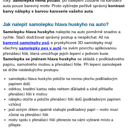
roky.
Samolepka nemá pozadí
, po nalepení zůstane na karoserii
auta pouze barevný motiv. Proto vybírejte pečlivě správný
kontrast
barvy nálepky s barvou karoserie vašeho auta
.
Jak nalepit samolepku
hlava huskyho
na auto?
Samolepku
hlava huskyho
nalepíte na auto poměrně snadno a
rychle. Stačí dodržovat správný postup a nespěchat. Až na
barevné samolepky psů
a pryskyřicové 3D samolepky mají
všechny
samolepky pes v autě
na svém povrchu aplikovanou
přenášecí fólii, která umožňuje jejich lepení v jednom kuse.
Samolepka se jménem
hlava huskyho
se skládá z podkladového
papíru, samotného motivu a přenášecí fólie. Při lepení samolepek
se držte následujícího postupu:
samolepku
hlava huskyho
položte na rovnou plochu podkladovým
papírem dolů
stěrkou, kreditní kartou nebo nehtem důkladně a silně přihlaďte
přenášecí fólii k motivu
nálepku otočte a položte přenášecí fólií dolů (podkladovým papírem
vzhůru)
pod ostrým úhlem opatrně stahujte podkladový papír – motiv musí
zůstat na přenášecí fólii
motiv spolu s přenášecí fólií přeneste na vámi vybrané místo a
přilepte