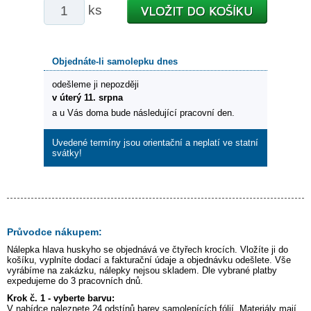
ks
Objednáte-li samolepku dnes
odešleme ji nepozději
v úterý 11. srpna
a u Vás doma bude následující pracovní den.
Uvedené termíny jsou orientační a neplatí ve statní
svátky!
Průvodce nákupem:
Nálepka
hlava huskyho
se objednává ve čtyřech krocích. Vložíte ji do
košíku, vyplníte dodací a fakturační údaje a objednávku odešlete. Vše
vyrábíme na zakázku, nálepky nejsou skladem. Dle vybrané platby
expedujeme do 3 pracovních dnů.
Krok č. 1 - vyberte barvu:
V nabídce naleznete 24 odstínů barev samolepících fólií. Materiály mají