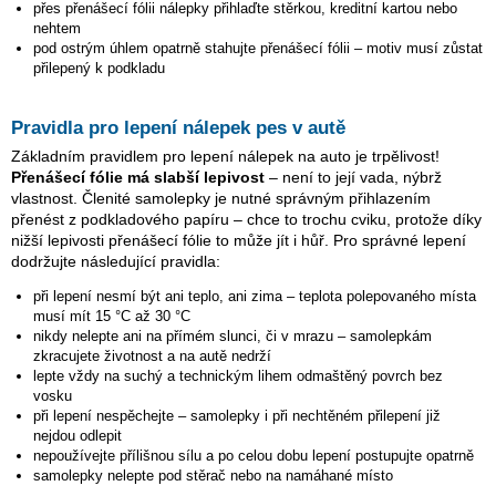
přes přenášecí fólii nálepky přihlaďte stěrkou, kreditní kartou nebo
nehtem
pod ostrým úhlem opatrně stahujte přenášecí fólii – motiv musí zůstat
přilepený k podkladu
Pravidla pro lepení nálepek pes v autě
Základním pravidlem pro lepení nálepek na auto je trpělivost!
Přenášecí fólie má slabší lepivost
– není to její vada, nýbrž
vlastnost. Členité samolepky je nutné správným přihlazením
přenést z podkladového papíru – chce to trochu cviku, protože díky
nižší lepivosti přenášecí fólie to může jít i hůř. Pro správné lepení
dodržujte následující pravidla:
při lepení nesmí být ani teplo, ani zima – teplota polepovaného místa
musí mít 15 °C až 30 °C
nikdy nelepte ani na přímém slunci, či v mrazu – samolepkám
zkracujete životnost a na autě nedrží
lepte vždy na suchý a technickým lihem odmaštěný povrch bez
vosku
při lepení nespěchejte – samolepky i při nechtěném přilepení již
nejdou odlepit
nepoužívejte přílišnou sílu a po celou dobu lepení postupujte opatrně
samolepky nelepte pod stěrač nebo na namáhané místo