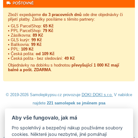
Zboží expedujeme
do 3 pracovních dnů
ode dne objednávky či
přijetí platby. Zásilky posíláme s těmito partnery:
• GLS ParcelShop:
65 Kč
• PPL ParcelShop:
79 Kč
• Zásilkovna:
89 Kč
• GLS kurýr:
99 Kč
• Balíkovna:
99 Kč
• PPL:
109 Kč
• Česká pošta:
od 109 Kč
• Česká pošta - bez sledování:
49 Kč
Objednávky na dobírku s hodnotou
převyšující 1 000 Kč mají
balné a
pošt. ZDARMA
.
© 2019-2026 Samolepkypsu.cz provozuje
DOKI DOKI s.r.o.
V nabídce
najdete
221 samolepek se jménem psa
Aby vše fungovalo, jak má
Návod k lepení
|
Návod na odstranění samolepek
|
Obchodní
podmínky
|
Ochrana osobních údajů
|
Cookies
|
Reklamační řád
|
Pro spolehlivý a bezpečný nákup používáme soubory
Impressum
cookies. Některé jsou nezbytné, jiné pomáhají