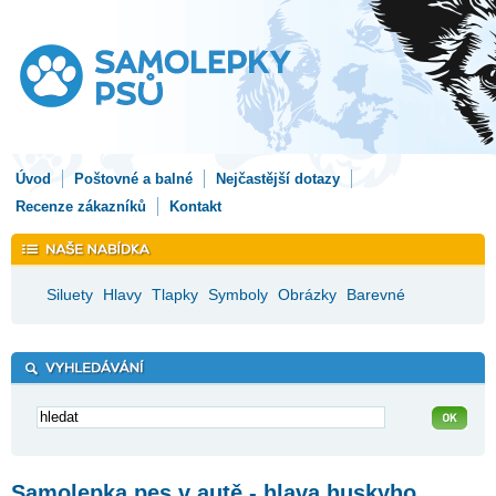
Úvod
Poštovné a balné
Nejčastější dotazy
Recenze zákazníků
Kontakt
Siluety
Hlavy
Tlapky
Symboly
Obrázky
Barevné
Samolepka pes v autě - hlava huskyho