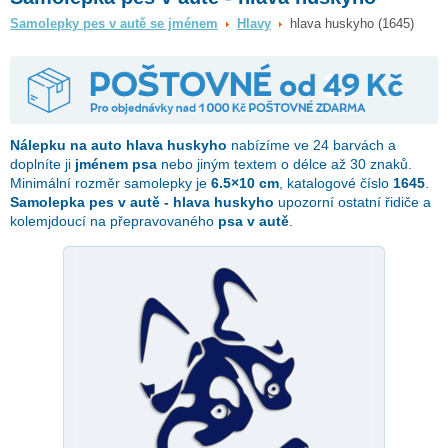
Samolepky pes v autě se jménem
Hlavy
hlava huskyho (1645)
Nálepku na auto
hlava huskyho
nabízíme ve 24 barvách a
doplníte ji
jménem psa
nebo jiným textem o délce až 30 znaků.
Minimální rozměr samolepky je
6.5×10 cm
, katalogové číslo
1645
.
Samolepka pes v autě - hlava huskyho
upozorní ostatní řidiče a
kolemjdoucí na přepravovaného
psa v autě
.