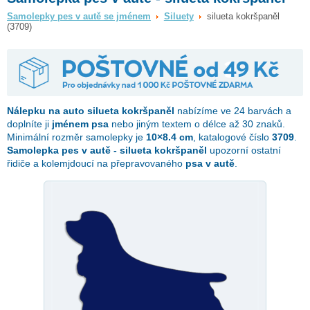
Samolepky pes v autě se jménem
Siluety
silueta kokršpaněl
(3709)
Nálepku na auto
silueta kokršpaněl
nabízíme ve 24 barvách a
doplníte ji
jménem psa
nebo jiným textem o délce až 30 znaků.
Minimální rozměr samolepky je
10×8.4 cm
, katalogové číslo
3709
.
Samolepka pes v autě - silueta kokršpaněl
upozorní ostatní
řidiče a kolemjdoucí na přepravovaného
psa v autě
.