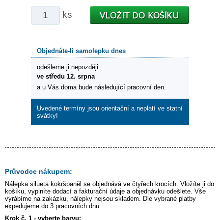
ks
Objednáte-li samolepku dnes
odešleme ji nepozději
ve středu 12. srpna
a u Vás doma bude následující pracovní den.
Uvedené termíny jsou orientační a neplatí ve statní
svátky!
Průvodce nákupem:
Nálepka
silueta kokršpaněl
se objednává ve čtyřech krocích. Vložíte ji do
košíku, vyplníte dodací a fakturační údaje a objednávku odešlete. Vše
vyrábíme na zakázku, nálepky nejsou skladem. Dle vybrané platby
expedujeme do 3 pracovních dnů.
Krok č. 1 - vyberte barvu: