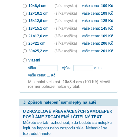
10×8,4 cm
(šířka × výška)
vaše cena:
100
Kč
12×10,1 cm
(šířka × výška)
vaše cena:
109
Kč
15×12,6 cm
(šířka × výška)
vaše cena:
125
Kč
18×15,1 cm
(šířka × výška)
vaše cena:
145
Kč
21×17,6 cm
(šířka × výška)
vaše cena:
169
Kč
25×21 cm
(šířka × výška)
vaše cena:
206
Kč
30×25,2 cm
(šířka × výška)
vaše cena:
261
Kč
vlastní
šířka:
výška:
v cm
vaše cena:
...
Kč
Minimální velikost:
10×8.4 cm
(100 Kč) Menší
rozměr bohužel nelze vyrobit.
3. Způsob nalepení samolepky na autě
U ZRCADLOVĚ PŘEVRÁCENÝCH SAMOLEPEK
POSÍLÁME ZRCADLENÝ I ČITELNÝ TEXT.
Můžete se tak rozhodnout, zda budete samolepku
lepit na kapotu nebo zespodu skla. Nehodící se
text odstřihnete.