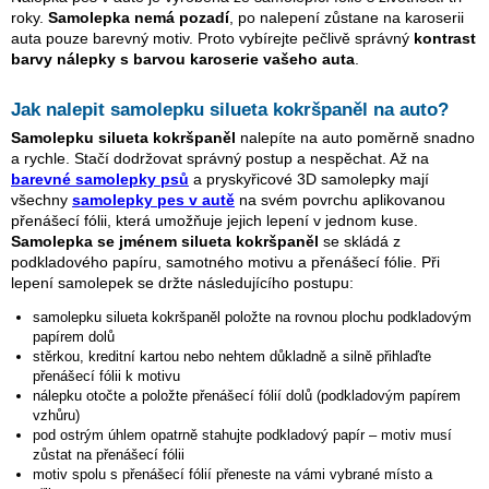
roky.
Samolepka nemá pozadí
, po nalepení zůstane na karoserii
auta pouze barevný motiv. Proto vybírejte pečlivě správný
kontrast
barvy nálepky s barvou karoserie vašeho auta
.
Jak nalepit samolepku
silueta kokršpaněl
na auto?
Samolepku
silueta kokršpaněl
nalepíte na auto poměrně snadno
a rychle. Stačí dodržovat správný postup a nespěchat. Až na
barevné samolepky psů
a pryskyřicové 3D samolepky mají
všechny
samolepky pes v autě
na svém povrchu aplikovanou
přenášecí fólii, která umožňuje jejich lepení v jednom kuse.
Samolepka se jménem
silueta kokršpaněl
se skládá z
podkladového papíru, samotného motivu a přenášecí fólie. Při
lepení samolepek se držte následujícího postupu:
samolepku
silueta kokršpaněl
položte na rovnou plochu podkladovým
papírem dolů
stěrkou, kreditní kartou nebo nehtem důkladně a silně přihlaďte
přenášecí fólii k motivu
nálepku otočte a položte přenášecí fólií dolů (podkladovým papírem
vzhůru)
pod ostrým úhlem opatrně stahujte podkladový papír – motiv musí
zůstat na přenášecí fólii
motiv spolu s přenášecí fólií přeneste na vámi vybrané místo a