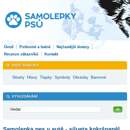
Úvod
Poštovné a balné
Nejčastější dotazy
Recenze zákazníků
Kontakt
Siluety
Hlavy
Tlapky
Symboly
Obrázky
Barevné
Samolepka pes v autě - silueta kokršpaněl