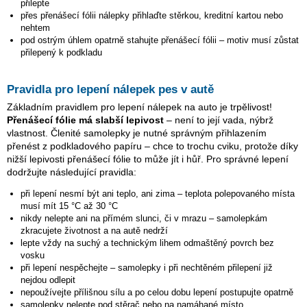
přilepte
přes přenášecí fólii nálepky přihlaďte stěrkou, kreditní kartou nebo
nehtem
pod ostrým úhlem opatrně stahujte přenášecí fólii – motiv musí zůstat
přilepený k podkladu
Pravidla pro lepení nálepek pes v autě
Základním pravidlem pro lepení nálepek na auto je trpělivost!
Přenášecí fólie má slabší lepivost
– není to její vada, nýbrž
vlastnost. Členité samolepky je nutné správným přihlazením
přenést z podkladového papíru – chce to trochu cviku, protože díky
nižší lepivosti přenášecí fólie to může jít i hůř. Pro správné lepení
dodržujte následující pravidla:
při lepení nesmí být ani teplo, ani zima – teplota polepovaného místa
musí mít 15 °C až 30 °C
nikdy nelepte ani na přímém slunci, či v mrazu – samolepkám
zkracujete životnost a na autě nedrží
lepte vždy na suchý a technickým lihem odmaštěný povrch bez
vosku
při lepení nespěchejte – samolepky i při nechtěném přilepení již
nejdou odlepit
nepoužívejte přílišnou sílu a po celou dobu lepení postupujte opatrně
samolepky nelepte pod stěrač nebo na namáhané místo