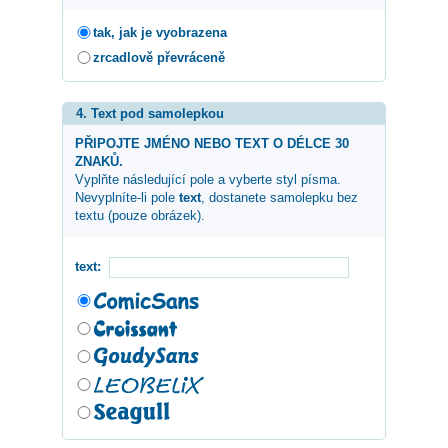
tak, jak je vyobrazena
zrcadlově převráceně
4. Text pod samolepkou
PŘIPOJTE JMÉNO NEBO TEXT O DÉLCE 30
ZNAKŮ.
Vyplňte následující pole a vyberte styl písma.
Nevyplníte-li pole
text
, dostanete samolepku bez
textu (pouze obrázek).
text: