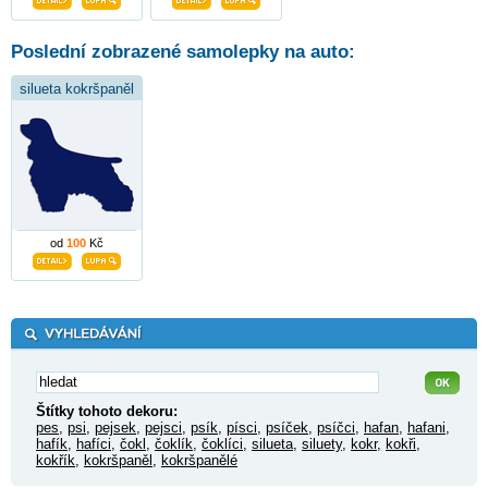
Poslední zobrazené samolepky na auto:
silueta kokršpaněl
od
100
Kč
Štítky tohoto dekoru:
pes
,
psi
,
pejsek
,
pejsci
,
psík
,
písci
,
psíček
,
psíčci
,
hafan
,
hafani
,
hafík
,
hafíci
,
čokl
,
čoklík
,
čoklíci
,
silueta
,
siluety
,
kokr
,
kokři
,
kokřík
,
kokršpaněl
,
kokršpanělé