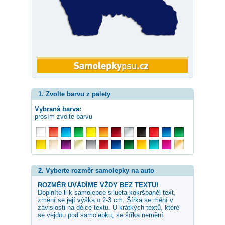
1. Zvolte barvu z palety
Vybraná barva:
prosím zvolte barvu
2. Vyberte rozměr samolepky na auto
ROZMĚR UVÁDÍME VŽDY BEZ TEXTU!
Doplníte-li k samolepce
silueta kokršpaněl
text,
změní se její výška o 2-3 cm. Šířka se mění v
závislosti na délce textu. U krátkých textů, které
se vejdou pod samolepku, se šířka nemění.