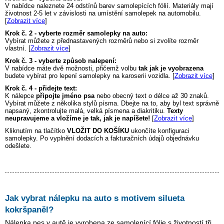
V nabídce naleznete 24 odstínů barev samolepících fólií. Materiály mají
životnost 2-5 let v závislosti na umístění samolepek na automobilu.
[
Zobrazit více
]
Krok č. 2 - vyberte rozměr samolepky na auto:
Vybírat můžete z přednastavených rozměrů nebo si zvolíte rozměr
vlastní. [
Zobrazit více
]
Krok č. 3 - vyberte způsob nalepení:
V nabídce máte dvě možnosti, přičemž volbu
tak jak je vyobrazena
budete vybírat pro lepení samolepky na karoserii vozidla. [
Zobrazit více
]
Krok č. 4 - přidejte text:
K nálepce
připojte jméno psa
nebo obecný text o délce až 30 znaků.
Vybírat můžete z několika stylů písma. Dbejte na to, aby byl text správně
napsaný, zkontrolujte malá, velká písmena a diakritiku.
Texty
neupravujeme a vložíme je tak, jak je napíšete!
[
Zobrazit více
]
Kliknutím na tlačítko
VLOŽIT DO KOŠÍKU
ukončíte konfiguraci
samolepky. Po vyplnění dodacích a fakturačních údajů objednávku
odešlete.
Jak vybrat nálepku na auto s motivem
silueta
kokršpaněl
?
Nálepka pes v autě je vyrobena ze samolepící fólie s životností tři