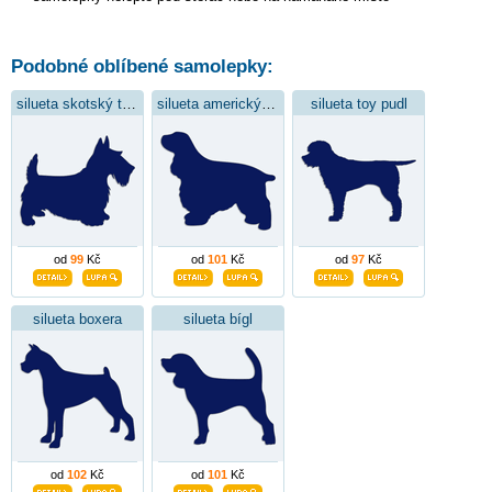
Podobné oblíbené samolepky:
silueta skotský teriér
silueta americký kokršpaněl
silueta toy pudl
od
99
Kč
od
101
Kč
od
97
Kč
silueta boxera
silueta bígl
od
102
Kč
od
101
Kč