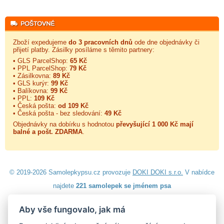
Zboží expedujeme
do 3 pracovních dnů
ode dne objednávky či
přijetí platby. Zásilky posíláme s těmito partnery:
• GLS ParcelShop:
65 Kč
• PPL ParcelShop:
79 Kč
• Zásilkovna:
89 Kč
• GLS kurýr:
99 Kč
• Balíkovna:
99 Kč
• PPL:
109 Kč
• Česká pošta:
od 109 Kč
• Česká pošta - bez sledování:
49 Kč
Objednávky na dobírku s hodnotou
převyšující 1 000 Kč mají
balné a
pošt. ZDARMA
.
© 2019-2026 Samolepkypsu.cz provozuje
DOKI DOKI s.r.o.
V nabídce
najdete
221 samolepek se jménem psa
Aby vše fungovalo, jak má
Návod k lepení
|
Návod na odstranění samolepek
|
Obchodní
podmínky
|
Ochrana osobních údajů
|
Cookies
|
Reklamační řád
|