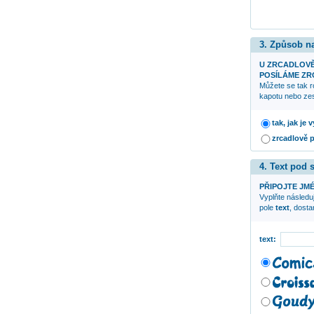
3. Způsob n
U ZRCADLOV
POSÍLÁME ZRC
Můžete se tak r
kapotu nebo zes
tak, jak je
zrcadlově 
4. Text pod
PŘIPOJTE JMÉ
Vyplňte následuj
pole
text
, dost
text: