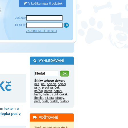
V košíku máte 0 položek
JMÉNO:
HESLO:
ZAPOMENUTÉ HESLO
Štítky tohoto dekoru:
pes
,
psi
,
pejsek
,
pejsci
,
psík
,
písci
,
psíček
,
psíčci
,
hafan
,
hafani
,
hafík
,
hafíci
,
čokl
,
čoklík
,
čoklíci
,
silueta
,
siluety
,
pudl
,
pudli
,
pudlík
,
pudlíci
ým textem o
lepka pes v
Zboží expedujeme
do 3