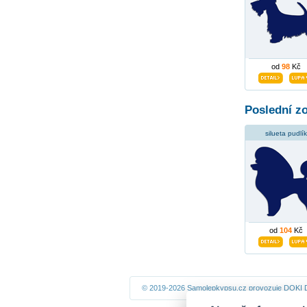
od
98
Kč
Poslední z
silueta pudlík
od
104
Kč
© 2019-2026 Samolepkypsu.cz provozuje
DOKI D