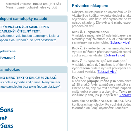
Minimální velikost:
10×9.8 cm
(104 Kč)
Průvodce nákupem:
Menší rozměr bohužel nelze vyrobit.
Nálepka
silueta pudlík
se objednává ve čt
Vložíte ji do košíku, vyplníte dodací a fak
alepení samolepky na autě
objednávku odešlete. Vše vyrábíme na z
nejsou skladem. Dle vybrané platby expe
pracovních dnů.
Ě PŘEVRÁCENÝCH SAMOLEPEK
ADLENÝ I ČITELNÝ TEXT.
Krok č. 1 - vyberte barvu:
V nabídce naleznete 24 odstínů barev samo
ozhodnout, zda budete samolepku lepit na
Materiály mají životnost 2-5 let v závislos
podu skla. Nehodící se text odstřihnete.
samolepek na automobilu. [
Zobrazit více
]
Krok č. 2 - vyberte rozměr samolepky 
 vyobrazena
Vybírat můžete z přednastavených rozmě
zvolíte rozměr vlastní. [
Zobrazit více
]
převráceně
Krok č. 3 - vyberte způsob nalepení:
V nabídce máte dvě možnosti, přičemž v
vyobrazena
budete vybírat pro lepení s
 samolepkou
karoserii vozidla. [
Zobrazit více
]
Krok č. 4 - přidejte text:
NO NEBO TEXT O DÉLCE 30 ZNAKŮ.
K nálepce
připojte jméno psa
nebo obecn
ící pole a vyberte styl písma. Nevyplníte-li
až 30 znaků. Vybírat můžete z několika s
anete samolepku bez textu (pouze obrázek).
Dbejte na to, aby byl text správně napsaný
malá, velká písmena a diakritiku.
Texty n
vložíme je tak, jak je napíšete!
[
Zobrazit
Kliknutím na tlačítko
VLOŽIT DO KOŠÍK
konfiguraci samolepky. Po vyplnění doda
fakturačních údajů objednávku odešlete.