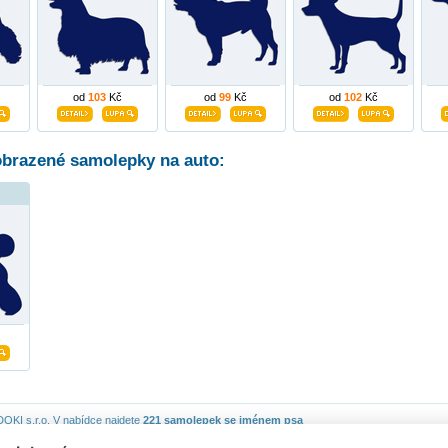
od
103
Kč
od
99
Kč
od
102
Kč
obrazené samolepky na auto:
OKI s.r.o.
V nabídce najdete
221 samolepek se jménem psa