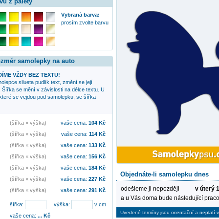
vu z palety
Vybraná barva:
prosím zvolte barvu
rozměr samolepky na auto
ÍME VŽDY BEZ TEXTU!
amolepce
silueta pudlík
text, změní se její
Šířka se mění v závislosti na délce textu. U
 které se vejdou pod samolepku, se šířka
(šířka × výška)
vaše cena:
104
Kč
(šířka × výška)
vaše cena:
114
Kč
(šířka × výška)
vaše cena:
133
Kč
(šířka × výška)
vaše cena:
156
Kč
(šířka × výška)
vaše cena:
184
Kč
Objednáte-li samolepku dnes
(šířka × výška)
vaše cena:
227
Kč
odešleme ji nepozději
v úterý 
(šířka × výška)
vaše cena:
291
Kč
a u Vás doma bude následující praco
šířka:
výška:
v cm
Uvedené termíny jsou orientační a neplatí v
vaše cena:
...
Kč