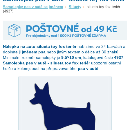
Samolepky pes v autě se jménem
Siluety
silueta toy fox teriér
(4937)
Nálepku na auto
silueta toy fox teriér
nabízíme ve 24 barvách a
doplníte ji
jménem psa
nebo jiným textem o délce až 30 znaků.
Minimální rozměr samolepky je
9.5×10 cm
, katalogové číslo
4937
.
Samolepka pes v autě - silueta toy fox teriér
upozorní ostatní
řidiče a kolemjdoucí na přepravovaného
psa v autě
.