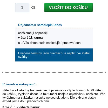
ks
Objednáte-li samolepku dnes
odešleme ji nepozději
v úterý 11. srpna
a u Vás doma bude následující pracovní den.
Uvedené termíny jsou orientační a neplatí ve statní
svátky!
Průvodce nákupem:
Nálepka
silueta toy fox teriér
se objednává ve čtyřech krocích. Vložíte ji
do košíku, vyplníte dodací a fakturační údaje a objednávku odešlete. Vše
vyrábíme na zakázku, nálepky nejsou skladem. Dle vybrané platby
expedujeme do 3 pracovních dnů.
Krok č. 1 - vyberte barvu: