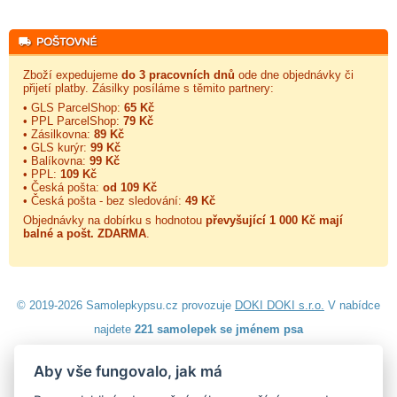
Zboží expedujeme
do 3 pracovních dnů
ode dne objednávky či
přijetí platby. Zásilky posíláme s těmito partnery:
• GLS ParcelShop:
65 Kč
• PPL ParcelShop:
79 Kč
• Zásilkovna:
89 Kč
• GLS kurýr:
99 Kč
• Balíkovna:
99 Kč
• PPL:
109 Kč
• Česká pošta:
od 109 Kč
• Česká pošta - bez sledování:
49 Kč
Objednávky na dobírku s hodnotou
převyšující 1 000 Kč mají
balné a
pošt. ZDARMA
.
© 2019-2026 Samolepkypsu.cz provozuje
DOKI DOKI s.r.o.
V nabídce
najdete
221 samolepek se jménem psa
Aby vše fungovalo, jak má
Návod k lepení
|
Návod na odstranění samolepek
|
Obchodní
podmínky
|
Ochrana osobních údajů
|
Cookies
|
Reklamační řád
|