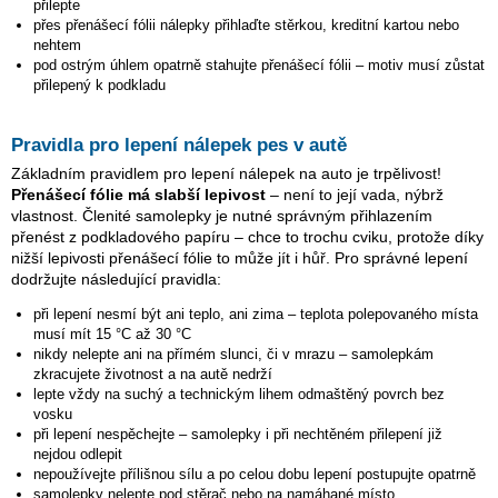
přilepte
přes přenášecí fólii nálepky přihlaďte stěrkou, kreditní kartou nebo
nehtem
pod ostrým úhlem opatrně stahujte přenášecí fólii – motiv musí zůstat
přilepený k podkladu
Pravidla pro lepení nálepek pes v autě
Základním pravidlem pro lepení nálepek na auto je trpělivost!
Přenášecí fólie má slabší lepivost
– není to její vada, nýbrž
vlastnost. Členité samolepky je nutné správným přihlazením
přenést z podkladového papíru – chce to trochu cviku, protože díky
nižší lepivosti přenášecí fólie to může jít i hůř. Pro správné lepení
dodržujte následující pravidla:
při lepení nesmí být ani teplo, ani zima – teplota polepovaného místa
musí mít 15 °C až 30 °C
nikdy nelepte ani na přímém slunci, či v mrazu – samolepkám
zkracujete životnost a na autě nedrží
lepte vždy na suchý a technickým lihem odmaštěný povrch bez
vosku
při lepení nespěchejte – samolepky i při nechtěném přilepení již
nejdou odlepit
nepoužívejte přílišnou sílu a po celou dobu lepení postupujte opatrně
samolepky nelepte pod stěrač nebo na namáhané místo