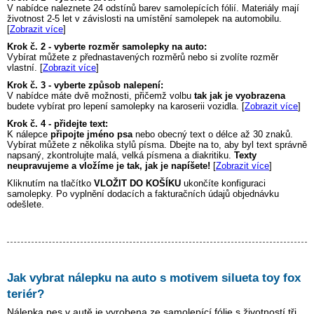
V nabídce naleznete 24 odstínů barev samolepících fólií. Materiály mají
životnost 2-5 let v závislosti na umístění samolepek na automobilu.
[
Zobrazit více
]
Krok č. 2 - vyberte rozměr samolepky na auto:
Vybírat můžete z přednastavených rozměrů nebo si zvolíte rozměr
vlastní. [
Zobrazit více
]
Krok č. 3 - vyberte způsob nalepení:
V nabídce máte dvě možnosti, přičemž volbu
tak jak je vyobrazena
budete vybírat pro lepení samolepky na karoserii vozidla. [
Zobrazit více
]
Krok č. 4 - přidejte text:
K nálepce
připojte jméno psa
nebo obecný text o délce až 30 znaků.
Vybírat můžete z několika stylů písma. Dbejte na to, aby byl text správně
napsaný, zkontrolujte malá, velká písmena a diakritiku.
Texty
neupravujeme a vložíme je tak, jak je napíšete!
[
Zobrazit více
]
Kliknutím na tlačítko
VLOŽIT DO KOŠÍKU
ukončíte konfiguraci
samolepky. Po vyplnění dodacích a fakturačních údajů objednávku
odešlete.
Jak vybrat nálepku na auto s motivem
silueta toy fox
teriér
?
Nálepka pes v autě je vyrobena ze samolepící fólie s životností tři