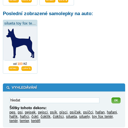
Poslední zobrazené samolepky na auto:
silueta toy fox teriér
od
103
Kč
Štítky tohoto dekoru:
pes
,
psi
,
pejsek
,
pejsci
,
psík
,
písci
,
psíček
,
psíčci
,
hafan
,
hafani
,
hafík
,
hafíci
,
čokl
,
čoklík
,
čoklíci
,
silueta
,
siluety
,
toy fox teriér
,
teriér
,
terrier
,
teriéři