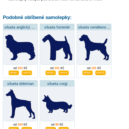
Podobné oblíbené samolepky:
silueta anglický kokršpaněl
silueta foxteriér
silueta vendéenský baset
od
101
Kč
od
101
Kč
od
101
Kč
silueta dobrman
silueta corgi
od
104
Kč
od
95
Kč