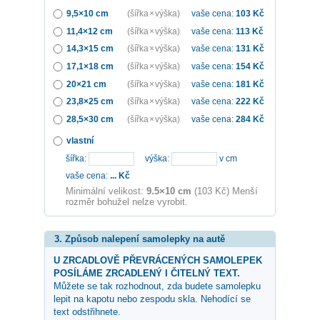
9,5×10 cm
(šířka × výška)
vaše cena:
103
Kč
11,4×12 cm
(šířka × výška)
vaše cena:
113
Kč
14,3×15 cm
(šířka × výška)
vaše cena:
131
Kč
17,1×18 cm
(šířka × výška)
vaše cena:
154
Kč
20×21 cm
(šířka × výška)
vaše cena:
181
Kč
23,8×25 cm
(šířka × výška)
vaše cena:
222
Kč
28,5×30 cm
(šířka × výška)
vaše cena:
284
Kč
vlastní
šířka:
výška:
v cm
vaše cena:
...
Kč
Minimální velikost:
9.5×10 cm
(103 Kč) Menší
rozměr bohužel nelze vyrobit.
3. Způsob nalepení samolepky na autě
U ZRCADLOVĚ PŘEVRÁCENÝCH SAMOLEPEK
POSÍLÁME ZRCADLENÝ I ČITELNÝ TEXT.
Můžete se tak rozhodnout, zda budete samolepku
lepit na kapotu nebo zespodu skla. Nehodící se
text odstřihnete.