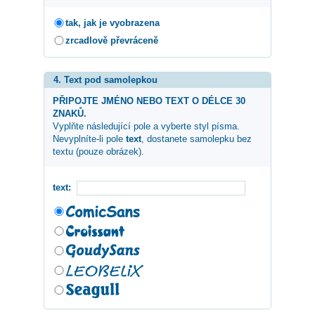
tak, jak je vyobrazena
zrcadlově převráceně
4. Text pod samolepkou
PŘIPOJTE JMÉNO NEBO TEXT O DÉLCE 30
ZNAKŮ.
Vyplňte následující pole a vyberte styl písma.
Nevyplníte-li pole
text
, dostanete samolepku bez
textu (pouze obrázek).
text: