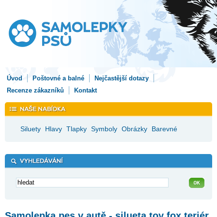
Úvod
Poštovné a balné
Nejčastější dotazy
Recenze zákazníků
Kontakt
Siluety
Hlavy
Tlapky
Symboly
Obrázky
Barevné
Samolepka pes v autě - silueta toy fox teriér