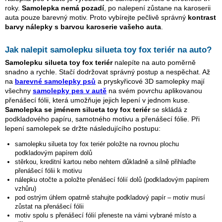
roky.
Samolepka nemá pozadí
, po nalepení zůstane na karoserii
auta pouze barevný motiv. Proto vybírejte pečlivě správný
kontrast
barvy nálepky s barvou karoserie vašeho auta
.
Jak nalepit samolepku
silueta toy fox teriér
na auto?
Samolepku
silueta toy fox teriér
nalepíte na auto poměrně
snadno a rychle. Stačí dodržovat správný postup a nespěchat. Až
na
barevné samolepky psů
a pryskyřicové 3D samolepky mají
všechny
samolepky pes v autě
na svém povrchu aplikovanou
přenášecí fólii, která umožňuje jejich lepení v jednom kuse.
Samolepka se jménem
silueta toy fox teriér
se skládá z
podkladového papíru, samotného motivu a přenášecí fólie. Při
lepení samolepek se držte následujícího postupu:
samolepku
silueta toy fox teriér
položte na rovnou plochu
podkladovým papírem dolů
stěrkou, kreditní kartou nebo nehtem důkladně a silně přihlaďte
přenášecí fólii k motivu
nálepku otočte a položte přenášecí fólií dolů (podkladovým papírem
vzhůru)
pod ostrým úhlem opatrně stahujte podkladový papír – motiv musí
zůstat na přenášecí fólii
motiv spolu s přenášecí fólií přeneste na vámi vybrané místo a