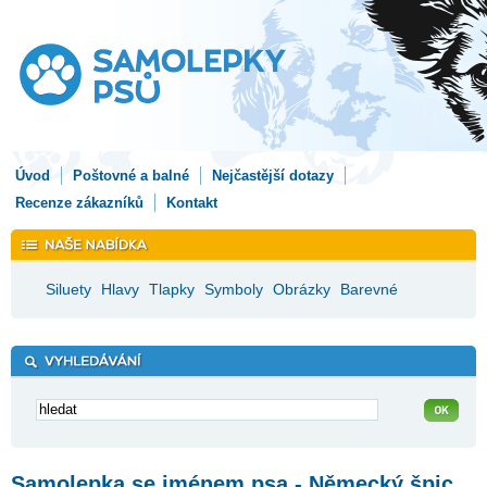
Úvod
Poštovné a balné
Nejčastější dotazy
Recenze zákazníků
Kontakt
Siluety
Hlavy
Tlapky
Symboly
Obrázky
Barevné
Samolepka se jménem psa - Německý špic