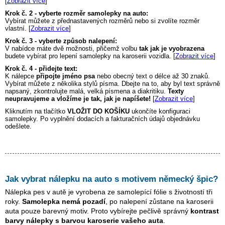
[
Zobrazit více
]
Krok č. 2 - vyberte rozměr samolepky na auto:
Vybírat můžete z přednastavených rozměrů nebo si zvolíte rozměr
vlastní. [
Zobrazit více
]
Krok č. 3 - vyberte způsob nalepení:
V nabídce máte dvě možnosti, přičemž volbu
tak jak je vyobrazena
budete vybírat pro lepení samolepky na karoserii vozidla. [
Zobrazit více
]
Krok č. 4 - přidejte text:
K nálepce
připojte jméno psa
nebo obecný text o délce až 30 znaků.
Vybírat můžete z několika stylů písma. Dbejte na to, aby byl text správně
napsaný, zkontrolujte malá, velká písmena a diakritiku.
Texty
neupravujeme a vložíme je tak, jak je napíšete!
[
Zobrazit více
]
Kliknutím na tlačítko
VLOŽIT DO KOŠÍKU
ukončíte konfiguraci
samolepky. Po vyplnění dodacích a fakturačních údajů objednávku
odešlete.
Jak vybrat nálepku na auto s motivem
německý špic
?
Nálepka pes v autě je vyrobena ze samolepící fólie s životností tři
roky.
Samolepka nemá pozadí
, po nalepení zůstane na karoserii
auta pouze barevný motiv. Proto vybírejte pečlivě správný
kontrast
barvy nálepky s barvou karoserie vašeho auta
.