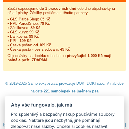
Zboží expedujeme
do 3 pracovních dnů
ode dne objednávky či
přijetí platby. Zásilky posíláme s těmito partnery:
• GLS ParcelShop:
65 Kč
• PPL ParcelShop:
79 Kč
• Zásilkovna:
89 Kč
• GLS kurýr:
99 Kč
• Balíkovna:
99 Kč
• PPL:
109 Kč
• Česká pošta:
od 109 Kč
• Česká pošta - bez sledování:
49 Kč
Objednávky na dobírku s hodnotou
převyšující 1 000 Kč mají
balné a
pošt. ZDARMA
.
© 2019-2026 Samolepkypsu.cz provozuje
DOKI DOKI s.r.o.
V nabídce
najdete
221 samolepek se jménem psa
Aby vše fungovalo, jak má
Návod k lepení
|
Návod na odstranění samolepek
|
Obchodní
podmínky
|
Ochrana osobních údajů
|
Cookies
|
Reklamační řád
|
Pro spolehlivý a bezpečný nákup používáme soubory
Impressum
cookies. Některé jsou nezbytné, jiné pomáhají
fotokalendáře
|
3D nálepky
|
samolepky dieťa v aute
|
samolepky na zeď
|
zlepšovat naše služby. Chcete si
cookies nastavit