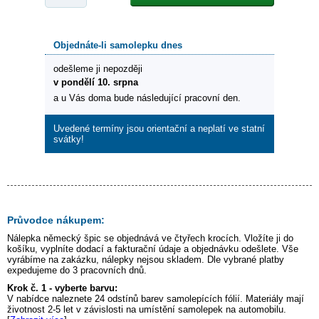
Objednáte-li samolepku dnes
odešleme ji nepozději
v pondělí 10. srpna
a u Vás doma bude následující pracovní den.
Uvedené termíny jsou orientační a neplatí ve statní
svátky!
Průvodce nákupem:
Nálepka
německý špic
se objednává ve čtyřech krocích. Vložíte ji do
košíku, vyplníte dodací a fakturační údaje a objednávku odešlete. Vše
vyrábíme na zakázku, nálepky nejsou skladem. Dle vybrané platby
expedujeme do 3 pracovních dnů.
Krok č. 1 - vyberte barvu:
V nabídce naleznete 24 odstínů barev samolepících fólií. Materiály mají
životnost 2-5 let v závislosti na umístění samolepek na automobilu.