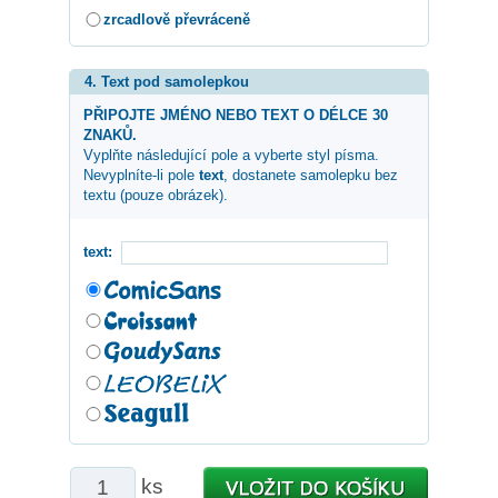
zrcadlově převráceně
4. Text pod samolepkou
PŘIPOJTE JMÉNO NEBO TEXT O DÉLCE 30
ZNAKŮ.
Vyplňte následující pole a vyberte styl písma.
Nevyplníte-li pole
text
, dostanete samolepku bez
textu (pouze obrázek).
text:
ks