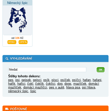
Německý špic
od
106
Kč
Štítky tohoto dekoru:
pes
,
psi
,
pejsek
,
pejsci
,
psík
,
písci
,
psíček
,
psíčci
,
hafan
,
hafani
,
hafík
,
hafíci
,
čokl
,
čoklík
,
čoklíci
,
dog
,
dogs
,
mazlíček
,
domácí
mazlíček
,
domácí mazlíčci
,
pes v autě
,
hlava psa
,
psí hlava
,
německý špic
,
špic