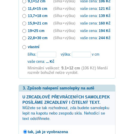
9,1×12 cm
(šířka × výška)
vaše cena:
106
Kč
11,4×15 cm
(šířka × výška)
vaše cena:
121
Kč
13,7×18 cm
(šířka × výška)
vaše cena:
139
Kč
15,9×21 cm
(šířka × výška)
vaše cena:
160
Kč
19×25 cm
(šířka × výška)
vaše cena:
194
Kč
22,8×30 cm
(šířka × výška)
vaše cena:
244
Kč
vlastní
šířka:
výška:
v cm
vaše cena:
...
Kč
Minimální velikost:
9.1×12 cm
(106 Kč) Menší
rozměr bohužel nelze vyrobit.
3. Způsob nalepení samolepky na autě
U ZRCADLOVĚ PŘEVRÁCENÝCH SAMOLEPEK
POSÍLÁME ZRCADLENÝ I ČITELNÝ TEXT.
Můžete se tak rozhodnout, zda budete samolepku
lepit na kapotu nebo zespodu skla. Nehodící se
text odstřihnete.
tak, jak je vyobrazena