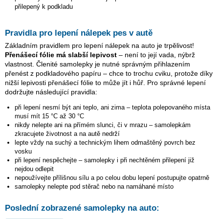
přilepený k podkladu
Pravidla pro lepení nálepek pes v autě
Základním pravidlem pro lepení nálepek na auto je trpělivost!
Přenášecí fólie má slabší lepivost
– není to její vada, nýbrž
vlastnost. Členité samolepky je nutné správným přihlazením
přenést z podkladového papíru – chce to trochu cviku, protože díky
nižší lepivosti přenášecí fólie to může jít i hůř. Pro správné lepení
dodržujte následující pravidla:
při lepení nesmí být ani teplo, ani zima – teplota polepovaného místa
musí mít 15 °C až 30 °C
nikdy nelepte ani na přímém slunci, či v mrazu – samolepkám
zkracujete životnost a na autě nedrží
lepte vždy na suchý a technickým lihem odmaštěný povrch bez
vosku
při lepení nespěchejte – samolepky i při nechtěném přilepení již
nejdou odlepit
nepoužívejte přílišnou sílu a po celou dobu lepení postupujte opatrně
samolepky nelepte pod stěrač nebo na namáhané místo
Poslední zobrazené samolepky na auto: