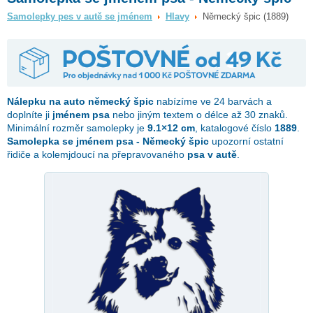
Samolepky pes v autě se jménem
Hlavy
Německý špic (1889)
Nálepku na auto
německý špic
nabízíme ve 24 barvách a
doplníte ji
jménem psa
nebo jiným textem o délce až 30 znaků.
Minimální rozměr samolepky je
9.1×12 cm
, katalogové číslo
1889
.
Samolepka se jménem psa - Německý špic
upozorní ostatní
řidiče a kolemjdoucí na přepravovaného
psa v autě
.