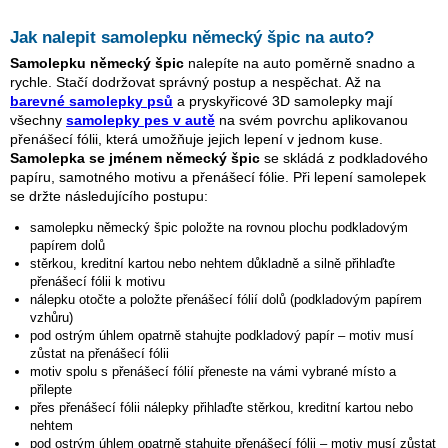
Jak nalepit samolepku
německý špic
na auto?
Samolepku
německý špic
nalepíte na auto poměrně snadno a
rychle. Stačí dodržovat správný postup a nespěchat. Až na
barevné samolepky psů
a pryskyřicové 3D samolepky mají
všechny
samolepky pes v autě
na svém povrchu aplikovanou
přenášecí fólii, která umožňuje jejich lepení v jednom kuse.
Samolepka se jménem
německý špic
se skládá z podkladového
papíru, samotného motivu a přenášecí fólie. Při lepení samolepek
se držte následujícího postupu:
samolepku
německý špic
položte na rovnou plochu podkladovým
papírem dolů
stěrkou, kreditní kartou nebo nehtem důkladně a silně přihlaďte
přenášecí fólii k motivu
nálepku otočte a položte přenášecí fólií dolů (podkladovým papírem
vzhůru)
pod ostrým úhlem opatrně stahujte podkladový papír – motiv musí
zůstat na přenášecí fólii
motiv spolu s přenášecí fólií přeneste na vámi vybrané místo a
přilepte
přes přenášecí fólii nálepky přihlaďte stěrkou, kreditní kartou nebo
nehtem
pod ostrým úhlem opatrně stahujte přenášecí fólii – motiv musí zůstat