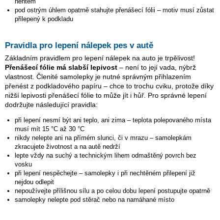
nehtem
pod ostrým úhlem opatrně stahujte přenášecí fólii – motiv musí zůstat
přilepený k podkladu
Pravidla pro lepení nálepek pes v autě
Základním pravidlem pro lepení nálepek na auto je trpělivost!
Přenášecí fólie má slabší lepivost
– není to její vada, nýbrž
vlastnost. Členité samolepky je nutné správným přihlazením
přenést z podkladového papíru – chce to trochu cviku, protože díky
nižší lepivosti přenášecí fólie to může jít i hůř. Pro správné lepení
dodržujte následující pravidla:
při lepení nesmí být ani teplo, ani zima – teplota polepovaného místa
musí mít 15 °C až 30 °C
nikdy nelepte ani na přímém slunci, či v mrazu – samolepkám
zkracujete životnost a na autě nedrží
lepte vždy na suchý a technickým lihem odmaštěný povrch bez
vosku
při lepení nespěchejte – samolepky i při nechtěném přilepení již
nejdou odlepit
nepoužívejte přílišnou sílu a po celou dobu lepení postupujte opatrně
samolepky nelepte pod stěrač nebo na namáhané místo