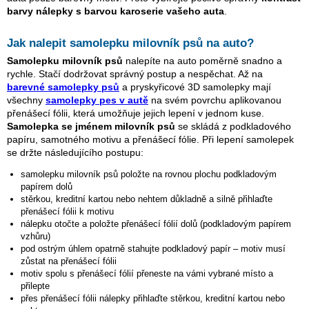
barvy nálepky s barvou karoserie vašeho auta
.
Jak nalepit samolepku
milovník psů
na auto?
Samolepku
milovník psů
nalepíte na auto poměrně snadno a
rychle. Stačí dodržovat správný postup a nespěchat. Až na
barevné samolepky psů
a pryskyřicové 3D samolepky mají
všechny
samolepky pes v autě
na svém povrchu aplikovanou
přenášecí fólii, která umožňuje jejich lepení v jednom kuse.
Samolepka se jménem
milovník psů
se skládá z podkladového
papíru, samotného motivu a přenášecí fólie. Při lepení samolepek
se držte následujícího postupu:
samolepku
milovník psů
položte na rovnou plochu podkladovým
papírem dolů
stěrkou, kreditní kartou nebo nehtem důkladně a silně přihlaďte
přenášecí fólii k motivu
nálepku otočte a položte přenášecí fólií dolů (podkladovým papírem
vzhůru)
pod ostrým úhlem opatrně stahujte podkladový papír – motiv musí
zůstat na přenášecí fólii
motiv spolu s přenášecí fólií přeneste na vámi vybrané místo a
přilepte
přes přenášecí fólii nálepky přihlaďte stěrkou, kreditní kartou nebo