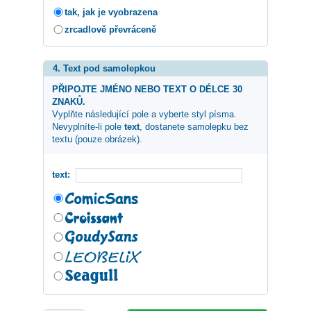
tak, jak je vyobrazena
zrcadlově převráceně
4. Text pod samolepkou
PŘIPOJTE JMÉNO NEBO TEXT O DÉLCE 30
ZNAKŮ.
Vyplňte následující pole a vyberte styl písma.
Nevyplníte-li pole
text
, dostanete samolepku bez
textu (pouze obrázek).
text: