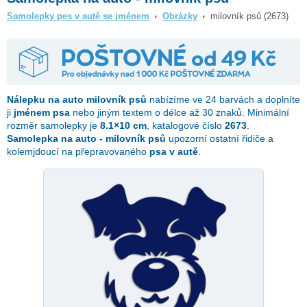
Samolepky pes v autě se jménem
Obrázky
milovník psů (2673)
Nálepku na auto
milovník psů
nabízíme ve 24 barvách a doplníte
ji
jménem psa
nebo jiným textem o délce až 30 znaků. Minimální
rozměr samolepky je
8.1×10 cm
, katalogové číslo
2673
.
Samolepka na auto - milovník psů
upozorní ostatní řidiče a
kolemjdoucí na přepravovaného
psa v autě
.