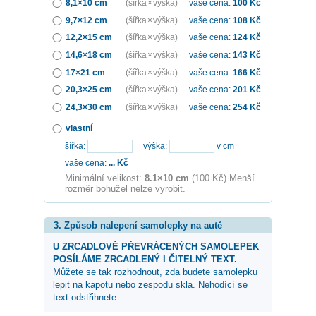
8,1×10 cm
(šířka × výška)
vaše cena:
100
Kč
9,7×12 cm
(šířka × výška)
vaše cena:
108
Kč
12,2×15 cm
(šířka × výška)
vaše cena:
124
Kč
14,6×18 cm
(šířka × výška)
vaše cena:
143
Kč
17×21 cm
(šířka × výška)
vaše cena:
166
Kč
20,3×25 cm
(šířka × výška)
vaše cena:
201
Kč
24,3×30 cm
(šířka × výška)
vaše cena:
254
Kč
vlastní
šířka:
výška:
v cm
vaše cena:
...
Kč
Minimální velikost:
8.1×10 cm
(100 Kč) Menší
rozměr bohužel nelze vyrobit.
3. Způsob nalepení samolepky na autě
U ZRCADLOVĚ PŘEVRÁCENÝCH SAMOLEPEK
POSÍLÁME ZRCADLENÝ I ČITELNÝ TEXT.
Můžete se tak rozhodnout, zda budete samolepku
lepit na kapotu nebo zespodu skla. Nehodící se
text odstřihnete.