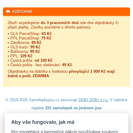
Zboží expedujeme
do 3 pracovních dnů
ode dne objednávky či
přijetí platby. Zásilky posíláme s těmito partnery:
• GLS ParcelShop:
65 Kč
• PPL ParcelShop:
79 Kč
• Zásilkovna:
89 Kč
• GLS kurýr:
99 Kč
• Balíkovna:
99 Kč
• PPL:
109 Kč
• Česká pošta:
od 109 Kč
• Česká pošta - bez sledování:
49 Kč
Objednávky na dobírku s hodnotou
převyšující 1 000 Kč mají
balné a
pošt. ZDARMA
.
© 2019-2026 Samolepkypsu.cz provozuje
DOKI DOKI s.r.o.
V nabídce
najdete
221 samolepek se jménem psa
Aby vše fungovalo, jak má
Návod k lepení
|
Návod na odstranění samolepek
|
Obchodní
podmínky
|
Ochrana osobních údajů
|
Cookies
|
Reklamační řád
|
Pro spolehlivý a bezpečný nákup používáme soubory