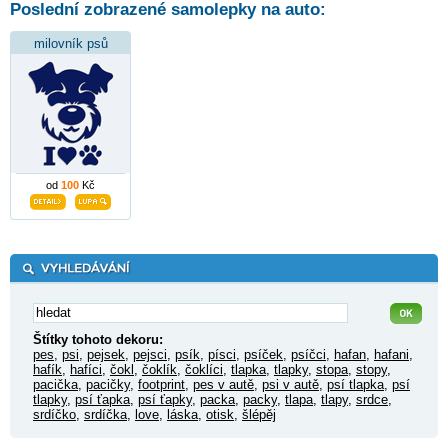
Poslední zobrazené samolepky na auto:
milovník psů
od
100
Kč
Štítky tohoto dekoru:
pes
,
psi
,
pejsek
,
pejsci
,
psík
,
písci
,
psíček
,
psíčci
,
hafan
,
hafani
,
hafík
,
hafíci
,
čokl
,
čoklík
,
čoklíci
,
tlapka
,
tlapky
,
stopa
,
stopy
,
pacička
,
pacičky
,
footprint
,
pes v autě
,
psi v autě
,
psí tlapka
,
psí
tlapky
,
psí ťapka
,
psí ťapky
,
packa
,
packy
,
tlapa
,
tlapy
,
srdce
,
srdíčko
,
srdíčka
,
love
,
láska
,
otisk
,
šlépěj