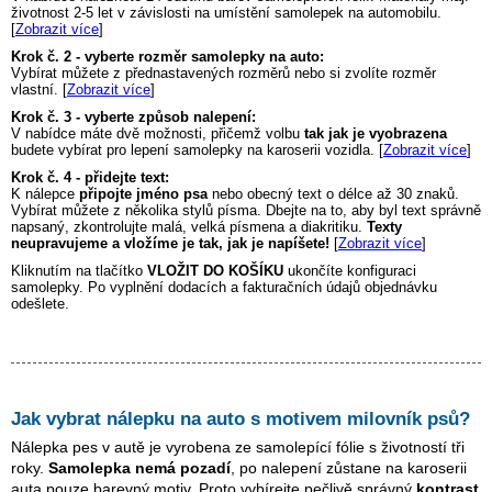
životnost 2-5 let v závislosti na umístění samolepek na automobilu.
[
Zobrazit více
]
Krok č. 2 - vyberte rozměr samolepky na auto:
Vybírat můžete z přednastavených rozměrů nebo si zvolíte rozměr
vlastní. [
Zobrazit více
]
Krok č. 3 - vyberte způsob nalepení:
V nabídce máte dvě možnosti, přičemž volbu
tak jak je vyobrazena
budete vybírat pro lepení samolepky na karoserii vozidla. [
Zobrazit více
]
Krok č. 4 - přidejte text:
K nálepce
připojte jméno psa
nebo obecný text o délce až 30 znaků.
Vybírat můžete z několika stylů písma. Dbejte na to, aby byl text správně
napsaný, zkontrolujte malá, velká písmena a diakritiku.
Texty
neupravujeme a vložíme je tak, jak je napíšete!
[
Zobrazit více
]
Kliknutím na tlačítko
VLOŽIT DO KOŠÍKU
ukončíte konfiguraci
samolepky. Po vyplnění dodacích a fakturačních údajů objednávku
odešlete.
Jak vybrat nálepku na auto s motivem
milovník psů
?
Nálepka pes v autě je vyrobena ze samolepící fólie s životností tři
roky.
Samolepka nemá pozadí
, po nalepení zůstane na karoserii
auta pouze barevný motiv. Proto vybírejte pečlivě správný
kontrast