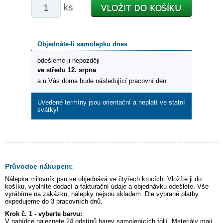
ks
Objednáte-li samolepku dnes
odešleme ji nepozději
ve středu 12. srpna
a u Vás doma bude následující pracovní den.
Uvedené termíny jsou orientační a neplatí ve statní
svátky!
Průvodce nákupem:
Nálepka
milovník psů
se objednává ve čtyřech krocích. Vložíte ji do
košíku, vyplníte dodací a fakturační údaje a objednávku odešlete. Vše
vyrábíme na zakázku, nálepky nejsou skladem. Dle vybrané platby
expedujeme do 3 pracovních dnů.
Krok č. 1 - vyberte barvu:
V nabídce naleznete 24 odstínů barev samolepících fólií. Materiály mají