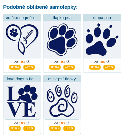
Podobné oblíbené samolepky:
srdíčko se jménem psa
tlapka psa
stopa psa
od
103
Kč
od
103
Kč
od
104
Kč
i love dogs s tlapkou
otisk psí tlapky
od
103
Kč
od
103
Kč