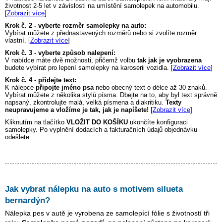
životnost 2-5 let v závislosti na umístění samolepek na automobilu.
[
Zobrazit více
]
Krok č. 2 - vyberte rozměr samolepky na auto:
Vybírat můžete z přednastavených rozměrů nebo si zvolíte rozměr
vlastní. [
Zobrazit více
]
Krok č. 3 - vyberte způsob nalepení:
V nabídce máte dvě možnosti, přičemž volbu
tak jak je vyobrazena
budete vybírat pro lepení samolepky na karoserii vozidla. [
Zobrazit více
]
Krok č. 4 - přidejte text:
K nálepce
připojte jméno psa
nebo obecný text o délce až 30 znaků.
Vybírat můžete z několika stylů písma. Dbejte na to, aby byl text správně
napsaný, zkontrolujte malá, velká písmena a diakritiku.
Texty
neupravujeme a vložíme je tak, jak je napíšete!
[
Zobrazit více
]
Kliknutím na tlačítko
VLOŽIT DO KOŠÍKU
ukončíte konfiguraci
samolepky. Po vyplnění dodacích a fakturačních údajů objednávku
odešlete.
Jak vybrat nálepku na auto s motivem
silueta
bernardýn
?
Nálepka pes v autě je vyrobena ze samolepící fólie s životností tři