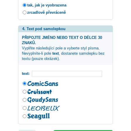
tak, jak je vyobrazena
zrcadlově převráceně
4. Text pod samolepkou
PŘIPOJTE JMÉNO NEBO TEXT O DÉLCE 30
ZNAKŮ.
Vyplňte následující pole a vyberte styl písma.
Nevyplníte-li pole
text
, dostanete samolepku bez
textu (pouze obrázek).
text: