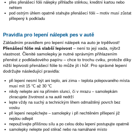
přes přenášecí fólii nálepky přihlaďte stěrkou, kreditní kartou nebo
nehtem
pod ostrým úhlem opatrně stahujte přenášecí fólii – motiv musí zůstat
přilepený k podkladu
Pravidla pro lepení nálepek pes v autě
Základním pravidlem pro lepení nálepek na auto je trpělivost!
Přenášecí fólie má slabší lepivost
– není to její vada, nýbrž
vlastnost. Členité samolepky je nutné správným přihlazením
přenést z podkladového papíru – chce to trochu cviku, protože díky
nižší lepivosti přenášecí fólie to může jít i hůř. Pro správné lepení
dodržujte následující pravidla:
při lepení nesmí být ani teplo, ani zima – teplota polepovaného místa
musí mít 15 °C až 30 °C
nikdy nelepte ani na přímém slunci, či v mrazu – samolepkám
zkracujete životnost a na autě nedrží
lepte vždy na suchý a technickým lihem odmaštěný povrch bez
vosku
při lepení nespěchejte – samolepky i při nechtěném přilepení již
nejdou odlepit
nepoužívejte přílišnou sílu a po celou dobu lepení postupujte opatrně
samolepky nelepte pod stěrač nebo na namáhané místo