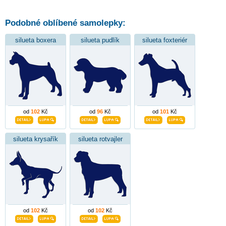
Podobné oblíbené samolepky:
silueta boxera
silueta pudlík
silueta foxteriér
od
102
Kč
od
96
Kč
od
101
Kč
silueta krysařík
silueta rotvajler
od
102
Kč
od
102
Kč