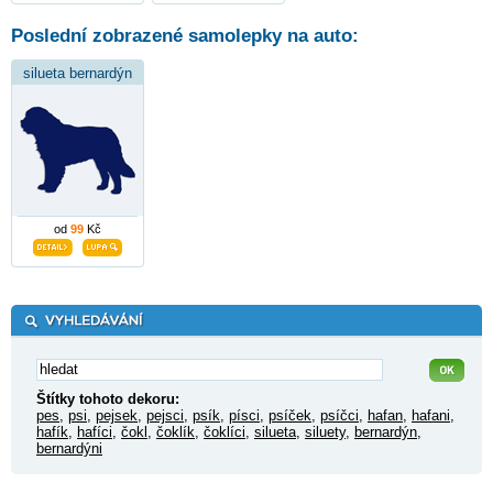
Poslední zobrazené samolepky na auto:
silueta bernardýn
od
99
Kč
Štítky tohoto dekoru:
pes
,
psi
,
pejsek
,
pejsci
,
psík
,
písci
,
psíček
,
psíčci
,
hafan
,
hafani
,
hafík
,
hafíci
,
čokl
,
čoklík
,
čoklíci
,
silueta
,
siluety
,
bernardýn
,
bernardýni