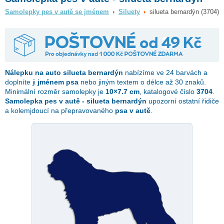
Samolepky pes v autě se jménem
Siluety
silueta bernardýn (3704)
Nálepku na auto
silueta bernardýn
nabízíme ve 24 barvách a
doplníte ji
jménem psa
nebo jiným textem o délce až 30 znaků.
Minimální rozměr samolepky je
10×7.7 cm
, katalogové číslo
3704
.
Samolepka pes v autě - silueta bernardýn
upozorní ostatní řidiče
a kolemjdoucí na přepravovaného
psa v autě
.