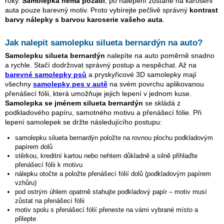
roky.
Samolepka nemá pozadí
, po nalepení zůstane na karoserii
auta pouze barevný motiv. Proto vybírejte pečlivě správný
kontrast
barvy nálepky s barvou karoserie vašeho auta
.
Jak nalepit samolepku
silueta bernardýn
na auto?
Samolepku
silueta bernardýn
nalepíte na auto poměrně snadno
a rychle. Stačí dodržovat správný postup a nespěchat. Až na
barevné samolepky psů
a pryskyřicové 3D samolepky mají
všechny
samolepky pes v autě
na svém povrchu aplikovanou
přenášecí fólii, která umožňuje jejich lepení v jednom kuse.
Samolepka se jménem
silueta bernardýn
se skládá z
podkladového papíru, samotného motivu a přenášecí fólie. Při
lepení samolepek se držte následujícího postupu:
samolepku
silueta bernardýn
položte na rovnou plochu podkladovým
papírem dolů
stěrkou, kreditní kartou nebo nehtem důkladně a silně přihlaďte
přenášecí fólii k motivu
nálepku otočte a položte přenášecí fólií dolů (podkladovým papírem
vzhůru)
pod ostrým úhlem opatrně stahujte podkladový papír – motiv musí
zůstat na přenášecí fólii
motiv spolu s přenášecí fólií přeneste na vámi vybrané místo a
přilepte