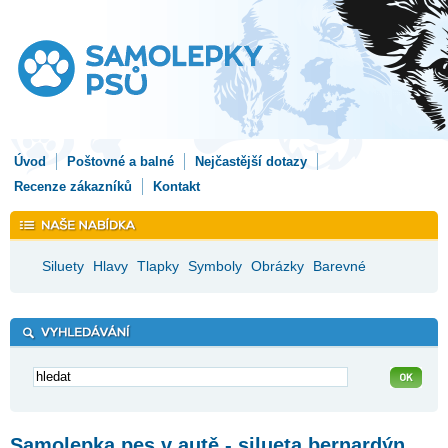
Úvod
Poštovné a balné
Nejčastější dotazy
Recenze zákazníků
Kontakt
Siluety
Hlavy
Tlapky
Symboly
Obrázky
Barevné
Samolepka pes v autě - silueta bernardýn