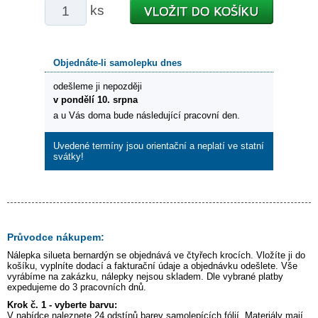
ks
Objednáte-li samolepku dnes
odešleme ji nepozději
v pondělí 10. srpna
a u Vás doma bude následující pracovní den.
Uvedené termíny jsou orientační a neplatí ve statní
svátky!
Průvodce nákupem:
Nálepka
silueta bernardýn
se objednává ve čtyřech krocích. Vložíte ji do
košíku, vyplníte dodací a fakturační údaje a objednávku odešlete. Vše
vyrábíme na zakázku, nálepky nejsou skladem. Dle vybrané platby
expedujeme do 3 pracovních dnů.
Krok č. 1 - vyberte barvu:
V nabídce naleznete 24 odstínů barev samolepících fólií. Materiály mají