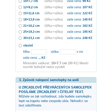
10×7,7 cm
(šířka × výška)
vaše cena:
99
Kč
12×9,2 cm
(šířka × výška)
vaše cena:
107
Kč
15×11,6 cm
(šířka × výška)
vaše cena:
122
Kč
18×13,9 cm
(šířka × výška)
vaše cena:
140
Kč
21×16,2 cm
(šířka × výška)
vaše cena:
162
Kč
25×19,3 cm
(šířka × výška)
vaše cena:
195
Kč
30×23,1 cm
(šířka × výška)
vaše cena:
246
Kč
vlastní
šířka:
výška:
v cm
vaše cena:
...
Kč
Minimální velikost:
10×7.7 cm
(99 Kč) Menší
rozměr bohužel nelze vyrobit.
3. Způsob nalepení samolepky na autě
U ZRCADLOVĚ PŘEVRÁCENÝCH SAMOLEPEK
POSÍLÁME ZRCADLENÝ I ČITELNÝ TEXT.
Můžete se tak rozhodnout, zda budete samolepku
lepit na kapotu nebo zespodu skla. Nehodící se
text odstřihnete.