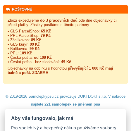
Zboží expedujeme
do 3 pracovních dnů
ode dne objednávky či
přijetí platby. Zásilky posíláme s těmito partnery:
• GLS ParcelShop:
65 Kč
• PPL ParcelShop:
79 Kč
• Zásilkovna:
89 Kč
• GLS kurýr:
99 Kč
• Balíkovna:
99 Kč
• PPL:
109 Kč
• Česká pošta:
od 109 Kč
• Česká pošta - bez sledování:
49 Kč
Objednávky na dobírku s hodnotou
převyšující 1 000 Kč mají
balné a
pošt. ZDARMA
.
© 2019-2026 Samolepkypsu.cz provozuje
DOKI DOKI s.r.o.
V nabídce
najdete
221 samolepek se jménem psa
Aby vše fungovalo, jak má
Návod k lepení
|
Návod na odstranění samolepek
|
Obchodní
podmínky
|
Ochrana osobních údajů
|
Cookies
|
Reklamační řád
|
Pro spolehlivý a bezpečný nákup používáme soubory