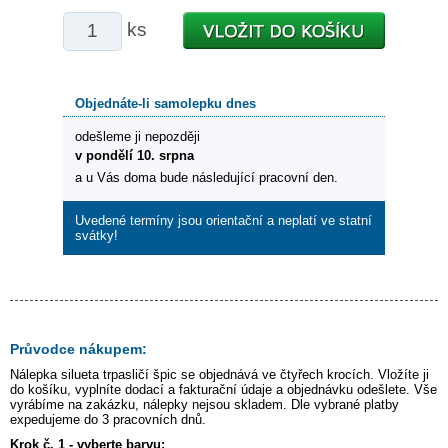
ks
Objednáte-li samolepku dnes
odešleme ji nepozději
v pondělí 10. srpna
a u Vás doma bude následující pracovní den.
Uvedené termíny jsou orientační a neplatí ve statní
svátky!
Průvodce nákupem:
Nálepka
silueta trpasličí špic
se objednává ve čtyřech krocích. Vložíte ji
do košíku, vyplníte dodací a fakturační údaje a objednávku odešlete. Vše
vyrábíme na zakázku, nálepky nejsou skladem. Dle vybrané platby
expedujeme do 3 pracovních dnů.
Krok č. 1 - vyberte barvu: