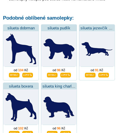
Podobné oblíbené samolepky:
silueta dobrman
silueta pudlík
silueta jezevčík drsnosrstý
od
104
Kč
od
96
Kč
od
91
Kč
silueta boxera
silueta king charles španěl
od
102
Kč
od
96
Kč