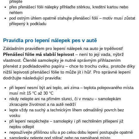
přilepte
přes přenášecí fólii nálepky přihlaďte stěrkou, kreditní kartou nebo
nehtem
pod ostrým úhlem opatrně stahujte přenášecí fólii – motiv musí zůstat
přilepený k podkladu
Pravidla pro lepení nálepek pes v autě
Základním pravidlem pro lepení nálepek na auto je trpělivost!
Přenášecí fólie má slabší lepivost
– není to její vada, nýbrž
vlastnost. Členité samolepky je nutné správným přihlazením
přenést z podkladového papíru – chce to trochu cviku, protože díky
nižší lepivosti přenášecí fólie to může jít i hůř. Pro správné lepení
dodržujte následující pravidla:
při lepení nesmí být ani teplo, ani zima – teplota polepovaného místa
musí mít 15 °C až 30 °C
nikdy nelepte ani na přímém slunci, či v mrazu – samolepkám
zkracujete životnost a na autě nedrží
lepte vždy na suchý a technickým lihem odmaštěný povrch bez
vosku
při lepení nespěchejte – samolepky i při nechtěném přilepení již
nejdou odlepit
nepoužívejte přílišnou sílu a po celou dobu lepení postupujte opatrně
samolepky nelepte pod stěrač nebo na namáhané místo