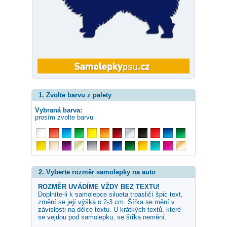
1. Zvolte barvu z palety
Vybraná barva:
prosím zvolte barvu
2. Vyberte rozměr samolepky na auto
ROZMĚR UVÁDÍME VŽDY BEZ TEXTU!
Doplníte-li k samolepce
silueta trpasličí špic
text,
změní se její výška o 2-3 cm. Šířka se mění v
závislosti na délce textu. U krátkých textů, které
se vejdou pod samolepku, se šířka nemění.