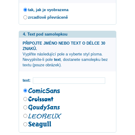
tak, jak je vyobrazena
zrcadlově převráceně
4. Text pod samolepkou
PŘIPOJTE JMÉNO NEBO TEXT O DÉLCE 30
ZNAKŮ.
Vyplňte následující pole a vyberte styl písma.
Nevyplníte-li pole
text
, dostanete samolepku bez
textu (pouze obrázek).
text: