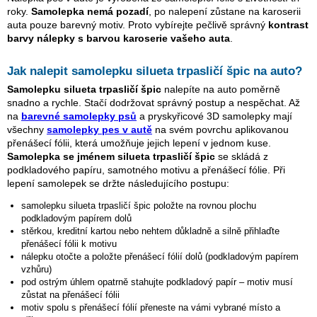
roky.
Samolepka nemá pozadí
, po nalepení zůstane na karoserii
auta pouze barevný motiv. Proto vybírejte pečlivě správný
kontrast
barvy nálepky s barvou karoserie vašeho auta
.
Jak nalepit samolepku
silueta trpasličí špic
na auto?
Samolepku
silueta trpasličí špic
nalepíte na auto poměrně
snadno a rychle. Stačí dodržovat správný postup a nespěchat. Až
na
barevné samolepky psů
a pryskyřicové 3D samolepky mají
všechny
samolepky pes v autě
na svém povrchu aplikovanou
přenášecí fólii, která umožňuje jejich lepení v jednom kuse.
Samolepka se jménem
silueta trpasličí špic
se skládá z
podkladového papíru, samotného motivu a přenášecí fólie. Při
lepení samolepek se držte následujícího postupu:
samolepku
silueta trpasličí špic
položte na rovnou plochu
podkladovým papírem dolů
stěrkou, kreditní kartou nebo nehtem důkladně a silně přihlaďte
přenášecí fólii k motivu
nálepku otočte a položte přenášecí fólií dolů (podkladovým papírem
vzhůru)
pod ostrým úhlem opatrně stahujte podkladový papír – motiv musí
zůstat na přenášecí fólii
motiv spolu s přenášecí fólií přeneste na vámi vybrané místo a