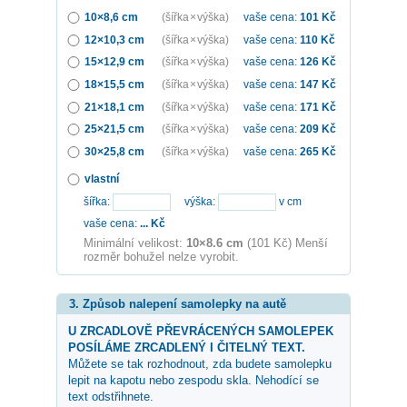
10×8,6 cm
(šířka × výška)
vaše cena:
101
Kč
12×10,3 cm
(šířka × výška)
vaše cena:
110
Kč
15×12,9 cm
(šířka × výška)
vaše cena:
126
Kč
18×15,5 cm
(šířka × výška)
vaše cena:
147
Kč
21×18,1 cm
(šířka × výška)
vaše cena:
171
Kč
25×21,5 cm
(šířka × výška)
vaše cena:
209
Kč
30×25,8 cm
(šířka × výška)
vaše cena:
265
Kč
vlastní
šířka:
výška:
v cm
vaše cena:
...
Kč
Minimální velikost:
10×8.6 cm
(101 Kč) Menší
rozměr bohužel nelze vyrobit.
3. Způsob nalepení samolepky na autě
U ZRCADLOVĚ PŘEVRÁCENÝCH SAMOLEPEK
POSÍLÁME ZRCADLENÝ I ČITELNÝ TEXT.
Můžete se tak rozhodnout, zda budete samolepku
lepit na kapotu nebo zespodu skla. Nehodící se
text odstřihnete.