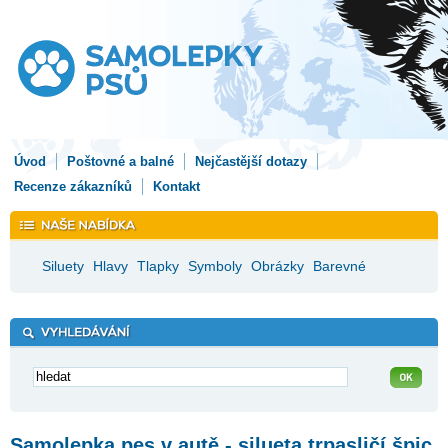
Úvod
Poštovné a balné
Nejčastější dotazy
Recenze zákazníků
Kontakt
Siluety
Hlavy
Tlapky
Symboly
Obrázky
Barevné
Samolepka pes v autě - silueta trpasličí špic