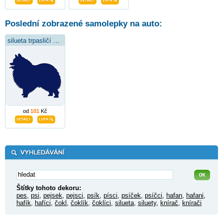
Poslední zobrazené samolepky na auto:
silueta trpasličí špic
od
101
Kč
Štítky tohoto dekoru:
pes
,
psi
,
pejsek
,
pejsci
,
psík
,
písci
,
psíček
,
psíčci
,
hafan
,
hafani
,
hafík
,
hafíci
,
čokl
,
čoklík
,
čoklíci
,
silueta
,
siluety
,
knírač
,
knírači