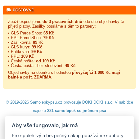
Zboží expedujeme
do 3 pracovních dnů
ode dne objednávky či
přijetí platby. Zásilky posíláme s těmito partnery:
• GLS ParcelShop:
65 Kč
• PPL ParcelShop:
79 Kč
• Zásilkovna:
89 Kč
• GLS kurýr:
99 Kč
• Balíkovna:
99 Kč
• PPL:
109 Kč
• Česká pošta:
od 109 Kč
• Česká pošta - bez sledování:
49 Kč
Objednávky na dobírku s hodnotou
převyšující 1 000 Kč mají
balné a
pošt. ZDARMA
.
© 2019-2026 Samolepkypsu.cz provozuje
DOKI DOKI s.r.o.
V nabídce
najdete
221 samolepek se jménem psa
Aby vše fungovalo, jak má
Návod k lepení
|
Návod na odstranění samolepek
|
Obchodní
podmínky
|
Ochrana osobních údajů
|
Cookies
|
Reklamační řád
|
Pro spolehlivý a bezpečný nákup používáme soubory