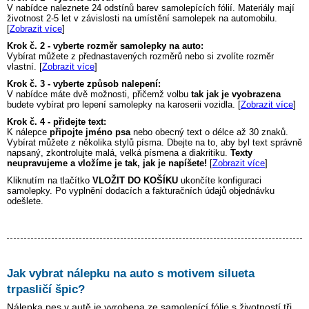
V nabídce naleznete 24 odstínů barev samolepících fólií. Materiály mají
životnost 2-5 let v závislosti na umístění samolepek na automobilu.
[
Zobrazit více
]
Krok č. 2 - vyberte rozměr samolepky na auto:
Vybírat můžete z přednastavených rozměrů nebo si zvolíte rozměr
vlastní. [
Zobrazit více
]
Krok č. 3 - vyberte způsob nalepení:
V nabídce máte dvě možnosti, přičemž volbu
tak jak je vyobrazena
budete vybírat pro lepení samolepky na karoserii vozidla. [
Zobrazit více
]
Krok č. 4 - přidejte text:
K nálepce
připojte jméno psa
nebo obecný text o délce až 30 znaků.
Vybírat můžete z několika stylů písma. Dbejte na to, aby byl text správně
napsaný, zkontrolujte malá, velká písmena a diakritiku.
Texty
neupravujeme a vložíme je tak, jak je napíšete!
[
Zobrazit více
]
Kliknutím na tlačítko
VLOŽIT DO KOŠÍKU
ukončíte konfiguraci
samolepky. Po vyplnění dodacích a fakturačních údajů objednávku
odešlete.
Jak vybrat nálepku na auto s motivem
silueta
trpasličí špic
?
Nálepka pes v autě je vyrobena ze samolepící fólie s životností tři