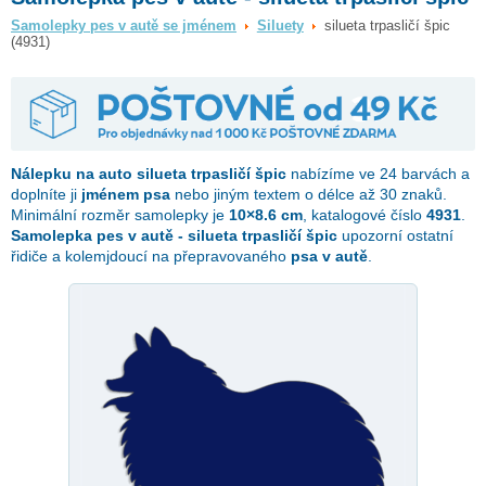
Samolepky pes v autě se jménem
Siluety
silueta trpasličí špic
(4931)
Nálepku na auto
silueta trpasličí špic
nabízíme ve 24 barvách a
doplníte ji
jménem psa
nebo jiným textem o délce až 30 znaků.
Minimální rozměr samolepky je
10×8.6 cm
, katalogové číslo
4931
.
Samolepka pes v autě - silueta trpasličí špic
upozorní ostatní
řidiče a kolemjdoucí na přepravovaného
psa v autě
.