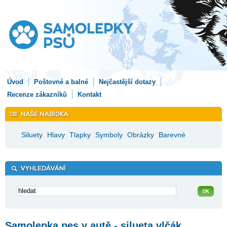
Úvod
Poštovné a balné
Nejčastější dotazy
Recenze zákazníků
Kontakt
Siluety
Hlavy
Tlapky
Symboly
Obrázky
Barevné
Samolepka pes v autě - silueta vlčák