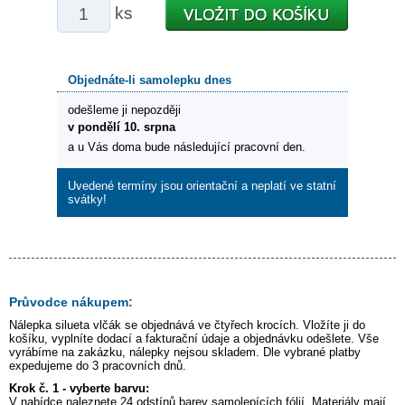
ks
Objednáte-li samolepku dnes
odešleme ji nepozději
v pondělí 10. srpna
a u Vás doma bude následující pracovní den.
Uvedené termíny jsou orientační a neplatí ve statní
svátky!
Průvodce nákupem:
Nálepka
silueta vlčák
se objednává ve čtyřech krocích. Vložíte ji do
košíku, vyplníte dodací a fakturační údaje a objednávku odešlete. Vše
vyrábíme na zakázku, nálepky nejsou skladem. Dle vybrané platby
expedujeme do 3 pracovních dnů.
Krok č. 1 - vyberte barvu:
V nabídce naleznete 24 odstínů barev samolepících fólií. Materiály mají