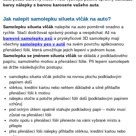
barvy nálepky s barvou karoserie vašeho auta
.
Jak nalepit samolepku
silueta vlčák
na auto?
Samolepku
silueta vlčák
nalepíte na auto poměrně snadno a
rychle. Stačí dodržovat správný postup a nespěchat. Až na
barevné samolepky psů
a pryskyřicové 3D samolepky mají
všechny
samolepky pes v autě
na svém povrchu aplikovanou
přenášecí fólii, která umožňuje jejich lepení v jednom kuse.
Samolepka se jménem
silueta vlčák
se skládá z podkladového
papíru, samotného motivu a přenášecí fólie. Při lepení samolepek
se držte následujícího postupu:
samolepku
silueta vlčák
položte na rovnou plochu podkladovým
papírem dolů
stěrkou, kreditní kartou nebo nehtem důkladně a silně přihlaďte
přenášecí fólii k motivu
nálepku otočte a položte přenášecí fólií dolů (podkladovým papírem
vzhůru)
pod ostrým úhlem opatrně stahujte podkladový papír – motiv musí
zůstat na přenášecí fólii
motiv spolu s přenášecí fólií přeneste na vámi vybrané místo a
přilepte
přes přenášecí fólii nálepky přihlaďte stěrkou, kreditní kartou nebo