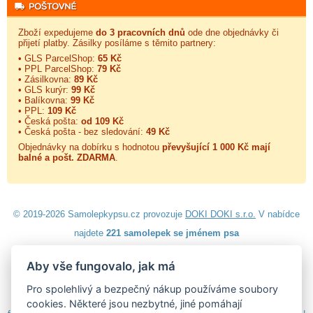
Zboží expedujeme
do 3 pracovních dnů
ode dne objednávky či
přijetí platby. Zásilky posíláme s těmito partnery:
• GLS ParcelShop:
65 Kč
• PPL ParcelShop:
79 Kč
• Zásilkovna:
89 Kč
• GLS kurýr:
99 Kč
• Balíkovna:
99 Kč
• PPL:
109 Kč
• Česká pošta:
od 109 Kč
• Česká pošta - bez sledování:
49 Kč
Objednávky na dobírku s hodnotou
převyšující 1 000 Kč mají
balné a
pošt. ZDARMA
.
© 2019-2026 Samolepkypsu.cz provozuje
DOKI DOKI s.r.o.
V nabídce
najdete
221 samolepek se jménem psa
Aby vše fungovalo, jak má
Návod k lepení
|
Návod na odstranění samolepek
|
Obchodní
podmínky
|
Ochrana osobních údajů
|
Cookies
|
Reklamační řád
|
Pro spolehlivý a bezpečný nákup používáme soubory
Impressum
cookies. Některé jsou nezbytné, jiné pomáhají