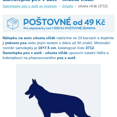
Samolepky pes v autě se jménem
Siluety
silueta vlčák (3712)
Nálepku na auto
silueta vlčák
nabízíme ve 24 barvách a doplníte
ji
jménem psa
nebo jiným textem o délce až 30 znaků. Minimální
rozměr samolepky je
10×7.5 cm
, katalogové číslo
3712
.
Samolepka pes v autě - silueta vlčák
upozorní ostatní řidiče a
kolemjdoucí na přepravovaného
psa v autě
.