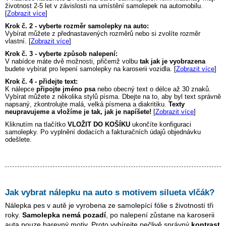
životnost 2-5 let v závislosti na umístění samolepek na automobilu.
[
Zobrazit více
]
Krok č. 2 - vyberte rozměr samolepky na auto:
Vybírat můžete z přednastavených rozměrů nebo si zvolíte rozměr
vlastní. [
Zobrazit více
]
Krok č. 3 - vyberte způsob nalepení:
V nabídce máte dvě možnosti, přičemž volbu
tak jak je vyobrazena
budete vybírat pro lepení samolepky na karoserii vozidla. [
Zobrazit více
]
Krok č. 4 - přidejte text:
K nálepce
připojte jméno psa
nebo obecný text o délce až 30 znaků.
Vybírat můžete z několika stylů písma. Dbejte na to, aby byl text správně
napsaný, zkontrolujte malá, velká písmena a diakritiku.
Texty
neupravujeme a vložíme je tak, jak je napíšete!
[
Zobrazit více
]
Kliknutím na tlačítko
VLOŽIT DO KOŠÍKU
ukončíte konfiguraci
samolepky. Po vyplnění dodacích a fakturačních údajů objednávku
odešlete.
Jak vybrat nálepku na auto s motivem
silueta vlčák
?
Nálepka pes v autě je vyrobena ze samolepící fólie s životností tři
roky.
Samolepka nemá pozadí
, po nalepení zůstane na karoserii
auta pouze barevný motiv. Proto vybírejte pečlivě správný
kontrast