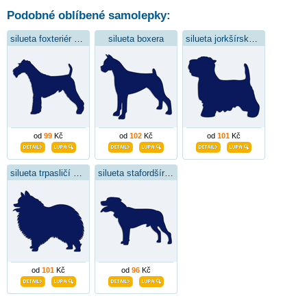
Podobné oblíbené samolepky:
silueta foxteriér drsnosrstý
silueta boxera
silueta jorkšírský teriér
od
99
Kč
od
102
Kč
od
101
Kč
silueta trpasličí špic
silueta stafordšírský bulteriér
od
101
Kč
od
96
Kč