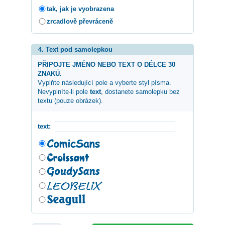
tak, jak je vyobrazena
zrcadlově převráceně
4. Text pod samolepkou
PŘIPOJTE JMÉNO NEBO TEXT O DÉLCE 30
ZNAKŮ.
Vyplňte následující pole a vyberte styl písma.
Nevyplníte-li pole
text
, dostanete samolepku bez
textu (pouze obrázek).
text: