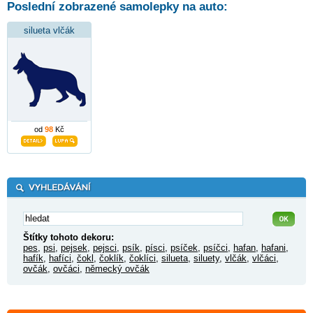
Poslední zobrazené samolepky na auto:
silueta vlčák
od
98
Kč
Štítky tohoto dekoru:
pes
,
psi
,
pejsek
,
pejsci
,
psík
,
písci
,
psíček
,
psíčci
,
hafan
,
hafani
,
hafík
,
hafíci
,
čokl
,
čoklík
,
čoklíci
,
silueta
,
siluety
,
vlčák
,
vlčáci
,
ovčák
,
ovčáci
,
německý ovčák