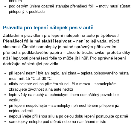
nehtem
pod ostrým úhlem opatrně stahujte přenášecí fólii – motiv musí zůstat
přilepený k podkladu
Pravidla pro lepení nálepek pes v autě
Základním pravidlem pro lepení nálepek na auto je trpělivost!
Přenášecí fólie má slabší lepivost
– není to její vada, nýbrž
vlastnost. Členité samolepky je nutné správným přihlazením
přenést z podkladového papíru – chce to trochu cviku, protože díky
nižší lepivosti přenášecí fólie to může jít i hůř. Pro správné lepení
dodržujte následující pravidla:
při lepení nesmí být ani teplo, ani zima – teplota polepovaného místa
musí mít 15 °C až 30 °C
nikdy nelepte ani na přímém slunci, či v mrazu – samolepkám
zkracujete životnost a na autě nedrží
lepte vždy na suchý a technickým lihem odmaštěný povrch bez
vosku
při lepení nespěchejte – samolepky i při nechtěném přilepení již
nejdou odlepit
nepoužívejte přílišnou sílu a po celou dobu lepení postupujte opatrně
samolepky nelepte pod stěrač nebo na namáhané místo