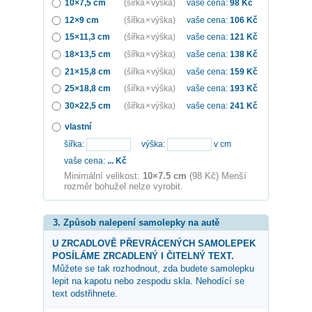
10×7,5 cm
(šířka × výška)
vaše cena:
98
Kč
12×9 cm
(šířka × výška)
vaše cena:
106
Kč
15×11,3 cm
(šířka × výška)
vaše cena:
121
Kč
18×13,5 cm
(šířka × výška)
vaše cena:
138
Kč
21×15,8 cm
(šířka × výška)
vaše cena:
159
Kč
25×18,8 cm
(šířka × výška)
vaše cena:
193
Kč
30×22,5 cm
(šířka × výška)
vaše cena:
241
Kč
vlastní
šířka:
výška:
v cm
vaše cena:
...
Kč
Minimální velikost:
10×7.5 cm
(98 Kč) Menší
rozměr bohužel nelze vyrobit.
3. Způsob nalepení samolepky na autě
U ZRCADLOVĚ PŘEVRÁCENÝCH SAMOLEPEK
POSÍLÁME ZRCADLENÝ I ČITELNÝ TEXT.
Můžete se tak rozhodnout, zda budete samolepku
lepit na kapotu nebo zespodu skla. Nehodící se
text odstřihnete.